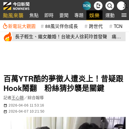
颱風來襲
娛樂
焦點
即時
要聞
專題
運動
全
新電玩大觀園
88風災伴你成長
跨世代
TCN
長子輕生、繼女離婚！台玻夫人徐莉玲首發聲 痛揭
徐子翔逝世真相
百萬YTR酷的夢徵人遭炎上！昔疑跟
Hook鬧翻 粉絲猜抄襲是關鍵
記者
王心鈿
／綜合報導
2026-04-06 11:53:16
2026-04-07 10:21:50