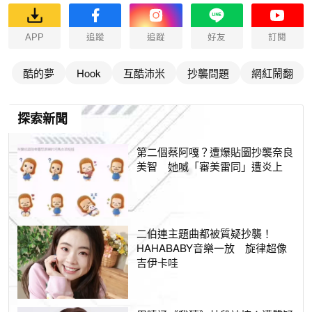
APP
追蹤
追蹤
好友
訂閱
酷的夢
Hook
互酷沛米
抄襲問題
網紅鬧翻
探索新聞
第二個蔡阿嘎？遭爆貼圖抄襲奈良
美智 她喊「審美雷同」遭炎上
二伯連主題曲都被質疑抄襲！
HAHABABY音樂一放 旋律超像
吉伊卡哇