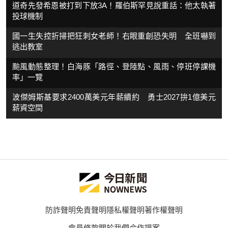
道奇先發希恩被打到下放3A！羅伯斯罕見說重話：他太執著
投球機制
國一生失控折掃把狂刺女老師！右眼重創恐失明 全班嚇到
逃出教室
颱風動態整理！白海豚「路徑、登陸點、風雨、停班停課機
率」一覽
波傑姆斯基要求2400萬美元年薪續約 勇士2027拚1億美元
薪資空間
防詐聲明
免責聲明
隱私權聲明
著作權聲明
會員條款
關於我們
合作提案