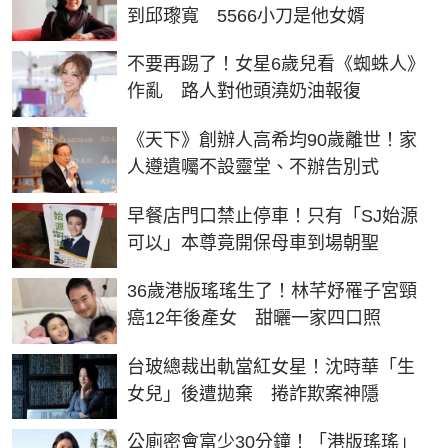
到邱瓈寬 5566小刀是他女婿
不要再踢了！女星6歲兒看《蜘蛛人》
作亂 路人對他頭澆奶油報復
《天下》創辦人高希均90歲離世！家
人遵遺囑不設靈堂、不辦告別式
早餐店門口禁止停車！只有「SJ始源
可以」本尊竟開保母車到場朝聖
36歲港版瑤瑤生了！林芊妤罹子宮頸
癌12年後產女 甜曬一家四口照
台玻總裁出軌當紅女星！沈時華「生
女兒」後遭拋棄 捲詐欺案神隱
公廁密會富少30分鐘！「港版瑤瑤」