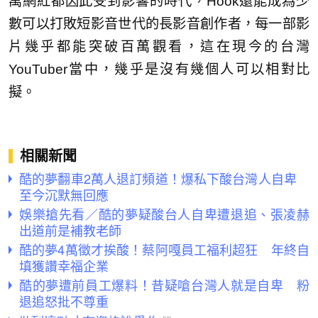
萬網紅都因此受到影響的時代，Hook還能成為少
數可以打敗短影音世代的長影音創作者，每一部影
片幾乎都能突破百萬觀看，這在現今的台灣
YouTuber當中，幾乎是沒有幾個人可以相對比
擬。
相關新聞
酷的夢翻車2萬人退訂頻道！爆私下酸台灣人自卑
至今沉默無回應
娛樂搶先看／酷的夢疑酸台人自卑遭退追、張凌赫
出道前是補教老師
酷的夢4萬徵才挨酸！蔡阿嘎員工福利超狂 年終自
填獲讚幸福企業
酷的夢遭前員工爆料！昔疑嗆台灣人就是自卑 粉
退追怒批不尊重