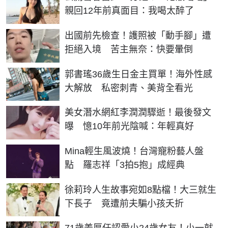
親回12年前真面目：我喝太醉了
出國前先檢查！護照被「動手腳」遭
拒絕入境 苦主無奈：快要暈倒
郭書瑤36歲生日金主買單！海外性感
大解放 私密刺青、美背全看光
美女潛水網紅李潤潤驟逝！最後發文
曝 憶10年前光陰喊：年輕真好
Mina輕生風波燒！台灣寵粉藝人盤
點 羅志祥「3拍5抱」成經典
徐莉玲人生故事宛如8點檔！大三就生
下長子 竟遭前夫騙小孩夭折