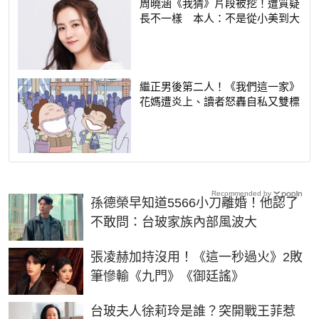
周曉涵《我猜》片段被挖！遭質疑
長不一樣 本人：不是從小美到大
繼正男後第二人！《我們這一家》
花媽遭炎上、讀者怒轟自私又雙標
Recommended by
孫德榮早知道5566小刀離婚！他認了
不敢問：台玻家族內部風波大
張凌赫加持沒用！《這一秒過火》2敗
筆慘輸《九門》《御廷謠》
台玻夫人徐莉玲是誰？突開戰王菲惹