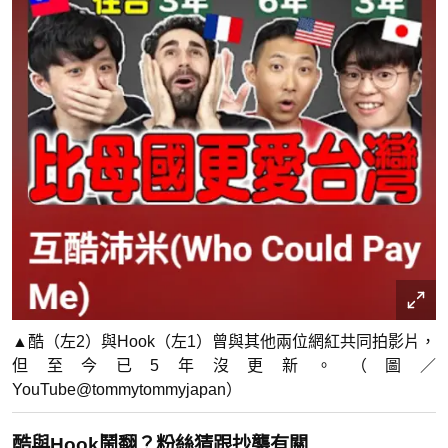
▲酷（左2）與Hook（左1）曾與其他兩位網紅共同拍影片，
但至今已5年沒更新。（圖／
YouTube@tommytommyjapan）
酷與Hook鬧翻？粉絲猜跟抄襲有關