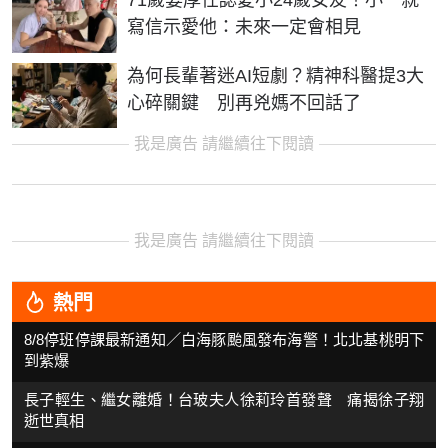
71歲姜厚任認愛小24歲女友！小一就
寫信示愛他：未來一定會相見
為何長輩著迷AI短劇？精神科醫提3大
心碎關鍵 別再兇媽不回話了
我是廣告 請繼續往下閱讀
我是廣告 請繼續往下閱讀
熱門
8/8停班停課最新通知／白海豚颱風發布海警！北北基桃明下
到紫爆
長子輕生、繼女離婚！台玻夫人徐莉玲首發聲 痛揭徐子翔
逝世真相