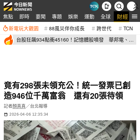
財經
焦點
即時
要聞
專題
娛樂
運動
全球
生
新電玩大觀園
88風災伴你成長
跨世代
TCN
台股狂飆934點衝45160！記憶體股噴發 華邦電、力
成亮燈
竟有298張未領充公！統一發票已創
造946位千萬富翁 還有20張待領
記者
顏真真
／台北報導
2026-04-06 12:35:34