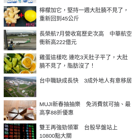
PR
檸檬加它，堅持一週大肚腩不見了，
重新回到45公斤
長榮航7月營收寫歷史次高 中華航空
衝新高222億元
PR
雞蛋這樣吃 連吃3天肚子平了，大肚
腩不見了，脂肪沒了！
台中職缺成長快 3成外地人有意移居
MUJI新春抽抽樂 免消費就可抽、最
高享88折優惠
雙王再強勁領軍 台股早盤站上
10800點大關