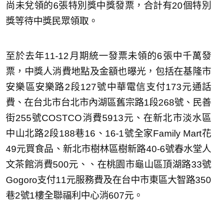
尚未兌領的6張特別獎中獎發票，合計有20個特別
獎等待中獎民眾領取。
至於去年11-12月期統一發票未領的6張中千萬發
票，中獎人消費地點及金額也曝光，包括在基隆市
安樂區安樂路2段127號中華電信支付173元通話
費、在台北市台北市內湖區舊宗路1段268號、民善
街255號COSTCO消費5913元、在新北市淡水區
中山北路2段188巷16、16-1號全家Family Mart花
49元買食品、新北市樹林區樹新路40-6號春水堂人
文茶館消費500元、、在桃園市龜山區頂湖路33號
Gogoro支付11元服務費及在台中市東區大智路350
巷2號1樓全聯福利中心消607元。