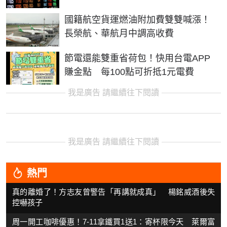
國籍航空貨運燃油附加費雙雙喊漲！
長榮航、華航月中調高收費
節電還能雙重省荷包！快用台電APP
賺金點 每100點可折抵1元電費
我是廣告 請繼續往下閱讀
我是廣告 請繼續往下閱讀
熱門
真的離婚了！方志友曾警告「再講就成真」 楊銘威酒後失
控嚇孩子
周一開工咖啡優惠！7-11拿鐵買1送1：寄杯限今天 萊爾富