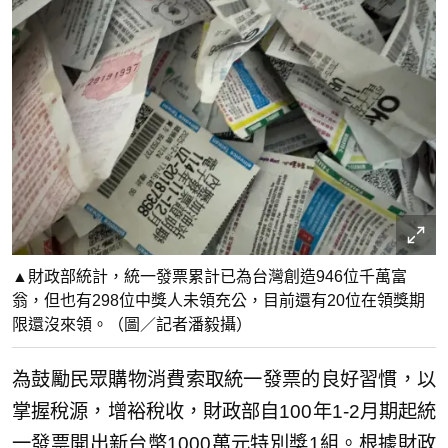
▲財政部統計，統一發票累計已為台灣創造946位千萬富
翁，但也有298位中獎人未領充公，目前還有20位在領獎期
限還沒來領。（圖／記者潘毅攝）
為鼓勵民眾購物消費索取統一發票的良好習慣，以
掌握稅源，增裕稅收，財政部自100年1-2月期起統
一發票開出新台幣1000萬元特別獎1組。根據財政