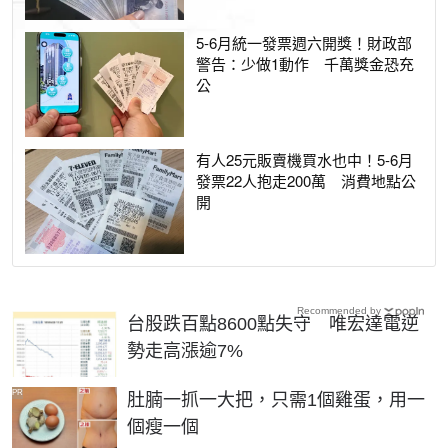
5-6月統一發票週六開獎！財政部
警告：少做1動作 千萬獎金恐充
公
有人25元販賣機買水也中！5-6月
發票22人抱走200萬 消費地點公
開
Recommended by
台股跌百點8600點失守 唯宏達電逆
勢走高漲逾7%
PR
肚腩一抓一大把，只需1個雞蛋，用一
個瘦一個