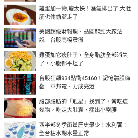
PR
雞蛋加一物,瘦太快！溼氣排出了,大肚
腩也偷偷溜走了
美國超級財報週、晶圓龍頭大廠法
說 台股高檔震盪
PR
雞蛋加它瘦肚子，全身脂肪全部消失
了，小腹都平坦了
台股狂飆934點衝45160！記憶體股嗨
翻 華邦電、力成亮燈
PR
腹部脂肪的「剋星」找到了，常吃這
幾物，吃走大肚囊，瘦出小蠻腰
西半部冬季雨量歷史最少！水利署：
全台枯水期水量正常