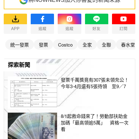
將NOWNEWS加入你喜愛的新聞來源
APP
追蹤
追蹤
好友
訂閱
統一發票
發票
Costco
全家
全聯
春水堂
探索新聞
發票千萬獎竟有307張未領充公！
今年3-4月還有5張待領 至9／7
8/1起救命錢來了！勞動部扶助金
加碼「最高領逾5萬」 資格一次
看