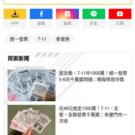
APP
追蹤
追蹤
好友
訂閱
統一發票
7-11
麥當勞
探索新聞
逛全聯、7-11中1000萬！統一發票
5-6月千萬獎明細：喝咖啡就中獎
花49元抱走1000萬！7-11、全
家、全聯發票千萬獎：幸運門市一
次收