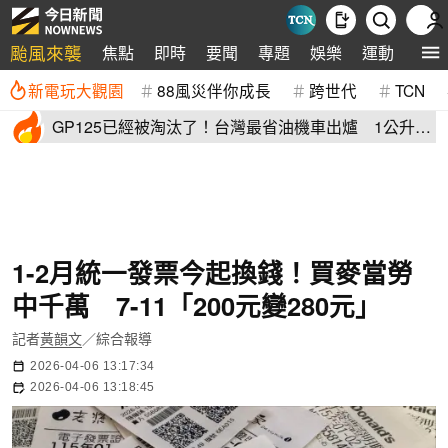
颱風來襲
焦點
即時
要聞
專題
娛樂
運動
全球
新電玩大觀園
88風災伴你成長
跨世代
TCN
GP125已經被淘汰了！台灣最省油機車出爐 1公升油
「猛騎65公里」
1-2月統一發票今起換錢！買麥當勞
中千萬 7-11「200元變280元」
記者
黃韻文
／綜合報導
2026-04-06 13:17:34
2026-04-06 13:18:45