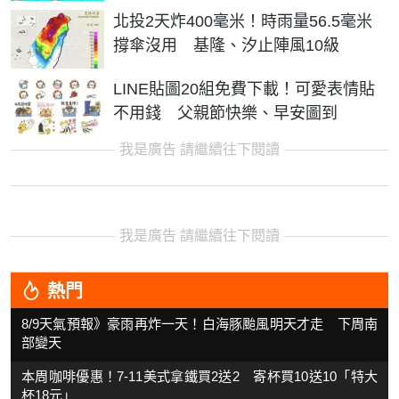
北投2天炸400毫米！時雨量56.5毫米
撐傘沒用 基隆、汐止陣風10級
LINE貼圖20組免費下載！可愛表情貼
不用錢 父親節快樂、早安圖到
我是廣告 請繼續往下閱讀
我是廣告 請繼續往下閱讀
熱門
8/9天氣預報》豪雨再炸一天！白海豚颱風明天才走 下周南
部變天
本周咖啡優惠！7-11美式拿鐵買2送2 寄杯買10送10「特大
杯18元」