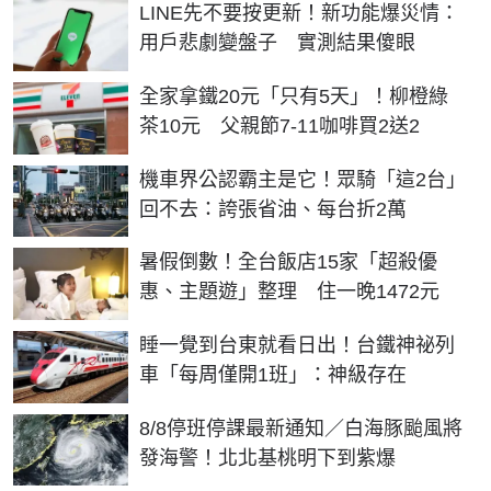
LINE先不要按更新！新功能爆災情：
用戶悲劇變盤子 實測結果傻眼
全家拿鐵20元「只有5天」！柳橙綠
茶10元 父親節7-11咖啡買2送2
機車界公認霸主是它！眾騎「這2台」
回不去：誇張省油、每台折2萬
暑假倒數！全台飯店15家「超殺優
惠、主題遊」整理 住一晚1472元
睡一覺到台東就看日出！台鐵神祕列
車「每周僅開1班」：神級存在
8/8停班停課最新通知／白海豚颱風將
發海警！北北基桃明下到紫爆