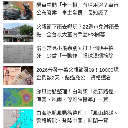
機車中間「卡一根」有啥用途？車行
公布答案 車主全愣：長知識了
父親節下雨去哪玩？22縣市免淋雨景
點 全台最大室內樂園8/8開幕
浴室常見小飛蟲別亂打！他順手拍
死 少做「一動作」眼球潰爛摘除
2026普發一萬父親節發錢！10000現
金倒數2天、錯過充公 資格速看
颱風動態整理！白海豚「最新路徑、
海警、風雨、停班課機率」一覽
白海豚颱風動態整理！「風雨趨緩、
警報解除、登陸中國」時間一覽