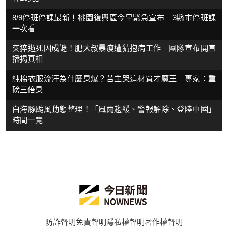
8/9停班停課最新！桃園復興區今早緊急宣布 3縣市停班課
一次看
突猝逝死因成謎！肥大叔暴瘦遭猜抱病工作 團隊宣布開直
播揭真相
純棉衣服流汗為什麼臭爆？苦主哭這材質才魔王 專家：重
磅三倍臭
白海豚颱風動態整理！「風雨趨緩、警報解除、登陸中國」
時間一覽
防詐聲明
免責聲明
隱私權聲明
著作權聲明