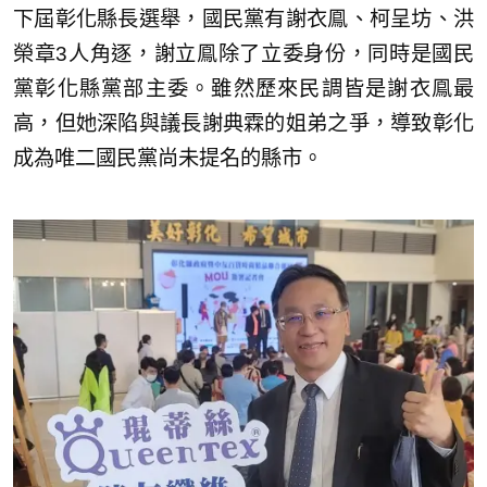
下屆彰化縣長選舉，國民黨有謝衣鳯、柯呈坊、洪
榮章3人角逐，謝立鳯除了立委身份，同時是國民
黨彰化縣黨部主委。雖然歷來民調皆是謝衣鳯最
高，但她深陷與議長謝典霖的姐弟之爭，導致彰化
成為唯二國民黨尚未提名的縣市。