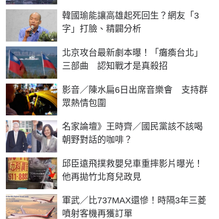
韓國瑜能讓高雄起死回生？網友「3
字」打臉、精闢分析
北京攻台最新劇本曝！「癱瘓台北」
三部曲 認知戰才是真殺招
影音／陳水扁6日出席音樂會 支持群
眾熱情包圍
名家論壇》王時齊／國民黨該不該喝
朝野對話的咖啡？
邱臣遠飛撲救嬰兒車重摔影片曝光！
他再拋竹北育兒政見
軍武／比737MAX還慘！時隔3年三菱
噴射客機再獲訂單