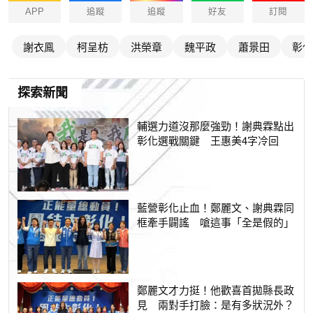
APP
追蹤
追蹤
好友
訂閱
謝衣鳯
柯呈枋
洪榮章
魏平政
蕭景田
彰化
探索新聞
輔選力道沒那麼強勁！謝典霖點出
彰化選戰關鍵 王惠美4字冷回
藍營彰化止血！鄭麗文、謝典霖同
框牽手闢謠 嗆這事「全是假的」
鄭麗文才力挺！他歡喜首拋縣長政
見 兩對手打臉：是有多狀況外？