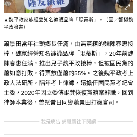
▲魏平政家族經營知名褲襪品牌「琨蒂斯」。（圖／翻攝魏
平政臉書）
蕭景田當年社頭鄉長任滿，由無黨籍的魏陳春惠接
棒，魏家經營知名褲襪品牌「琨蒂斯」，20年前魏
陳春惠任滿，推出兒子魏平政接棒，但被國民黨的
蕭如意打敗，得票數僅蕭的55%。之後魏平政考上
政大法研所，隔年考上律師，還擔任國民黨考紀會
主委，2020年因立委傅崐萁恢復黨籍案辭職，回到
律師本業後，曾幫昔日同鄉蕭景田打贏官司。
我是廣告 請繼續往下閱讀