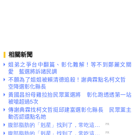
相關新聞
姐弟之爭台中翻篇、彰化難解！等不到鄭麗文關
愛 藍選將訴諸民調
不願為了姐姐被賴清德追殺！謝典霖點名柯文哲
空降選彰化縣長
黃國昌扮母雞拉抬民眾黨選將 彰化跑透透第一站
被嗆超過5次
傳謝典霖找柯文哲挺邱建富選彰化縣長 民眾黨主
動否認還點名她