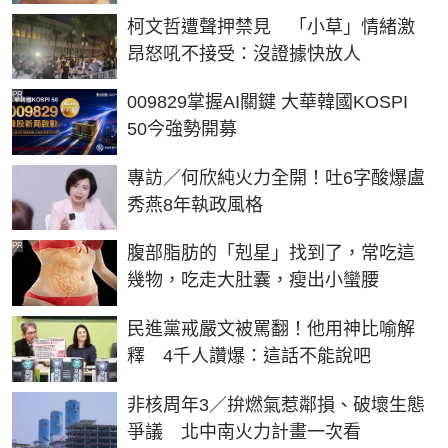
柯文哲遭聲押禁見 「小草」情緒激
昂怒吼不接受：沒證據快放人
PR
009829掌握AI關鍵 大華韓國KOSPI
50今強勢開募
專訪／何欣純火力全開！吐6字酸爆盧
秀燕8年執政風格
PR
腹部脂肪的「剋星」找到了，常吃這
幾物，吃走大肚囊，瘦出小蠻腰
民進黨戒嚴文被罵翻！他用神比喻解
釋 4千人讚爆：這話不能說吧
非核周年3／拚燃氣惹鄰損、破壞生態
爭議 北中南火力計畫一次看