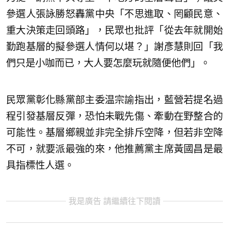
參選人張詠勝怒轟黨中央「不思進取、罔顧民意、
重大決策走回頭路」，民眾也批評「從去年就開始
勤跑基層的擬參選人情何以堪？」謝彥慧則回「我
們只是小咖而已，大人要怎麼玩就隨便他們」。
民眾黨彰化縣黨部主委温宗諭指出，藍營若提名過
程引發基層反彈，恐怕未戰先傷、牽動在野整合的
可能性。基層鄉親並非完全排斥空降，但若非空降
不可，就要派最強的來，他推薦黨主席黃國昌是最
具指標性人選。
我是廣告 請繼續往下閱讀