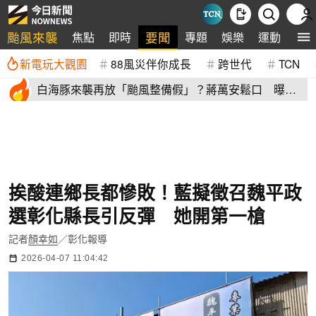
颱風來襲
要聞
焦點
即時
專題
娛樂
運動
全
新電玩大觀園
88風災伴你成長
跨世代
TCN
白海豚來襲再放「颱風整備假」？蔣萬安鬆口 曝這2
天影響北市
挨酸連鄉長都慘敗！藍擬徵召魏平政
選彰化縣長引反彈 她開第一槍
記者
顏幸如
／彰化報導
2026-04-07 11:04:42