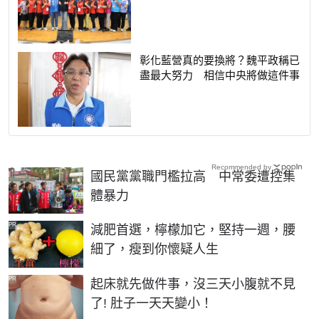
彰化藍營真的要換將？魏平政稱已
盡最大努力 相信中央將做這件事
Recommended by
國民黨黨職門檻拉高 中常委遭控集
體暴力
PR
減肥首選，檸檬加它，堅持一週，腰
細了，瘦到你懷疑人生
PR
起床就先做件事，沒三天小腹就不見
了! 肚子一天天變小！