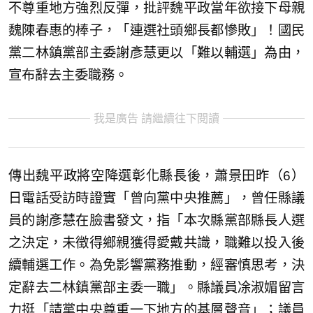
不尊重地方強烈反彈，批評魏平政當年欲接下母親
魏陳春惠的棒子，「連選社頭鄉長都慘敗」！國民
黨二林鎮黨部主委謝彥慧更以「難以輔選」為由，
宣布辭去主委職務。
我是廣告 請繼續往下閱讀
傳出魏平政將空降選彰化縣長後，蕭景田昨（6）
日電話受訪時證實「曾向黨中央推薦」，曾任縣議
員的謝彥慧在臉書發文，指「本次縣黨部縣長人選
之決定，未徵得鄉親獲得愛戴共識，職難以投入後
續輔選工作。為免影響黨務推動，經審慎思考，決
定辭去二林鎮黨部主委一職」。縣議員凃淑媚留言
力挺「請黨中央尊重一下地方的基層聲音」；議員