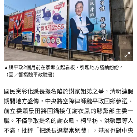
▲魏平政2個月前在家鄉立起看板，引起地方議論紛紛。
（圖／翻攝魏平政臉書）
國民黨彰化縣長提名陷於謝家姐弟之爭，清明連假
期間地方盛傳，中央將空降律師魏平政回鄉參選、
前立委蕭景田將回鍋接任謝衣鳯的縣黨部主委一
職。不僅爭取提名的謝衣鳯、柯呈枋、洪榮章等人
不滿，批評「把縣長選舉當兒戲」，基層也對中央