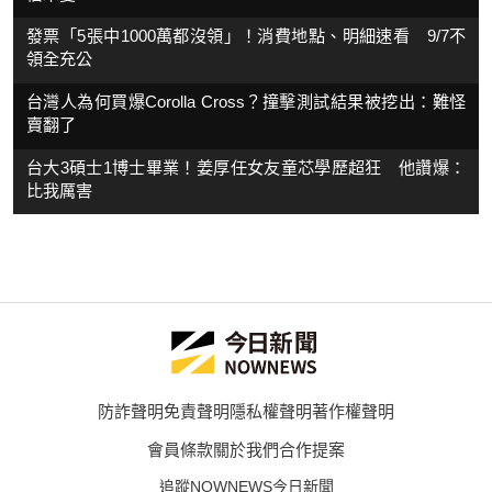
發票「5張中1000萬都沒領」！消費地點、明細速看 9/7不
領全充公
台灣人為何買爆Corolla Cross？撞擊測試結果被挖出：難怪
賣翻了
台大3碩士1博士畢業！姜厚任女友童芯學歷超狂 他讚爆：
比我厲害
防詐聲明
免責聲明
隱私權聲明
著作權聲明
會員條款
關於我們
合作提案
追蹤NOWNEWS今日新聞