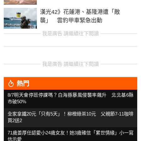
漢光42》花蓮港、基隆港遭「敵
襲」 雲豹甲車緊急出動
我是廣告 請繼續往下閱讀
我是廣告 請繼續往下閱讀
熱門
8/7明天會停班停課嗎？白海豚暴風侵襲率飆升 北北基6縣
市破50%
全家拿鐵20元「只有5天」！柳橙綠茶10元 父親節7-11咖啡
買2送2
71歲姜厚任認愛小24歲女友！她3歲確信「累世情緣」小一寫
信示愛