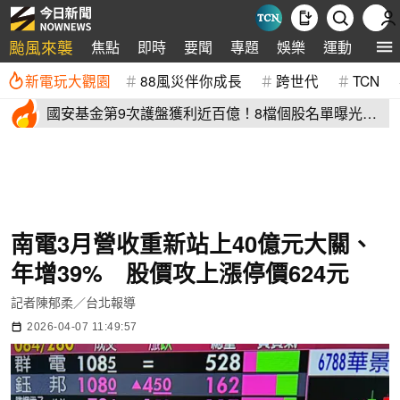
颱風來襲
焦點
即時
要聞
專題
娛樂
運動
全球
新電玩大觀園
88風災伴你成長
跨世代
TCN
國安基金第9次護盤獲利近百億！8檔個股名單曝光
光台積電賺77億
南電3月營收重新站上40億元大關、
年增39% 股價攻上漲停價624元
記者陳郁柔／台北報導
2026-04-07 11:49:57