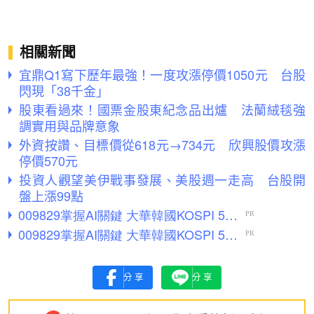
相關新聞
宜鼎Q1寫下歷年最強！一度攻漲停價1050元 台股
閃現「38千金」
股東看過來！國票金股東紀念品出爐 法蘭絨毯強
調實用與品牌意象
外資按讚、目標價從618元→734元 欣興股價攻漲
停價570元
投資人觀望美伊戰事發展、美股週一走高 台股開
盤上漲99點
分享
分享