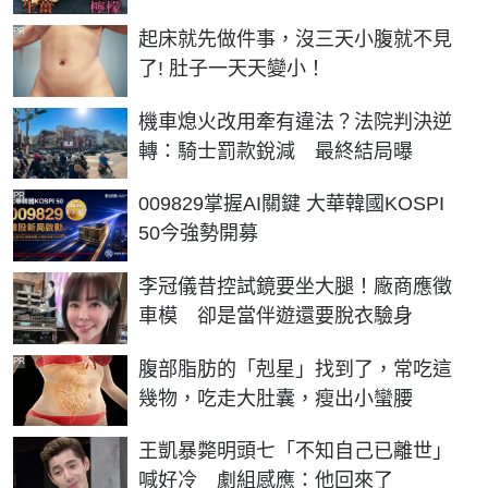
PR
起床就先做件事，沒三天小腹就不見
了! 肚子一天天變小！
機車熄火改用牽有違法？法院判決逆
轉：騎士罰款銳減 最終結局曝
PR
009829掌握AI關鍵 大華韓國KOSPI
50今強勢開募
李冠儀昔控試鏡要坐大腿！廠商應徵
車模 卻是當伴遊還要脫衣驗身
PR
腹部脂肪的「剋星」找到了，常吃這
幾物，吃走大肚囊，瘦出小蠻腰
王凱暴斃明頭七「不知自己已離世」
喊好冷 劇組感應：他回來了