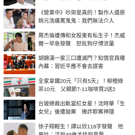
《營業中》吵架是真的！製作人還原
姚元浩痛罵鬼鬼：我們無法介入
周杰倫遭傳和女股東有私生子！杰威
爾一早急發聲 怒批狗仔博流量
胡錦濤一家三口遭滅門？知情官員曝
內幕：習近平應不會去謀害
全家拿鐵20元「只有5天」！柳橙綠
茶10元 父親節7-11咖啡買2送2
台玻總裁出軌當紅女星！沈時華「生
女兒」後遭拋棄 捲詐欺案神隱
徐子翔輕生！譚以欣118字發聲 他
曾吐：活到49歲才找到真愛