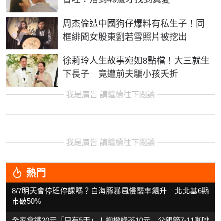
周杰倫遭中國狗仔爆料有私生子！同
框緋聞女股東劉若雪照片被挖出
徐莉玲人生故事宛如8點檔！大三就生
下長子 竟遭前夫騙小孩夭折
我是廣告 請繼續往下閱讀
我是廣告 請繼續往下閱讀
熱門
8/7明天會停班停課嗎？白海豚暴風侵襲率飆升 北北基6縣
市破50%
全家拿鐵20元「只有5天」！柳橙綠茶10元 父親節7-11咖啡