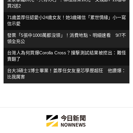
買2送2
71歲姜厚任認愛小24歲女友！她3歲確信「累世情緣」小一寫
信示愛
發票「5張中1000萬都沒領」！消費地點、明細速看 9/7不
領全充公
台灣人為何買爆Corolla Cross？撞擊測試結果被挖出：難怪
賣翻了
台大3碩士1博士畢業！姜厚任女友童芯學歷超狂 他讚爆：
比我厲害