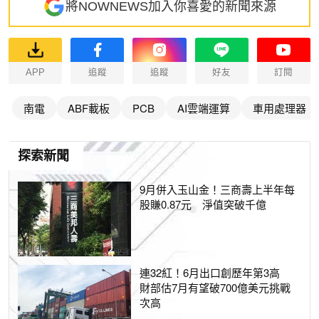
將NOWNEWS加入你喜愛的新聞來源
APP
追蹤
追蹤
好友
訂閱
南電
ABF載板
PCB
AI雲端運算
車用處理器
探索新聞
9月併入玉山金！三商壽上半年每
股賺0.87元 淨值突破千億
連32紅！6月出口創歷年第3高
財部估7月有望破700億美元挑戰
次高