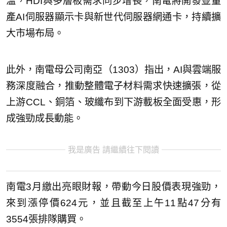
溫，HDI與多層板需求同步增長，南電將開發並量
產AI伺服器顯示卡與新世代伺服器網通卡，持續擴
大市場布局。
此外，南電母公司南亞（1303）指出，AI與雲端服
務深度融合，推動整體電子材料需求快速擴張，從
上游CCL、銅箔、玻纖布到下游載板全面受惠，形
成強勁成長動能。
我是廣告 請繼續往下閱讀
南電3月繳出亮眼財報，帶動今日股價表現強勁，
來到漲停價624元，並且截至上午11點47分有
3554張排隊購買。