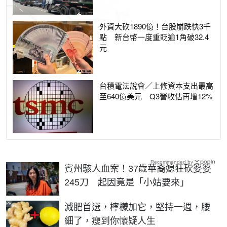
外資大砍1890億！台股崩跌快3千
點 新台幣一度重貶逾1角破32.4
元
台積電法說會／上修資本支出最高
至640億美元 Q3營收估再增12%
Recommended by
賓州駭人血案！37歲華裔媳狂砍婆婆
245刀 起因竟是「小姑要來」
PR
減肥首選，檸檬加它，堅持一週，腰
細了，瘦到你懷疑人生