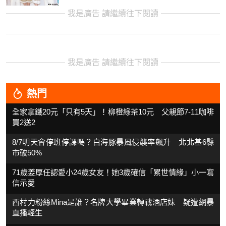
我是廣告 請繼續往下閱讀
我是廣告 請繼續往下閱讀
熱門
全家拿鐵20元「只有5天」！柳橙綠茶10元 父親節7-11咖啡
買2送2
8/7明天會停班停課嗎？白海豚暴風侵襲率飆升 北北基6縣
市破50%
71歲姜厚任認愛小24歲女友！她3歲確信「累世情緣」小一寫
信示愛
西村力粉絲Mina是誰？名牌大學畢業轉戰酒店妹 疑遭網暴
直播輕生