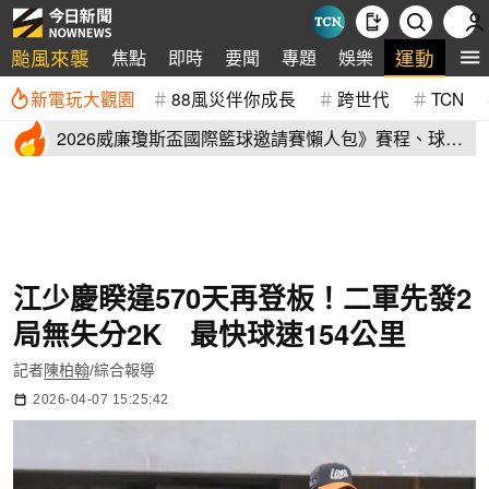
颱風來襲
運動
焦點
即時
要聞
專題
娛樂
全
新電玩大觀園
88風災伴你成長
跨世代
TCN
2026威廉瓊斯盃國際籃球邀請賽懶人包》賽程、球員
名單、售票資訊
江少慶睽違570天再登板！二軍先發2
局無失分2K 最快球速154公里
記者
陳柏翰
/綜合報導
2026-04-07 15:25:42