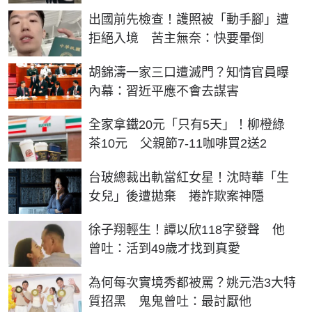
出國前先檢查！護照被「動手腳」遭
拒絕入境 苦主無奈：快要暈倒
胡錦濤一家三口遭滅門？知情官員曝
內幕：習近平應不會去謀害
全家拿鐵20元「只有5天」！柳橙綠
茶10元 父親節7-11咖啡買2送2
台玻總裁出軌當紅女星！沈時華「生
女兒」後遭拋棄 捲詐欺案神隱
徐子翔輕生！譚以欣118字發聲 他
曾吐：活到49歲才找到真愛
為何每次實境秀都被罵？姚元浩3大特
質招黑 鬼鬼曾吐：最討厭他