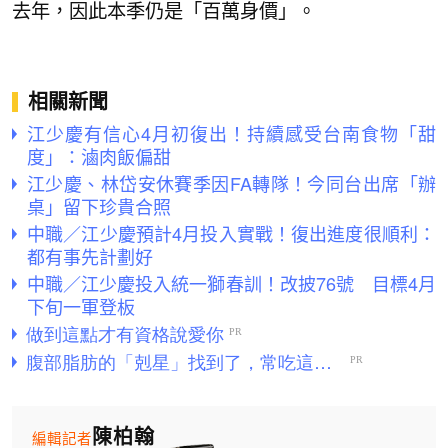
去年，因此本季仍是「百萬身價」。
相關新聞
江少慶有信心4月初復出！持續感受台南食物「甜
度」：滷肉飯偏甜
江少慶、林岱安休賽季因FA轉隊！今同台出席「辦
桌」留下珍貴合照
中職／江少慶預計4月投入實戰！復出進度很順利：
都有事先計劃好
中職／江少慶投入統一獅春訓！改披76號 目標4月
下旬一軍登板
陳柏翰
編輯記者