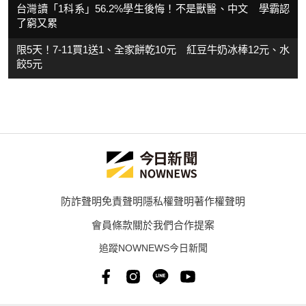
台灣讀「1科系」56.2%學生後悔！不是獸醫、中文 學霸認
了窮又累
限5天！7-11買1送1、全家餅乾10元 紅豆牛奶冰棒12元、水
餃5元
防詐聲明
免責聲明
隱私權聲明
著作權聲明
會員條款
關於我們
合作提案
追蹤NOWNEWS今日新聞