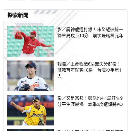
探索新聞
影／魔神龍遭打爆！味全龍被統一
獅單局攻下10分 前次是職棒元年
韓職／王彥程繳6局無失分好投！
旅韓首年就奪10勝 台灣投手第1
人
影／又是富邦！鄭浩均4.1局狂失9
分平生涯最慘 本季2度遭悍將KO