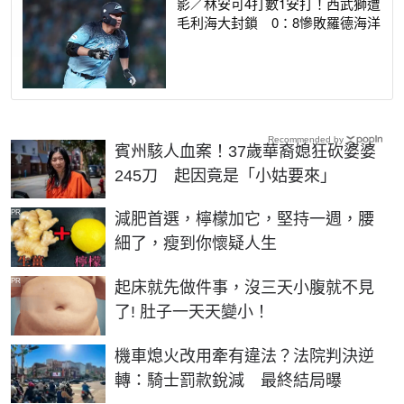
影／林安可4打數1安打！西武獅遭
毛利海大封鎖 0：8慘敗羅德海洋
Recommended by
賓州駭人血案！37歲華裔媳狂砍婆婆
245刀 起因竟是「小姑要來」
PR
減肥首選，檸檬加它，堅持一週，腰
細了，瘦到你懷疑人生
PR
起床就先做件事，沒三天小腹就不見
了! 肚子一天天變小！
機車熄火改用牽有違法？法院判決逆
轉：騎士罰款銳減 最終結局曝