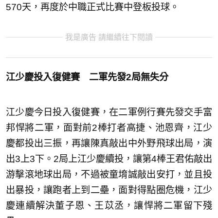
570天，再度於中職正式比賽中登板投球。
我是廣告 請繼續往下閱讀
江少慶投入復健賽 二軍先發2局無失分
江少慶今日投入復健賽，在二軍例行賽先發交手富
邦悍將二軍，面對前2棒打者高捷、池恩齊，江少
慶都投出三振，再讓陳真敲出中外野飛球出局，演
出3上3下。2局上江少慶續投，讓第4棒王君佑敲出
游擊滾地球出局，不過被童堉誠敲出安打，並且投
出暴投，讓跑者上到二壘，面對得點圈危機，江少
慶連續解決董子恩、王苡丞，讓悍將二軍留下殘