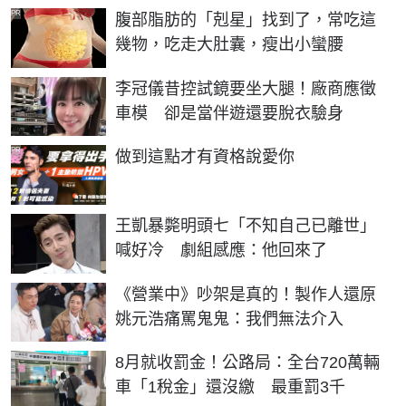
PR
腹部脂肪的「剋星」找到了，常吃這
幾物，吃走大肚囊，瘦出小蠻腰
李冠儀昔控試鏡要坐大腿！廠商應徵
車模 卻是當伴遊還要脫衣驗身
PR
做到這點才有資格說愛你
王凱暴斃明頭七「不知自己已離世」
喊好冷 劇組感應：他回來了
《營業中》吵架是真的！製作人還原
姚元浩痛罵鬼鬼：我們無法介入
8月就收罰金！公路局：全台720萬輛
車「1稅金」還沒繳 最重罰3千