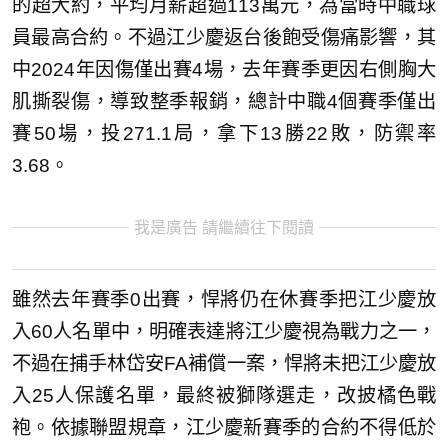
的超大約，平均月薪超過113萬元，為當時中職球
員最高合約。不過江少慶返台後飽受傷痛影響，其
中2024年因傷僅出賽4場，去年賽季更因右側胸大
肌撕裂傷，導致整季報銷，總計中職4個賽季僅出
賽50場，投271.1局，拿下13勝22敗，防禦率
3.68。
我是廣告 請繼續往下閱讀
雖然去年賽季0出賽，悍將仍在休賽季把江少慶放
入60人名單中，明確表達將江少慶視為戰力之一，
不過在捕手林岱安FA補償一案，悍將未把江少慶放
入25人保護名單，最終被獅隊選走，改披橘色戰
袍。依據聯盟規章，江少慶新賽季的合約不得低於