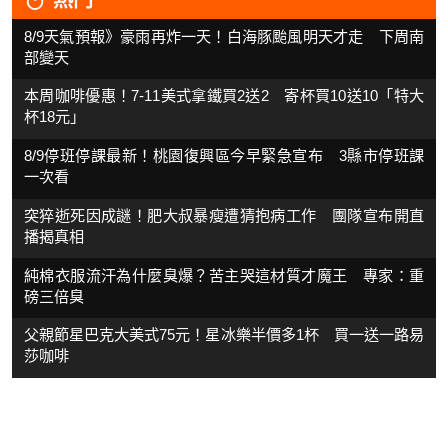
8/9天氣預報》豪雨再炸一天！白海豚颱風明天才走 下周南
部變天
本周咖啡優惠！7-11美式拿鐵買2送2 寄杯買10送10「特大
杯18元」
8/9停班停課最新！桃園復興區今早緊急宣布 3縣市停班課
一次看
突猝逝死因成謎！肥大叔暴瘦遭猜抱病工作 團隊宣布開直
播揭真相
純棉衣服流汗為什麼臭爆？苦主哭這材質才魔王 專家：重
磅三倍臭
父親節星巴克大美式75元！星冰樂半價多1杯 買一送一路易
莎咖啡