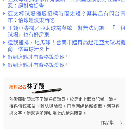
忍：絕對會提告
亞太棒球場攤販招標時間太短？蔡其昌有問台南
市：怕球迷沒東西吃
王翊亘專欄／亞太球場與統一獅無法同調 「日租
球場」也有好房東
還我雞排、地瓜球！台南市體育局趕走亞太球場攤
商 慘遭球迷炎上
林子翔
編輯記者
熱愛運動卻當不了職業運動員，於是走上體育記者一職。
待過傳統報業、雜誌與論壇，再重回網路新媒體，期望透
過文字，傳遞更多運動場上的精采時刻。
作品集