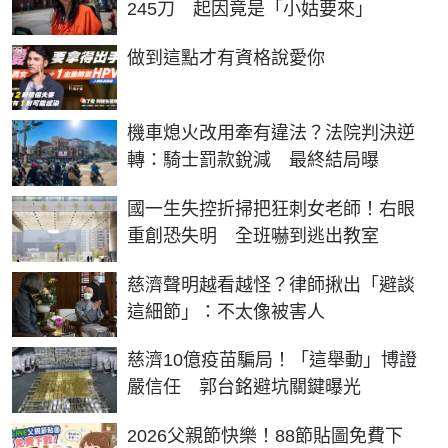
245刀 起因竟是「小姑要來」
PR
做到這點才有資格說愛你
機車熄火改用牽有違法？法院判決逆
轉：騎士罰款銳減 最終結局曝
國一生失控折掃把狂刺女老師！右眼
重創恐失明 全班嚇到逃出教室
慈濟聲明越看越怪？律師揪出「避談
這細節」：不太像被害人
慈濟10億疫苗騙局！「這舉動」博證
嚴信任 郭台銘避坑關鍵曝光
2026父親節快樂！88節貼圖免費下