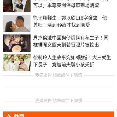
可以」本尊竟開保母車到場朝聖
徐子翔輕生！譚以欣118字發聲 他
曾吐：活到49歲才找到真愛
周杰倫遭中國狗仔爆料有私生子！同
框緋聞女股東劉若雪照片被挖出
徐莉玲人生故事宛如8點檔！大三就生
下長子 竟遭前夫騙小孩夭折
我是廣告 請繼續往下閱讀
我是廣告 請繼續往下閱讀
熱門