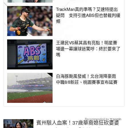
TrackMan真的準嗎？艾速特提出
疑問 支持引進ABS但也替裁判緩
頰
王建民VS蔡其昌有亮點！明星賽
場邊一幕讓球迷驚呼：終於要來了
嗎
白海豚颱風發威！北台灣降豪雨
中職8/8新莊、桃園賽事宣布延賽
Recommended by
賓州駭人血案！37歲華裔媳狂砍婆婆