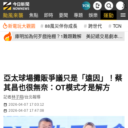
颱風來襲
運動
焦點
即時
要聞
專題
娛樂
全
新電玩大觀園
88風災伴你成長
跨世代
TCN
庫明加為何歹戲拖棚？1難題難解 美記遞交易劇本：
湖人簽4年長約
亞太球場攤販爭議只是「遠因」！蔡
其昌也很無奈：OT模式才是解方
記者
林子翔
/台北報導
2026-04-07 17:03:12
2026-04-07 17:47:08