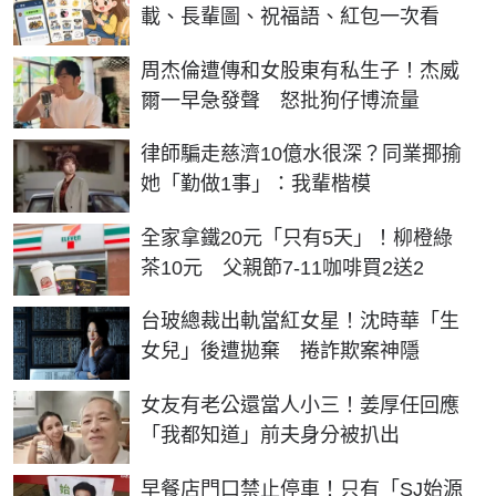
載、長輩圖、祝福語、紅包一次看
周杰倫遭傳和女股東有私生子！杰威
爾一早急發聲 怒批狗仔博流量
律師騙走慈濟10億水很深？同業揶揄
她「勤做1事」：我輩楷模
全家拿鐵20元「只有5天」！柳橙綠
茶10元 父親節7-11咖啡買2送2
台玻總裁出軌當紅女星！沈時華「生
女兒」後遭拋棄 捲詐欺案神隱
女友有老公還當人小三！姜厚任回應
「我都知道」前夫身分被扒出
早餐店門口禁止停車！只有「SJ始源