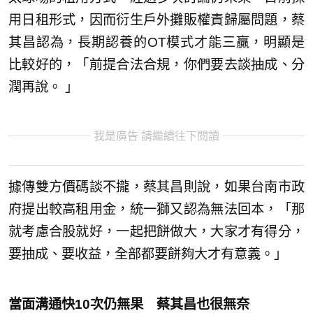
用日租形式，因而衍生戶外攤販權責歸屬問題，蔡
其昌認為，長期認養的OT模式才能三贏，明顯是
比較好的，「前提合法合規，你們要去談抽成、分
潤再說。 」
我是廣告 請繼續往下閱讀
據傳雙方價碼談不攏，蔡其昌則說，如果台南市政
府提出較高租用金，統一獅又認為無法回本，「那
就考慮合股就好，一起把餅做大，大家才有得分，
要抽成、要收益，全部都要餅夠大才有意義。」
當面溝通快10次仍無果 蔡其昌也很無奈