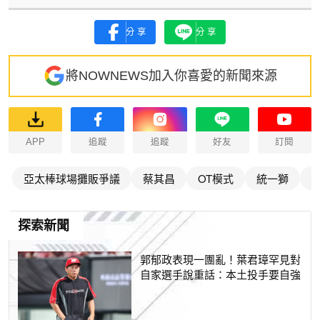
分享
分享
將NOWNEWS加入你喜愛的新聞來源
APP
追蹤
追蹤
好友
訂閱
亞太棒球場攤販爭議
蔡其昌
OT模式
統一獅
探索新聞
郭郁政表現一團亂！葉君璋罕見對
自家選手說重話：本土投手要自強