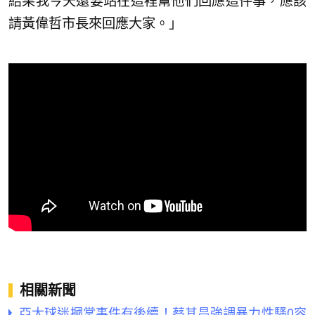
結果我今天還要站在這裡幫他們回應這件事，應該
請黃偉哲市長來回應大家。」
相關新聞
亞太球迷摑掌事件有後續！蔡其昌強調暴力性騷0容