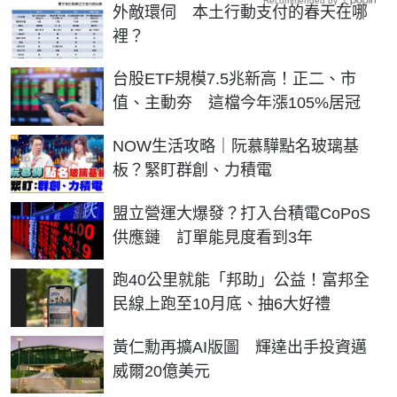
Recommended by
外敵環伺 本土行動支付的春天在哪
裡？
台股ETF規模7.5兆新高！正二、市
值、主動夯 這檔今年漲105%居冠
NOW生活攻略｜阮慕驊點名玻璃基
板？緊盯群創、力積電
盟立營運大爆發？打入台積電CoPoS
供應鏈 訂單能見度看到3年
跑40公里就能「邦助」公益！富邦全
民線上跑至10月底、抽6大好禮
黃仁勳再擴AI版圖 輝達出手投資邁
威爾20億美元