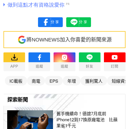
分享
分享
將NOWNEWS加入你喜愛的新聞來源
APP
追蹤
追蹤
好友
訂閱
IC載板
南電
EPS
年增
獲利驚人
短線資金
探索新聞
舊手機續命！德誼7月底前
iPhone12到17換原廠電池 比蘋
果省1千元