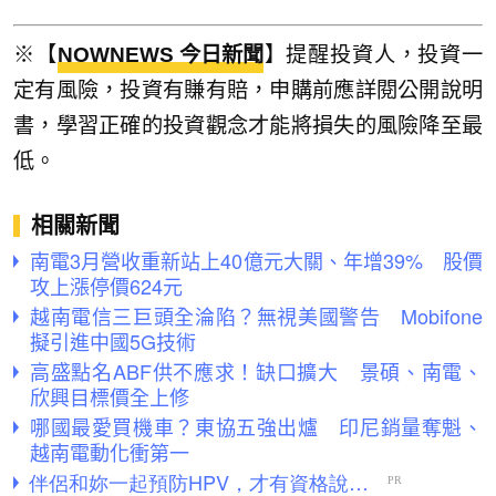
※【
NOWNEWS 今日新聞
】提醒投資人，投資一
定有風險，投資有賺有賠，申購前應詳閱公開說明
書，學習正確的投資觀念才能將損失的風險降至最
低。
相關新聞
南電3月營收重新站上40億元大關、年增39% 股價
攻上漲停價624元
越南電信三巨頭全淪陷？無視美國警告 Mobifone
擬引進中國5G技術
高盛點名ABF供不應求！缺口擴大 景碩、南電、
欣興目標價全上修
哪國最愛買機車？東協五強出爐 印尼銷量奪魁、
越南電動化衝第一