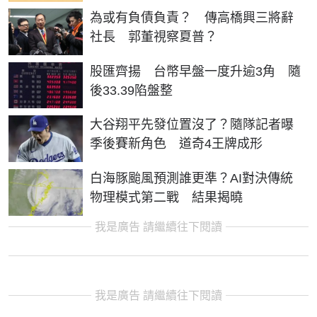
為或有負債負責？ 傳高橋興三將辭
社長 郭董視察夏普？
股匯齊揚 台幣早盤一度升逾3角 隨
後33.39陷盤整
大谷翔平先發位置沒了？隨隊記者曝
季後賽新角色 道奇4王牌成形
白海豚颱風預測誰更準？AI對決傳統
物理模式第二戰 結果揭曉
我是廣告 請繼續往下閱讀
我是廣告 請繼續往下閱讀