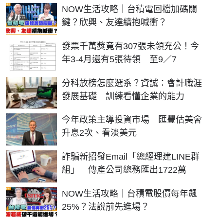
NOW生活攻略｜台積電回檔加碼關
鍵？欣興、友達續抱喊衝？
發票千萬獎竟有307張未領充公！今
年3-4月還有5張待領 至9／7
分科放榜怎麼選系？資誠：會計職涯
發展基礎 訓練看懂企業的能力
今年政策主導投資市場 匯豐估美會
升息2次、看淡美元
詐騙新招發Email「總經理建LINE群
組」 傳產公司總務匯出1722萬
NOW生活攻略｜台積電股價每年飆
25%？法說前先進場？