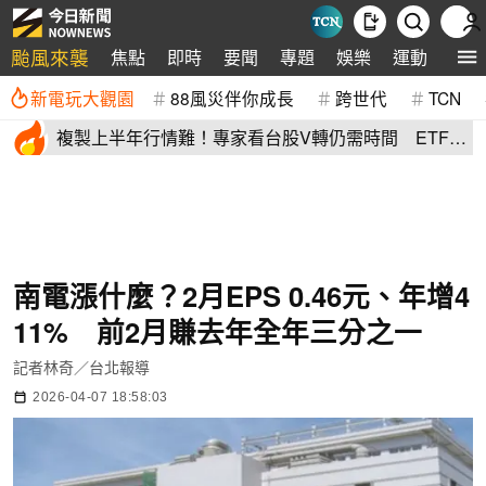
颱風來襲
焦點
即時
要聞
專題
娛樂
運動
全球
新電玩大觀園
88風災伴你成長
跨世代
TCN
複製上半年行情難！專家看台股V轉仍需時間 ETF這
樣配置攻守兼備
南電漲什麼？2月EPS 0.46元、年增4
11% 前2月賺去年全年三分之一
記者林奇／台北報導
2026-04-07 18:58:03