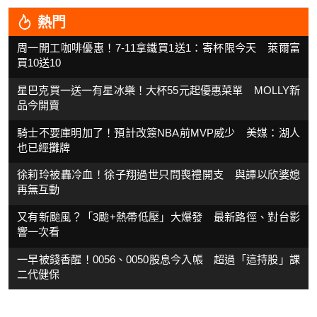
熱門
周一開工咖啡優惠！7-11拿鐵買1送1：寄杯限今天 萊爾富
買10送10
星巴克買一送一有星冰樂！大杯55元起優惠菜單 MOLLY新
品今開賣
騎士不要庫明加了！預計改簽NBA前MVP威少 美媒：湖人
也已經攤牌
徐莉玲被轟冷血！徐子翔過世只問喪禮開支 與譚以欣婆媳
再無互動
又有新颱風？「3颱+熱帶低壓」大爆發 最新路徑、對台影
響一次看
一早被錢香醒！0056、0050股息今入帳 超過「這持股」課
二代健保