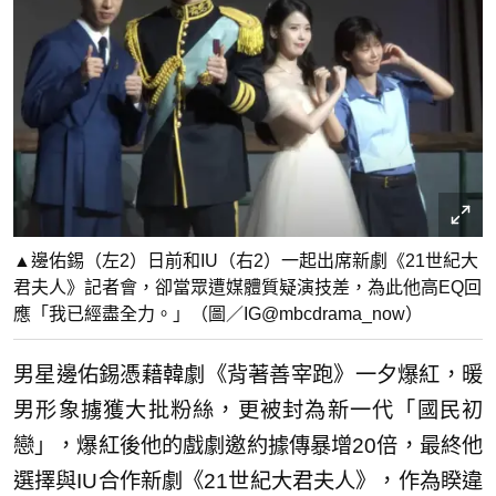
▲邊佑錫（左2）日前和IU（右2）一起出席新劇《21世紀大
君夫人》記者會，卻當眾遭媒體質疑演技差，為此他高EQ回
應「我已經盡全力。」（圖／IG@mbcdrama_now）
男星邊佑錫憑藉韓劇《背著善宰跑》一夕爆紅，暖
男形象擄獲大批粉絲，更被封為新一代「國民初
戀」，爆紅後他的戲劇邀約據傳暴增20倍，最終他
選擇與IU合作新劇《21世紀大君夫人》，作為睽違