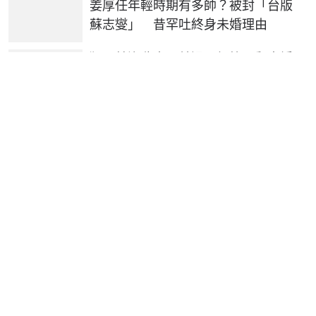
姜厚任年輕時期有多帥？被封「台版
蘇志燮」 昔罕吐終身未婚理由
獨／林逸欣喪父首過父親節！翻出婚
禮致詞手稿 見1細節充滿愛
郭書瑤認了單身7年！穿超深V慶36歲
生日 由下往上自拍角度太犯規
我是廣告 請繼續往下閱讀
我是廣告 請繼續往下閱讀
熱門
父親節咖啡買一送一！7-11拿鐵買8送8「最後一天」 全家2
杯88元