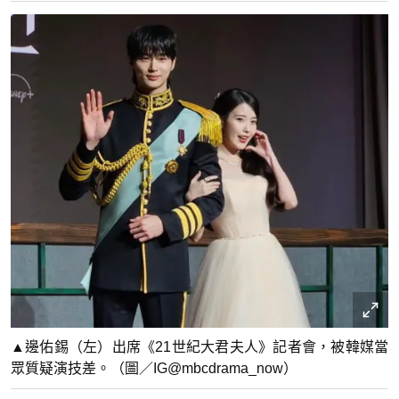
▲邊佑錫（左）出席《21世紀大君夫人》記者會，被韓媒當
眾質疑演技差。（圖／IG@mbcdrama_now）