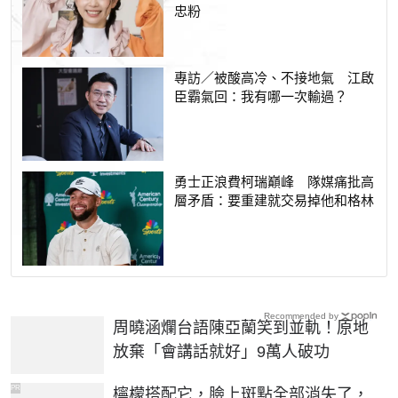
忠粉
專訪／被酸高冷、不接地氣 江啟
臣霸氣回：我有哪一次輸過？
勇士正浪費柯瑞巔峰 隊媒痛批高
層矛盾：要重建就交易掉他和格林
Recommended by
周曉涵爛台語陳亞蘭笑到並軌！原地
放棄「會講話就好」9萬人破功
PR
檸檬搭配它，臉上斑點全部消失了，