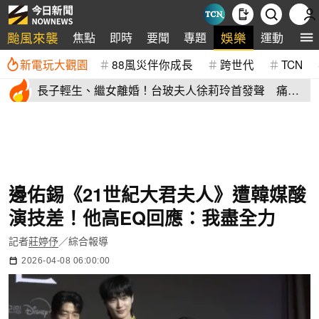
颱風來襲
娛樂
焦點
即時
要聞
專題
運動
全
新電玩大觀園
88風災伴你成長
跨世代
TCN
長子輕生、繼女離婚！台玻夫人徐莉玲首發聲 痛揭
徐子翔逝世真相
邊佑錫《21世紀大君夫人》遭韓媒酸
演技差！他高EQ回應：我盡全力
記者
莊婷伃
／綜合報導
2026-04-08 06:00:00