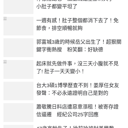
小肚子都變平坦了
PR
一週有感！肚子整個都消下去了！免
節食，排空順暢就夠
郭富城3歲的時候岳父出生了！超狠關
鍵字衝熱搜 粉笑翻：好缺德
PR
起床就先做件事，沒三天小腹就不見
了! 肚子一天天變小！
台大3碩1博學歷查不到！姜厚任女友
發聲：不必永遠證明自己是對的
蕭敬騰日料店遭惡意漲租！被寄存證
信逼遷 經紀公司25字回應