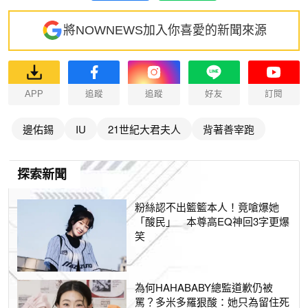
將NOWNEWS加入你喜愛的新聞來源
APP
追蹤
追蹤
好友
訂閱
邊佑錫
IU
21世紀大君夫人
背著善宰跑
探索新聞
粉絲認不出籃籃本人！竟嗆爆她
「酸民」 本尊高EQ神回3字更爆
笑
為何HAHABABY總監道歉仍被
罵？多米多羅狠酸：她只為留住死