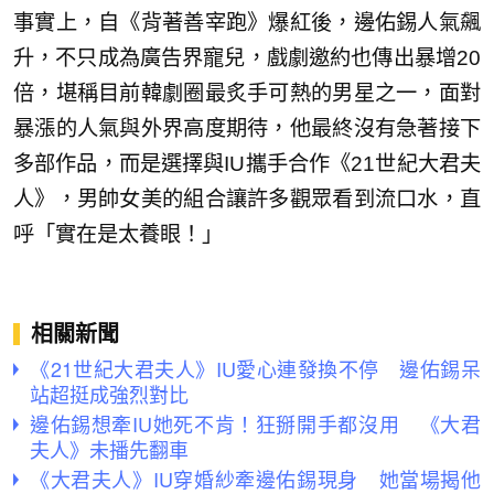
事實上，自《背著善宰跑》爆紅後，邊佑錫人氣飆
升，不只成為廣告界寵兒，戲劇邀約也傳出暴增20
倍，堪稱目前韓劇圈最炙手可熱的男星之一，面對
暴漲的人氣與外界高度期待，他最終沒有急著接下
多部作品，而是選擇與IU攜手合作《21世紀大君夫
人》，男帥女美的組合讓許多觀眾看到流口水，直
呼「實在是太養眼！」
相關新聞
《21世紀大君夫人》IU愛心連發換不停 邊佑錫呆
站超挺成強烈對比
邊佑錫想牽IU她死不肯！狂掰開手都沒用 《大君
夫人》未播先翻車
《大君夫人》IU穿婚紗牽邊佑錫現身 她當場揭他