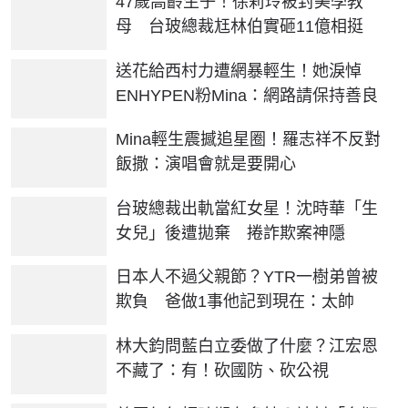
47歲高齡生子！徐莉玲被封美學教
母 台玻總裁尪林伯實砸11億相挺
送花給西村力遭網暴輕生！她淚悼
ENHYPEN粉Mina：網路請保持善良
Mina輕生震撼追星圈！羅志祥不反對
飯撒：演唱會就是要開心
台玻總裁出軌當紅女星！沈時華「生
女兒」後遭拋棄 捲詐欺案神隱
日本人不過父親節？YTR一樹弟曾被
欺負 爸做1事他記到現在：太帥
林大鈞問藍白立委做了什麼？江宏恩
不藏了：有！砍國防、砍公視