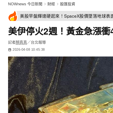
NOWnews 今日新聞
財經
股匯投資
美股早盤輝達硬起來！SpaceX股價墜落地球表
美伊停火2週！黃金急漲衝
記者
顏真真
／台北報導
2026-04-08 10:45:38