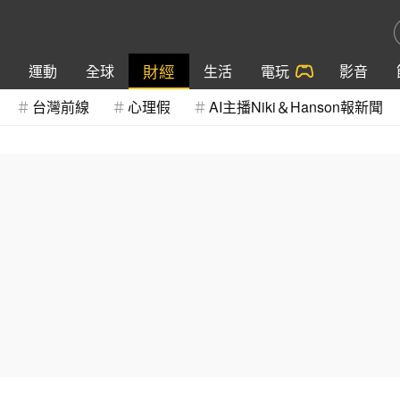
財經
運動
全球
生活
電玩
影音
台灣前線
心理假
AI主播Niki＆Hanson報新聞