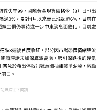
指數失守99，國際黃金現貨價格今（8）日也出
漲幅逾3%，累計4月以來更已漲超過6%，目前在
，短線金價仍等待進一步中東消息面催化，目前處
連跌3週後首度收紅，部分因市場恐慌情緒與流
）鮑爾談話未加深鷹派憂慮，吸引深跌後的逢低
川普急於釋出停戰訊號意圖抽離戰爭泥淖，激勵
元關口。
 請繼續往下閱讀