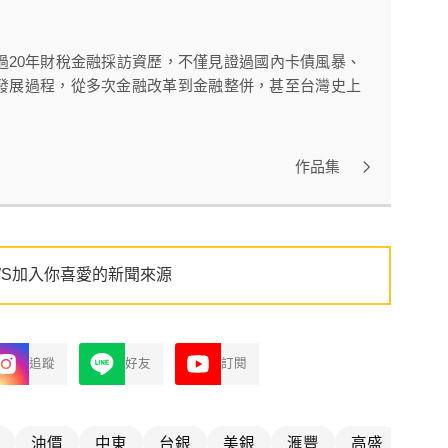
過20年財稅金融採訪資歷，不僅見證過國內卡債風暴、
發展過程，從多次金融改革到金融整併，甚至台灣史上
作品集
WS加入你喜愛的新聞來源
追蹤
好友
訂閱
油價
中東
台銀
美銀
滙豐
高盛