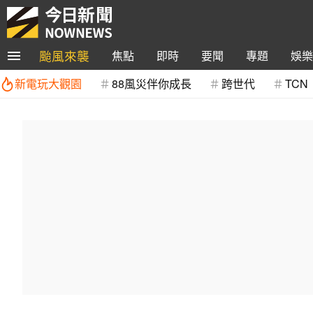
颱風來襲
焦點
即時
要聞
專題
娛樂
新電玩大觀園
88風災伴你成長
跨世代
TCN