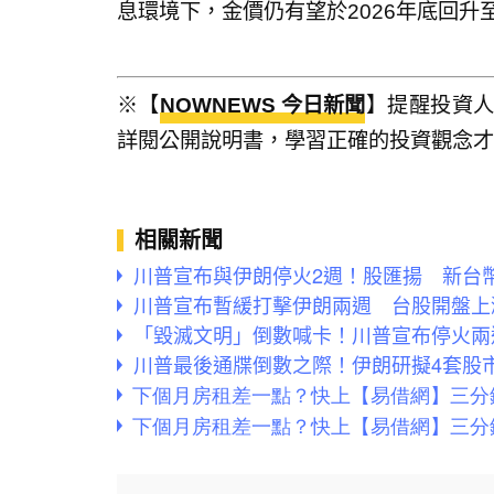
息環境下，金價仍有望於2026年底回升至
※【
NOWNEWS 今日新聞
】提醒投資
詳閱公開說明書，學習正確的投資觀念才
相關新聞
川普宣布與伊朗停火2週！股匯揚 新台幣早
川普宣布暫緩打擊伊朗兩週 台股開盤上
「毀滅文明」倒數喊卡！川普宣布停火兩
川普最後通牒倒數之際！伊朗研擬4套股