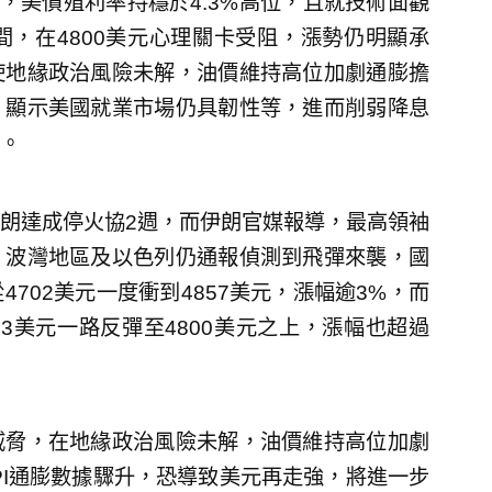
，美債殖利率持穩於4.3%高位，且就技術面觀
，在4800美元心理關卡受阻，漲勢仍明顯承
使地緣政治風險未解，油價維持高位加劇通膨擔
，顯示美國就業市場仍具韌性等，進而削弱降息
。
朗達成停火協2週，而伊朗官媒報導，最高領袖
，波灣地區及以色列仍通報偵測到飛彈來襲，國
702美元一度衝到4857美元，漲幅逾3%，而
53美元一路反彈至4800美元之上，漲幅也超過
威脅，在地緣政治風險未解，油價維持高位加劇
PI通膨數據驟升，恐導致美元再走強，將進一步