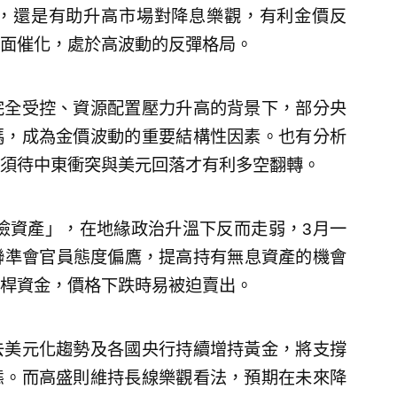
，還是有助升高市場對降息樂觀，有利金價反
息面催化，處於高波動的反彈格局。
完全受控、資源配置壓力升高的背景下，部分央
碼，成為金價波動的重要結構性因素。也有分析
須待中東衝突與美元回落才有利多空翻轉。
風險資產」，在地緣政治升溫下反而走弱，3月一
聯準會官員態度偏鷹，提高持有無息資產的機會
桿資金，價格下跌時易被迫賣出。
去美元化趨勢及各國央行持續增持黃金，將支撐
態。而高盛則維持長線樂觀看法，預期在未來降