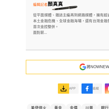
顏真真
編輯記者
從平面媒體、雜誌主編再到網路媒體，擁有超
本土金融危機、全球金融海嘯，還有台灣金融
首次金控整併。
面對薪...
將NOWNE
APP
追蹤
美伊停火
黃金
金價
川普
銀行