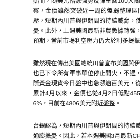
然而，隨美元指數強勢反彈重回100大關
察，金價雖然突破近一周的盤弱整理區間
壓，短期內川普與伊朗間的持續威脅，
憂。此外，上週美國最新非農數據轉強
預期，當前市場利空壓力仍大於利多提振
雖然現在傳出美國總統川普宣布美國與伊
也已下令所有軍事單位停止開火，不過
際黃金現貨今日盤中也急漲逾百美元，從4
累計4月以來，金價也從4月2日低點45
6%，目前在4806美元附近盤整。
台銀認為，短期內川普與伊朗間的持續
通膨擔憂。因此，若本週美國3月最新C