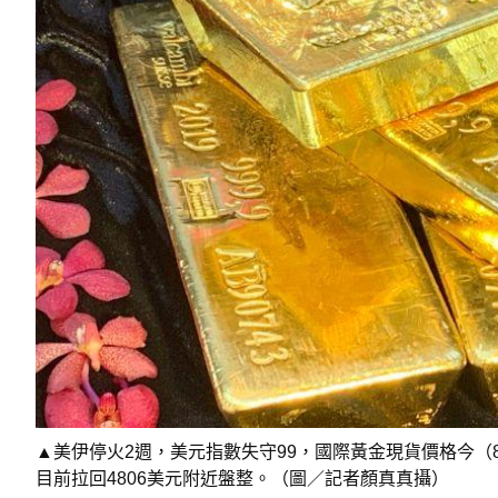
▲美伊停火2週，美元指數失守99，國際黃金現貨價格今（8
目前拉回4806美元附近盤整。（圖／記者顏真真攝）