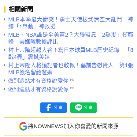
相關新聞
MLB本季最大衝突！勇士天使板凳清空大亂鬥 神
鱒「1舉動」神救援
MLB、NBA誰是全美第2？大聯盟靠「2熱潮」衝巔
峰 美媒曬數據評比
村上宗隆超越大谷！寫日本球員MLB歷史紀錄 「8
戰4轟」震撼美媒
村上宗隆人格讓記者也敬佩！墓前告慰貴人 第1張
MLB簽名留給爸媽
分享
分享
將NOWNEWS加入你喜愛的新聞來源