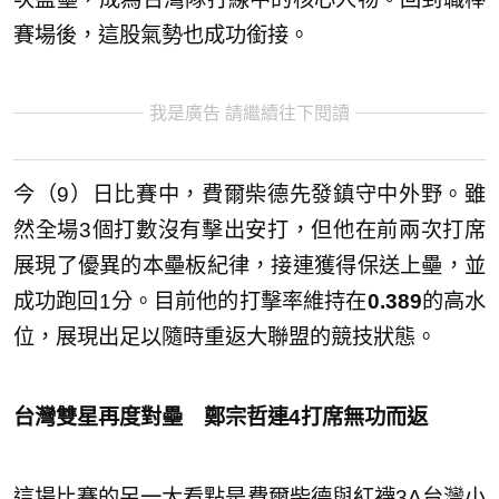
賽場後，這股氣勢也成功銜接。
我是廣告 請繼續往下閱讀
今（9）日比賽中，費爾柴德先發鎮守中外野。雖
然全場3個打數沒有擊出安打，但他在前兩次打席
展現了優異的本壘板紀律，接連獲得保送上壘，並
成功跑回1分。目前他的打擊率維持在
0.389
的高水
位，展現出足以隨時重返大聯盟的競技狀態。
台灣雙星再度對壘 鄭宗哲連4打席無功而返
這場比賽的另一大看點是費爾柴德與紅襪3A台灣小