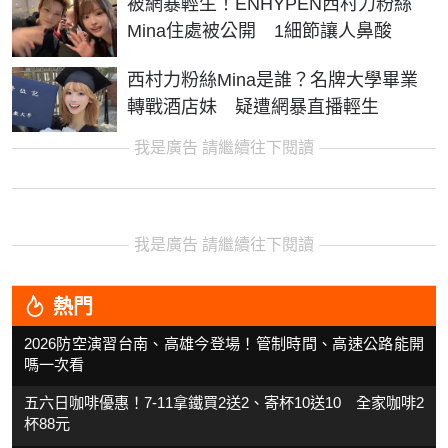
被網暴輕生！ENHYPEN西村力粉絲
Mina住處被公開 1細節讓人鼻酸
西村力粉絲Mina是誰？名牌大學畢業
轉戰酒店妹 疑遭網暴直播輕生
我是廣告 請繼續往下閱讀
我是廣告 請繼續往下閱讀
熱門
2026防空演習台南、高雄今登場！管制時間、高速公路能開
嗎一次看
五六日咖啡優惠！7-11拿鐵買2送2、寄杯10送10 全家咖啡2
杯88元