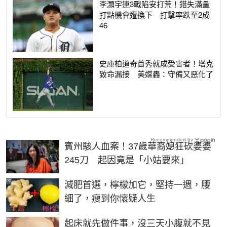
李灝宇連3戰陷安打荒！錯失滿壘
打點機會遭換下 打擊率跌至2成
46
史庫柏道奇首秀就成受害者！塔克
致命漏接 美媒轟：守備又惡化了
Recommended by
賓州駭人血案！37歲華裔媳狂砍婆婆
245刀 起因竟是「小姑要來」
PR
減肥首選，檸檬加它，堅持一週，腰
細了，瘦到你懷疑人生
PR
起床就先做件事，沒三天小腹就不見