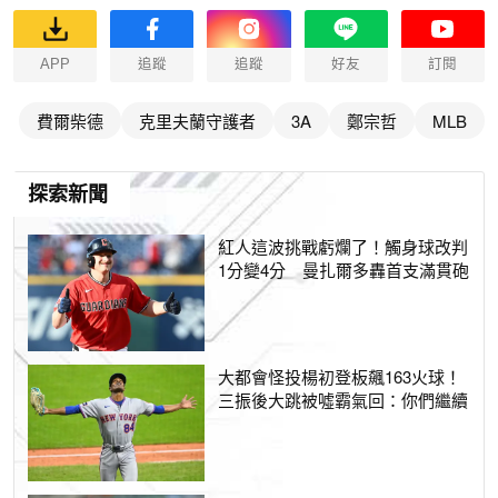
APP
追蹤
追蹤
好友
訂閱
費爾柴德
克里夫蘭守護者
3A
鄭宗哲
MLB
探索新聞
紅人這波挑戰虧爛了！觸身球改判
1分變4分 曼扎爾多轟首支滿貫砲
大都會怪投楊初登板飆163火球！
三振後大跳被噓霸氣回：你們繼續