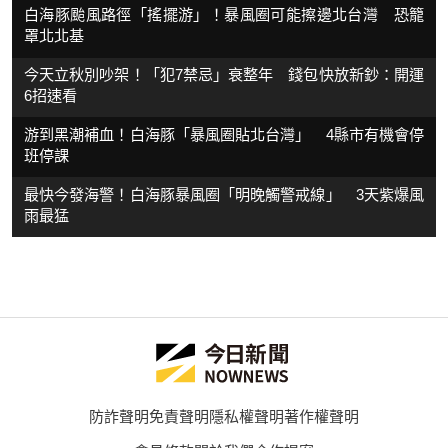
白海豚颱風路徑「搖擺游」！暴風圈可能擦邊北台灣 恐籠
罩北北基
今天立秋別吵架！「犯7禁忌」衰整年 錢包快放新鈔：開運
6招速看
游到黑潮補血！白海豚「暴風圈貼北台灣」 4縣市有機會停
班停課
最快今發海警！白海豚暴風圈「明晚觸警戒線」 3天紫爆風
雨最猛
防詐聲明
免責聲明
隱私權聲明
著作權聲明