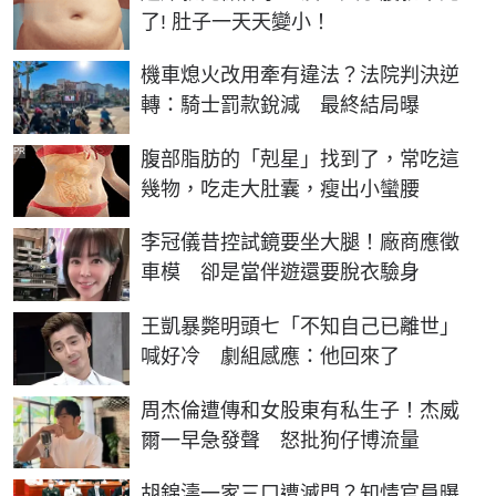
了! 肚子一天天變小！
機車熄火改用牽有違法？法院判決逆
轉：騎士罰款銳減 最終結局曝
PR
腹部脂肪的「剋星」找到了，常吃這
幾物，吃走大肚囊，瘦出小蠻腰
李冠儀昔控試鏡要坐大腿！廠商應徵
車模 卻是當伴遊還要脫衣驗身
王凱暴斃明頭七「不知自己已離世」
喊好冷 劇組感應：他回來了
周杰倫遭傳和女股東有私生子！杰威
爾一早急發聲 怒批狗仔博流量
胡錦濤一家三口遭滅門？知情官員曝