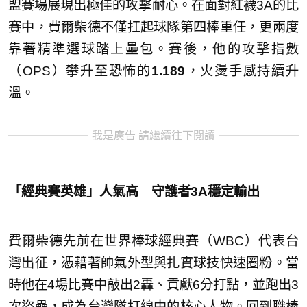
盟賽場展現出極佳的攻擊耐心。在面對紅襪3A的比
賽中，費爾柴德不僅扛起球隊第四棒重任，更兩度
靠著精準選球踏上壘包。賽後，他的攻擊指數
（OPS）攀升至恐怖的
1.189
，火燙手感持續升
溫。
我是廣告 請繼續往下閱讀
「經典賽英雄」人氣高 守護者3A穩定輸出
費爾柴德先前在世界棒球經典賽（WBC）代表台
灣出征，憑藉著帥氣外型與扎實球技快速圈粉。當
時他在4場比賽中敲出2轟、貢獻6分打點，並跑出3
次盜壘，成為台灣隊打線中的核心人物。回到職棒