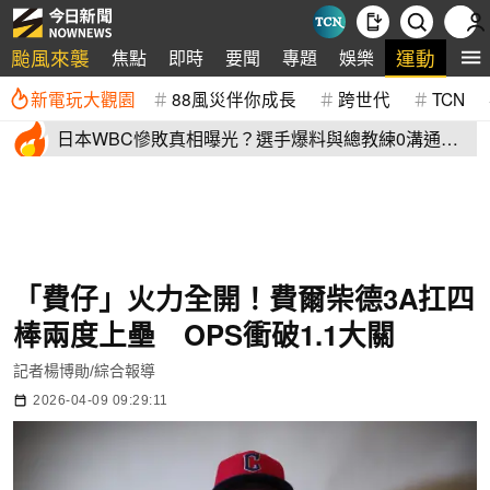
颱風來襲
運動
焦點
即時
要聞
專題
娛樂
全
新電玩大觀園
88風災伴你成長
跨世代
TCN
日本WBC慘敗真相曝光？選手爆料與總教練0溝通
連大谷翔平都吐槽
「費仔」火力全開！費爾柴德3A扛四
棒兩度上壘 OPS衝破1.1大關
記者楊博勛/綜合報導
2026-04-09 09:29:11