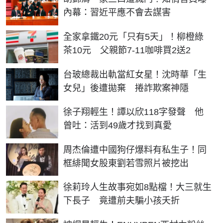
內幕：習近平應不會去謀害
全家拿鐵20元「只有5天」！柳橙綠
茶10元 父親節7-11咖啡買2送2
台玻總裁出軌當紅女星！沈時華「生
女兒」後遭拋棄 捲詐欺案神隱
徐子翔輕生！譚以欣118字發聲 他
曾吐：活到49歲才找到真愛
周杰倫遭中國狗仔爆料有私生子！同
框緋聞女股東劉若雪照片被挖出
徐莉玲人生故事宛如8點檔！大三就生
下長子 竟遭前夫騙小孩夭折