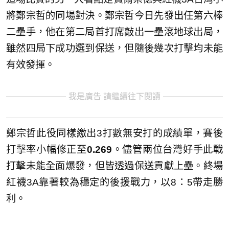
將鄭宗哲的同場對決。鄭宗哲今日先發出任第六棒
二壘手，他在第二局首打席敲出一壘滾地球出局，
雖然四局下成功選到保送，但隨後幾次打擊均未能
有效發揮。
我是廣告 請繼續往下閱讀
鄭宗哲此役同樣繳出3打數無安打的成績單，賽後
打擊率小幅修正至
0.269
。儘管兩位台灣好手此戰
打擊未能全面爆發，但皆透過保送貢獻上壘。終場
紅襪3A靠著較為穩定的後援戰力，以8：5帶走勝
利。