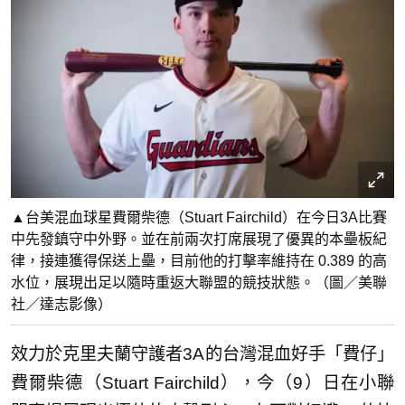
▲台美混血球星費爾柴德（Stuart Fairchild）在今日3A比賽
中先發鎮守中外野。並在前兩次打席展現了優異的本壘板紀
律，接連獲得保送上壘，目前他的打擊率維持在 0.389 的高
水位，展現出足以隨時重返大聯盟的競技狀態。（圖／美聯
社／達志影像）
效力於克里夫蘭守護者3A的台灣混血好手「費仔」
費爾柴德（Stuart Fairchild），今（9）日在小聯