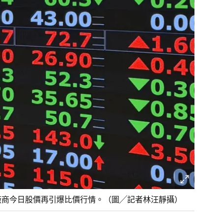
L廠商今日股價再引爆比價行情。（圖╱記者林汪靜攝）