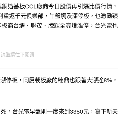
與銅箔基板CCL廠商今日股價再引爆比價行情，
利重返千元俱樂部，午盤觸及漲停板，也激勵臻
基板商台燿、聯茂、騰輝全亮燈漲停，台光電也
 請繼續往下閱讀
漲停板，同屬載板廠的臻鼎也跟著大漲逾8%，
死，台光電早盤則一度來到3350元，寫下新天