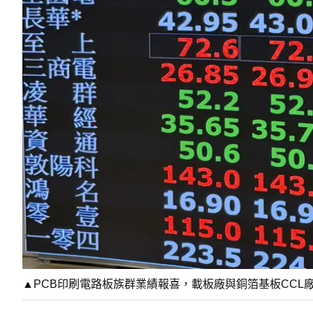
▲PCB印刷電路板族群業績報喜，載板廠與銅箔基板CC