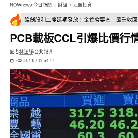
NOWnews 今日新聞
財經
股匯投資
緯創股利二度延期發放！金管會要查 最重收回
PCB載板CCL引爆比價行
記者
林汪靜
/台北報導
2026-04-09 11:54:17