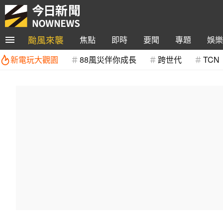
颱風來襲
焦點
即時
要聞
專題
娛樂
新電玩大觀園
88風災伴你成長
跨世代
TCN