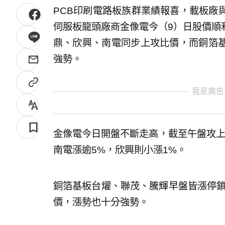
PCB印刷電路板族群業績報喜，載板廠
伺服板龍頭廠商金像電今（9）日股價順
鼎、欣興、南電同步上攻比價，而銅箔
強勢。
我是廣告
金像電今日開盤不斷走高，截至午盤攻上
南電漲逾5%，欣興則小漲1%。
銅箔基板台燿、聯茂、騰輝早盤皆漲停鎖
價，漲勢也十分強勢。