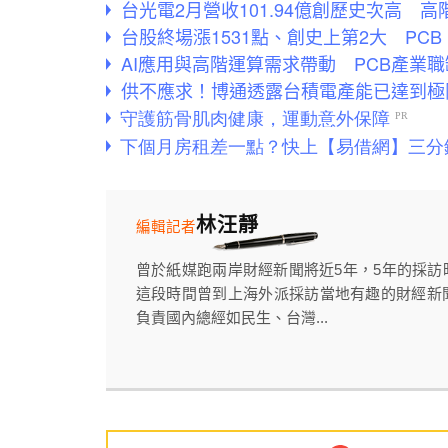
台光電2月營收101.94億創歷史次高 
台股終場漲1531點、創史上第2大 PC
AI應用與高階運算需求帶動 PCB產業
供不應求！博通透露台積電產能已達到極
林汪靜
編輯記者
曾於紙媒跑兩岸財經新聞將近5年，5年的採
這段時間曾到上海外派採訪當地有趣的財經新
負責國內總經如民生、台灣...