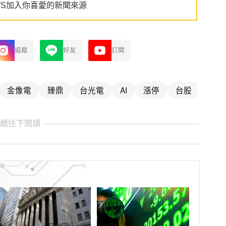
WS加入你喜愛的新聞來源
追蹤
好友
訂閱
金像電
臻鼎
台光電
AI
漲停
台股
繼續往下閱讀