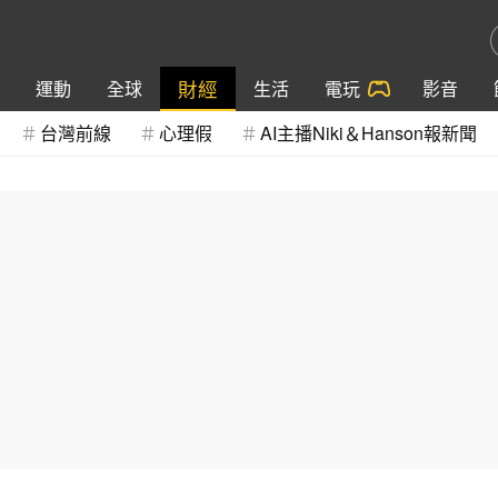
財經
運動
全球
生活
電玩
影音
台灣前線
心理假
AI主播Niki＆Hanson報新聞