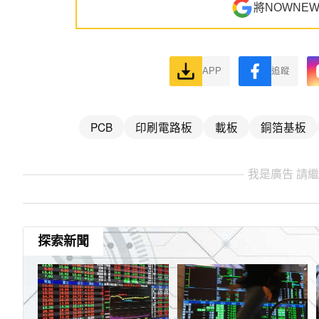
將NOWNE
APP
追蹤
PCB
印刷電路板
載板
銅箔基板
我是廣告 請
探索新聞