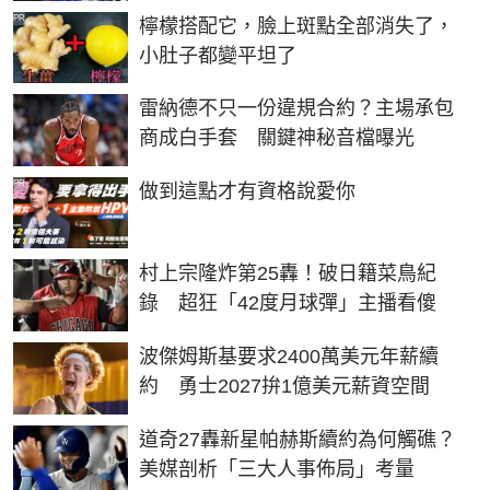
PR
檸檬搭配它，臉上斑點全部消失了，
小肚子都變平坦了
雷納德不只一份違規合約？主場承包
商成白手套 關鍵神秘音檔曝光
PR
做到這點才有資格說愛你
村上宗隆炸第25轟！破日籍菜鳥紀
錄 超狂「42度月球彈」主播看傻
波傑姆斯基要求2400萬美元年薪續
約 勇士2027拚1億美元薪資空間
道奇27轟新星帕赫斯續約為何觸礁？
美媒剖析「三大人事佈局」考量