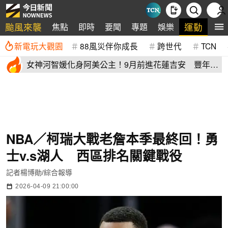
颱風來襲
運動
焦點
即時
要聞
專題
娛樂
全
新電玩大觀園
88風災伴你成長
跨世代
TCN
女神河智媛化身阿美公主！9月前進花蓮吉安 豐年節
尬原民大會舞
NBA／柯瑞大戰老詹本季最終回！勇
士v.s湖人 西區排名關鍵戰役
記者楊博勛/綜合報導
2026-04-09 21:00:00