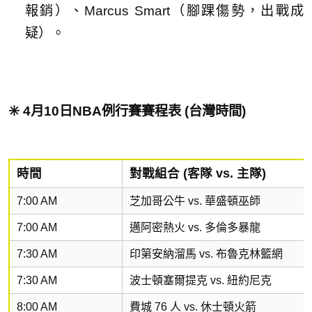
報銷）、Marcus Smart（腳踝傷勢，出戰成
疑）。
✳️ 4月10日NBA例行賽賽程表 (台灣時間)
時間
對戰組合 (客隊 vs. 主隊)
7:00 AM
芝加哥公牛 vs. 華盛頓巫師
7:00 AM
邁阿密熱火 vs. 多倫多暴龍
7:30 AM
印第安納溜馬 vs. 布魯克林籃網
7:30 AM
波士頓塞爾提克 vs. 紐約尼克
8:00 AM
費城 76 人 vs. 休士頓火箭