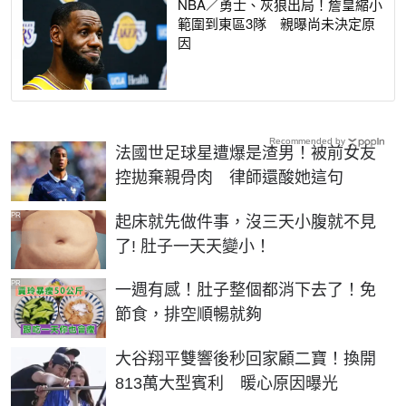
NBA／勇士、灰狼出局！詹皇縮小
範圍到東區3隊 親曝尚未決定原
因
Recommended by
法國世足球星遭爆是渣男！被前女友
控拋棄親骨肉 律師還酸她這句
PR
起床就先做件事，沒三天小腹就不見
了! 肚子一天天變小！
PR
一週有感！肚子整個都消下去了！免
節食，排空順暢就夠
大谷翔平雙響後秒回家顧二寶！換開
813萬大型賓利 暖心原因曝光