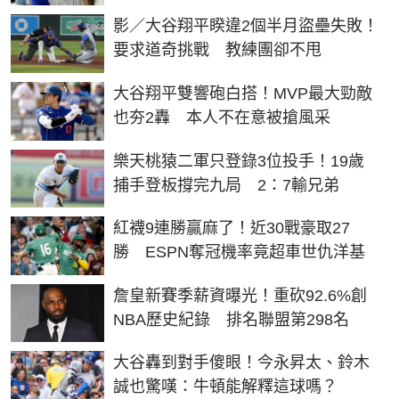
影／大谷翔平睽違2個半月盜壘失敗！
要求道奇挑戰 教練團卻不甩
大谷翔平雙響砲白搭！MVP最大勁敵
也夯2轟 本人不在意被搶風采
樂天桃猿二軍只登錄3位投手！19歲
捕手登板撐完九局 2：7輸兄弟
紅襪9連勝贏麻了！近30戰豪取27
勝 ESPN奪冠機率竟超車世仇洋基
詹皇新賽季薪資曝光！重砍92.6%創
NBA歷史紀錄 排名聯盟第298名
大谷轟到對手傻眼！今永昇太、鈴木
誠也驚嘆：牛頓能解釋這球嗎？