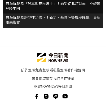
白海豚颱風「根本馬拉松選手」！雨勢從北炸到南 不轉彎
登陸中國
白海豚颱風路徑往北修正！新北、基隆陸警機率降低 最新
風雨影響
防詐聲明
免責聲明
隱私權聲明
著作權聲明
會員條款
關於我們
合作提案
追蹤NOWNEWS今日新聞