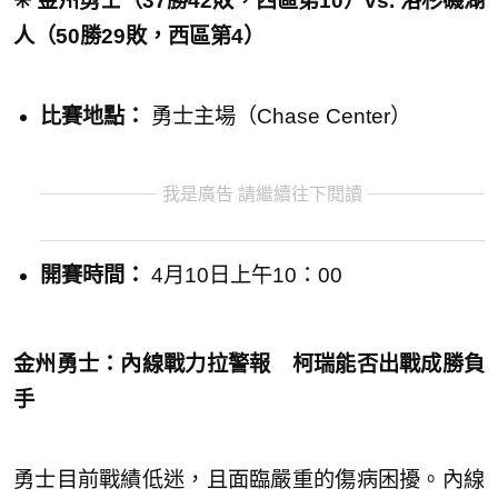
✳️ 金州勇士（37勝42敗，西區第10）vs. 洛杉磯湖
人（50勝29敗，西區第4）
比賽地點：
勇士主場（Chase Center）
我是廣告 請繼續往下閱讀
開賽時間：
4月10日上午10：00
金州勇士：內線戰力拉警報 柯瑞能否出戰成勝負
手
勇士目前戰績低迷，且面臨嚴重的傷病困擾。內線