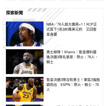
探索新聞
NBA／76人超大團再+1！KCP正
式簽下1年390萬美元約 又回詹
皇身邊
勇士掉隊！Shams：詹皇爆料最
後決選3隊名單是：熱火、76人、
騎士
詹皇決選3隊沒有勇士！東區3強脫
穎而出 ESPN：熱火、騎士、76
人