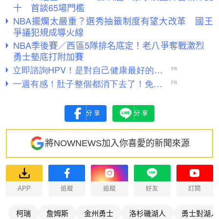
十 首談65場門檻
NBA擺爛太嚴重？選秀抽籤制度有望大改革 國王
爭議犯規成導火線
NBA季後賽／西區5隊排名底定！老八爭奪戰激烈
勇士墊底打附加賽
分享
分享
將NOWNEWS加入你喜愛的新聞來源
APP
追蹤
追蹤
好友
訂閱
柯瑞
詹姆斯
金州勇士
洛杉磯湖人
勇士對湖人