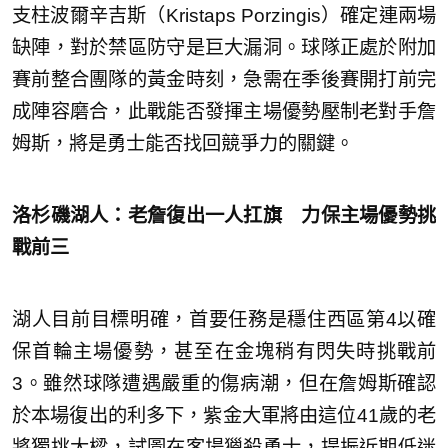
支柱波爾辛吉斯（Kristaps Porzingis）確定連兩場
缺陣，對於禁區防守是巨大漏洞。球隊正處於附加
賽前整合團隊的黃金時刻，急需在季後賽開打前完
成陣容磨合，此戰能否發揮主場優勢壓制老對手詹
姆斯，將是勇士能否找回競爭力的關鍵。
洛杉磯湖人：老詹復出一人扛旗 力保主場優勢挑
戰前三
湖人目前目標明確，首要任務是穩住西區第4以確
保首輪主場優勢，甚至在金塊稍有閃失時挑戰前
3。雖然球隊遭遇嚴重的傷病潮，但在詹姆斯確認
於本場復出的利多下，紫金大軍將由這位41歲的老
將獨挑大樑，試圖在客場獵殺勇士，提振近期低迷