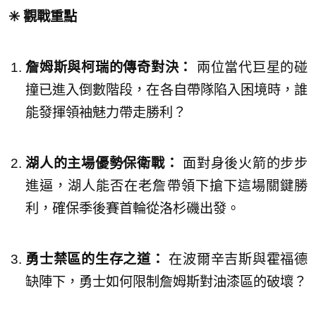
✳️ 觀戰重點
詹姆斯與柯瑞的傳奇對決：
兩位當代巨星的碰
撞已進入倒數階段，在各自帶隊陷入困境時，誰
能發揮領袖魅力帶走勝利？
湖人的主場優勢保衛戰：
面對身後火箭的步步
進逼，湖人能否在老詹帶領下搶下這場關鍵勝
利，確保季後賽首輪從洛杉磯出發。
勇士禁區的生存之道：
在波爾辛吉斯與霍福德
缺陣下，勇士如何限制詹姆斯對油漆區的破壞？