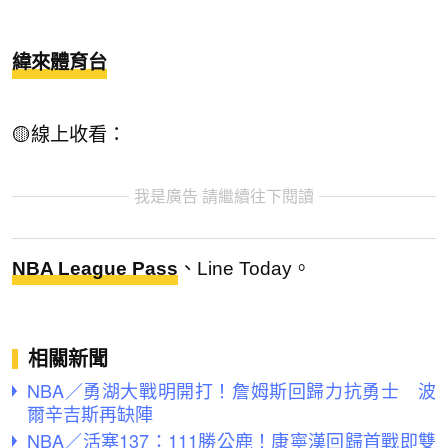
緯來體育台
🟡線上收看：
我是廣告 請繼續往下閱讀
NBA League Pass
、Line Today。
相關新聞
NBA／勇湖大戰明開打！詹姆斯回歸力抗勇士 波
爾辛吉斯再缺陣
NBA／活塞137：111勝公鹿！康寧漢回歸首戰即雙