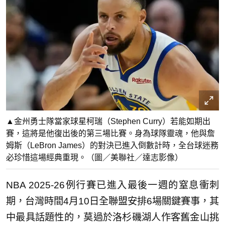
▲金州勇士隊當家球星柯瑞（Stephen Curry）若能如期出
賽，這將是他復出後的第三場比賽。身為球隊靈魂，他與詹
姆斯（LeBron James）的對決已進入倒數計時，全台球迷務
必珍惜這場經典重現。（圖／美聯社／達志影像）
NBA 2025-26例行賽已進入最後一週的窒息衝刺
期，台灣時間4月10日全聯盟安排6場關鍵賽事，其
中最具話題性的，莫過於洛杉磯湖人作客舊金山挑