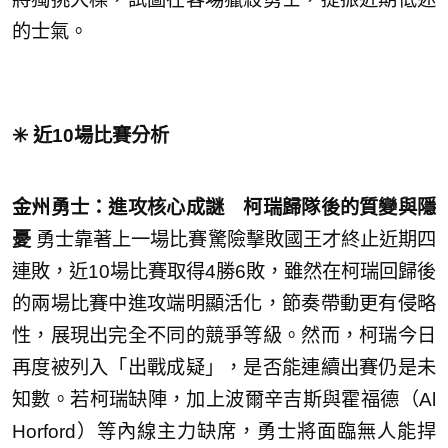
的士氣。
✳️ 近10場比賽分析
金州勇士：進攻核心成謎 柯瑞歸隊後的質變與隱
憂
勇士靠著上一場比賽驚險擊敗國王才終止近期四
連敗，近10場比賽取得4勝6敗，雖然在柯瑞回歸後
的兩場比賽中進攻端明顯活化，節奏帶動更有侵略
性，展現出完全不同的競爭等級。然而，柯瑞今日
再度被列入「出戰成疑」，是否能連續出賽仍是未
知數。若柯瑞缺陣，加上波爾辛吉斯與霍福德（Al
Horford）等內線主力缺席，勇士將面臨無人能捍