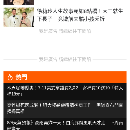
徐莉玲人生故事宛如8點檔！大三就生
下長子 竟遭前夫騙小孩夭折
我是廣告 請繼續往下閱讀
我是廣告 請繼續往下閱讀
熱門
本周咖啡優惠！7-11美式拿鐵買2送2 寄杯買10送10「特大
杯18元」
突猝逝死因成謎！肥大叔暴瘦遭猜抱病工作 團隊宣布開直
播揭真相
8/9天氣預報》豪雨再炸一天！白海豚颱風明天才走 下周南
部變天