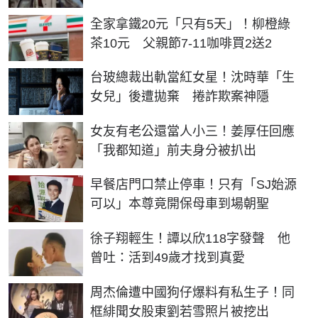
全家拿鐵20元「只有5天」！柳橙綠
茶10元 父親節7-11咖啡買2送2
台玻總裁出軌當紅女星！沈時華「生
女兒」後遭拋棄 捲詐欺案神隱
女友有老公還當人小三！姜厚任回應
「我都知道」前夫身分被扒出
早餐店門口禁止停車！只有「SJ始源
可以」本尊竟開保母車到場朝聖
徐子翔輕生！譚以欣118字發聲 他
曾吐：活到49歲才找到真愛
周杰倫遭中國狗仔爆料有私生子！同
框緋聞女股東劉若雪照片被挖出