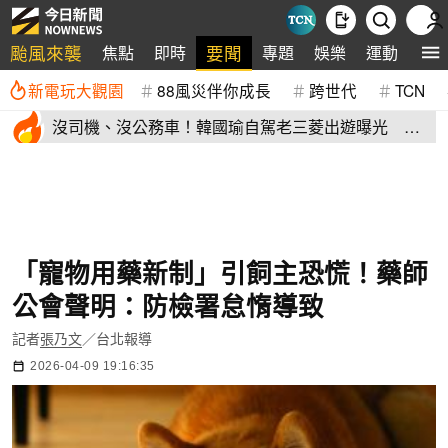
颱風來襲
要聞
焦點
即時
專題
娛樂
運動
全
新電玩大觀園
88風災伴你成長
跨世代
TCN
沒司機、沒公務車！韓國瑜自駕老三菱出遊曝光 私
下模樣掀熱議
「寵物用藥新制」引飼主恐慌！藥師
公會聲明：防檢署怠惰導致
記者
張乃文
／台北報導
2026-04-09 19:16:35