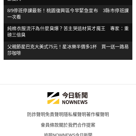
8/9停班停課最新！桃園復興區今早緊急宣布 3縣市停班課
一次看
純棉衣服流汗為什麼臭爆？苦主哭這材質才魔王 專家：重
磅三倍臭
父親節星巴克大美式75元！星冰樂半價多1杯 買一送一路易
莎咖啡
防詐聲明
免責聲明
隱私權聲明
著作權聲明
會員條款
關於我們
合作提案
追蹤NOWNEWS今日新聞