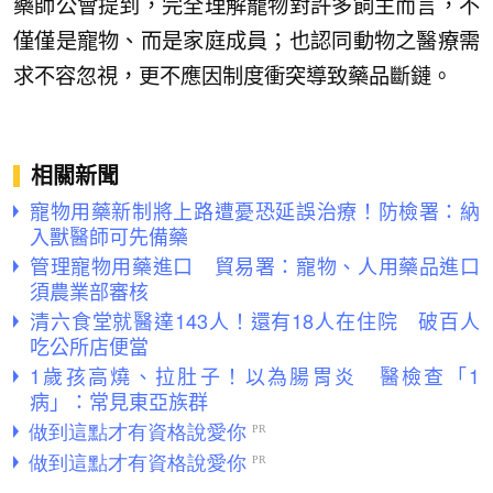
藥師公會提到，完全理解寵物對許多飼主而言，不
僅僅是寵物、而是家庭成員；也認同動物之醫療需
求不容忽視，更不應因制度衝突導致藥品斷鏈。
相關新聞
寵物用藥新制將上路遭憂恐延誤治療！防檢署：納
入獸醫師可先備藥
管理寵物用藥進口 貿易署：寵物、人用藥品進口
須農業部審核
清六食堂就醫達143人！還有18人在住院 破百人
吃公所店便當
1歲孩高燒、拉肚子！以為腸胃炎 醫檢查「1
病」：常見東亞族群