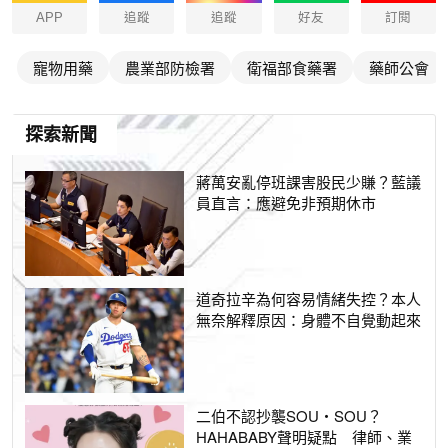
APP
追蹤
追蹤
好友
訂閱
寵物用藥
農業部防檢署
衛福部食藥署
藥師公會
探索新聞
蔣萬安亂停班課害股民少賺？藍議
員直言：應避免非預期休市
道奇拉辛為何容易情緒失控？本人
無奈解釋原因：身體不自覺動起來
二伯不認抄襲SOU・SOU？
HAHABABY聲明疑點 律師、業