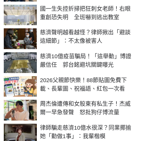
國一生失控折掃把狂刺女老師！右眼
重創恐失明 全班嚇到逃出教室
慈濟聲明越看越怪？律師揪出「避談
這細節」：不太像被害人
慈濟10億疫苗騙局！「這舉動」博證
嚴信任 郭台銘避坑關鍵曝光
2026父親節快樂！88節貼圖免費下
載、長輩圖、祝福語、紅包一次看
周杰倫遭傳和女股東有私生子！杰威
爾一早急發聲 怒批狗仔博流量
律師騙走慈濟10億水很深？同業揶揄
她「勤做1事」：我輩楷模