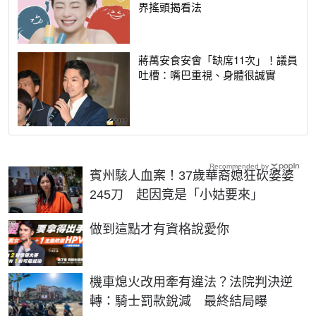
界搖頭揭看法
蔣萬安食安會「缺席11次」！議員
吐槽：嘴巴重視、身體很誠實
Recommended by
賓州駭人血案！37歲華裔媳狂砍婆婆
245刀 起因竟是「小姑要來」
PR
做到這點才有資格說愛你
機車熄火改用牽有違法？法院判決逆
轉：騎士罰款銳減 最終結局曝