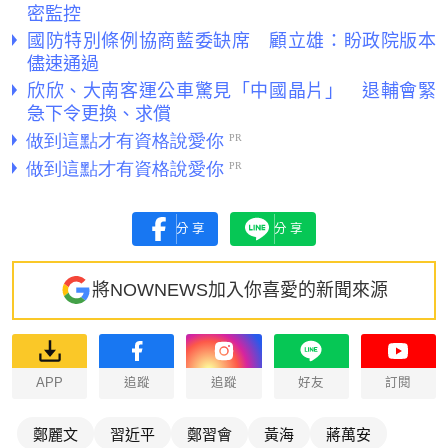
密監控
國防特別條例協商藍委缺席 顧立雄：盼政院版本
儘速通過
欣欣、大南客運公車驚見「中國晶片」 退輔會緊
急下令更換、求償
分享
分享
將NOWNEWS加入你喜愛的新聞來源
APP
追蹤
追蹤
好友
訂閱
鄭麗文
習近平
鄭習會
黃海
蔣萬安