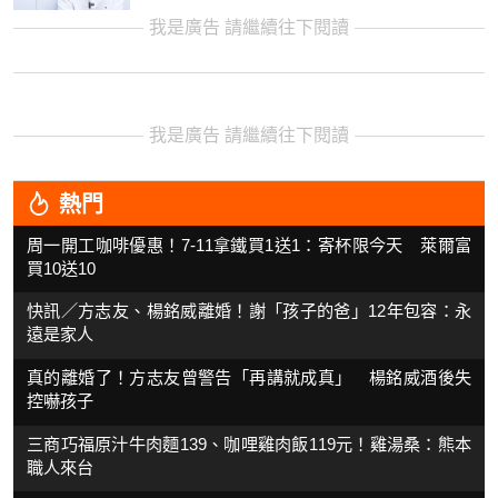
我是廣告 請繼續往下閱讀
我是廣告 請繼續往下閱讀
熱門
周一開工咖啡優惠！7-11拿鐵買1送1：寄杯限今天 萊爾富
買10送10
快訊／方志友、楊銘威離婚！謝「孩子的爸」12年包容：永
遠是家人
真的離婚了！方志友曾警告「再講就成真」 楊銘威酒後失
控嚇孩子
三商巧福原汁牛肉麵139、咖哩雞肉飯119元！雞湯桑：熊本
職人來台