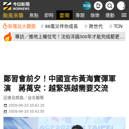
颱風來襲
要聞
焦點
即時
專題
娛樂
運動
全
新電玩大觀園
88風災伴你成長
跨世代
TCN
專訪／推地上權住宅！沈伯洋諷300年才能完成都更
「台北會完蛋」
鄭習會前夕！中國宣布黃海實彈軍
演 蔣萬安：越緊張越需要交流
記者呂炯昌／台北報導
2026-04-10 10:41:25
2026-04-10 10:41:55