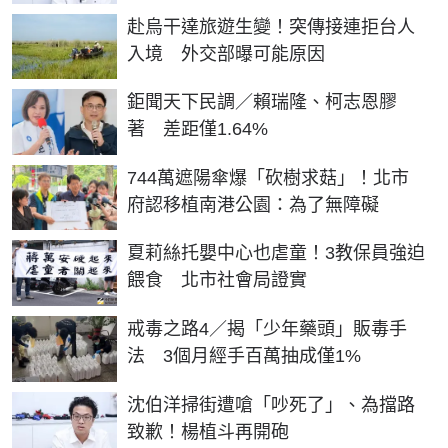
赴烏干達旅遊生變！突傳接連拒台人
入境 外交部曝可能原因
鉅聞天下民調／賴瑞隆、柯志恩膠
著 差距僅1.64%
744萬遮陽傘爆「砍樹求菇」！北市
府認移植南港公園：為了無障礙
夏莉絲托嬰中心也虐童！3教保員強迫
餵食 北市社會局證實
戒毒之路4／揭「少年藥頭」販毒手
法 3個月經手百萬抽成僅1%
沈伯洋掃街遭嗆「吵死了」、為擋路
致歉！楊植斗再開砲