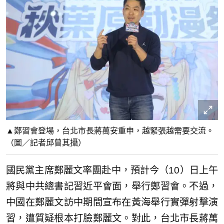
▲鄭習會登場，台北市長蔣萬安重申，越緊張越需要交流。
（圖／記者邱曾其攝）
國民黨主席鄭麗文率團赴中，預計今（10）日上午
將與中共總書記習近平會面，舉行鄭習會。不過，
中國在鄭麗文訪中期間宣布在黃海舉行實彈射擊演
習，遭質疑根本打臉鄭麗文。對此，台北市長蔣萬