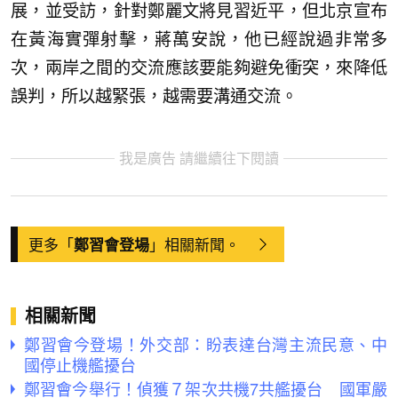
展，並受訪，針對鄭麗文將見習近平，但北京宣布
在黃海實彈射擊，蔣萬安說，他已經說過非常多
次，兩岸之間的交流應該要能夠避免衝突，來降低
誤判，所以越緊張，越需要溝通交流。
我是廣告 請繼續往下閱讀
更多「
」相關新聞。
鄭習會登場
相關新聞
鄭習會今登場！外交部：盼表達台灣主流民意、中
國停止機艦擾台
鄭習會今舉行！偵獲７架次共機7共艦擾台 國軍嚴