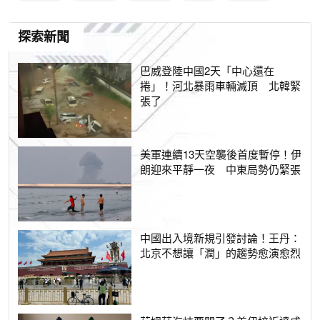
探索新聞
巴威登陸中國2天「中心還在
捲」！河北暴雨車輛滅頂 北韓緊
張了
美軍連續13天空襲後首度暫停！伊
朗迎來平靜一夜 中東局勢仍緊張
中國出入境新規引發討論！王丹：
北京不想讓「潤」的趨勢愈演愈烈