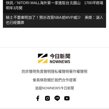
快訊／NITORI MALL海外第一家進駐台北圓山 1700坪商場
明年3月開
騎士不要庫明加了！預計改簽NBA前MVP威少 美媒：湖人
也已經攤牌
防詐聲明
免責聲明
隱私權聲明
著作權聲明
會員條款
關於我們
合作提案
追蹤NOWNEWS今日新聞