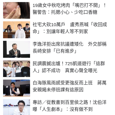
19歲女中秋吃烤肉「嘴巴打不開」！
醫警告：托腮小心、少吃口香糖
社宅大砍10萬戶 盧秀燕喊「收回成
命」：別讓年輕人等不到家
李逸洋拒出席抗議遭矮化 外交部稱
長崎安排「已有進步」
民調震撼出爐！725凱道遊行「這群
人」認不成功 真實心聲全曝光
白海豚風雨感受更強反而上班 蔣萬
安親揭未停班課有這原因
專訪／從教書到百里侯之路！沈伯洋
曝「人生劇本」：沒有做不到