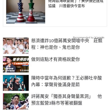
荷姆茲海峽要開了？美伊接近達成
協議 川普最快今宣布
Recommended by
慈濟遭詐10億蔣萬安開嗆中央 莊競
程：神也是你、鬼也是你
PR
做到這點才有資格說愛你
陳時中當年為何道歉？王必勝吐辛酸
內幕：掌聲背後滿身是箭
評蔣萬安「獨善其身聲量黑洞」 他
預言藍營3縣市等著被翻盤