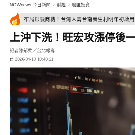
NOWnews 今日新聞
財經
股匯投資
布局銀髮商機！台灣人壽台南養生村明年初啟用
上沖下洗！旺宏攻漲停後
記者陳郁柔／台北報導
2026-04-10 10:40:21