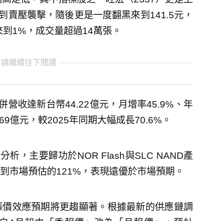
到賣壓襲擊，隨後更是一度翻黑來到141.5元，
來到1%，成交量超過14萬張。
 請繼續往下閱讀
收達新台幣44.22億元，月增率45.9%、年
69億元，較2025年同期大幅成長70.6%。
主要歸功於NOR Flash與SLC NAND產
到市場預估的121%，表現遠優於市場預期。
漲價效應預期將更趨顯著。根據最新的供應鏈調