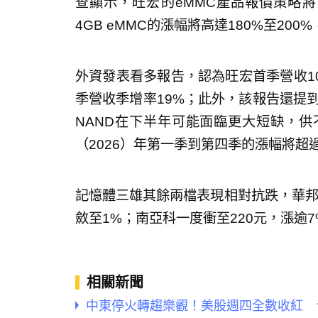
查顯示，旺宏的eMMC產品報價策略
4GB eMMC的漲幅將高達180%至200
外資發表看多報告，認為旺宏首季營收10
季營收季增率19%；此外，該報告還提到
NAND在下半年可能面臨更大短缺，供
（2026）年第一季到第四季的漲幅將超過
記憶體三雄其餘兩檔表現相對抗跌，華邦電
斂至1%；南亞科一度衝至220元，漲逾
相關新聞
中東停火轉趨樂觀！美股週四全數收紅 