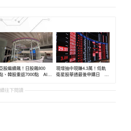
亞股繼續飆！日股飆800
現增抽中現賺4.3萬！低軌
點、韓股重返7000點 AI股
衛星股華通最後申購日 股
續領漲
價攻漲停248元
繼續往下閱讀