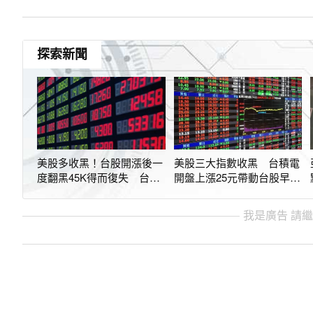
探索新聞
美股多收黑！台股開漲後一
美股三大指數收黑 台積電
度翻黑45K得而復失 台積
開盤上漲25元帶動台股早盤
電跌至2380元
攻上44800點
我是廣告 請