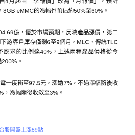
將自4月起由「季報價」改為「月報價」，預計
%，8GB eMMC的漲幅也預估約50%至60%。
4.69億，優於市場預期，反映產品漲價，第二
下游客戶庫存僅剩6至9個月，MLC、傳統TLC
不應求的比例達40%，上述兩種產品價格從今
200%。
一度衝至97.5元，漲逾7%，不過漲幅隨後收
7%，漲幅隨後收斂至3%。
台股開盤上漲89點