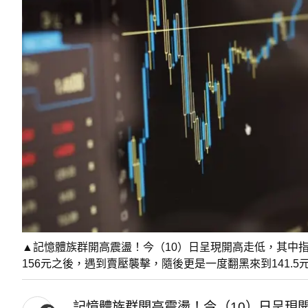
▲記憶體族群開高震盪！今（10）日呈現開高走低，其中指
156元之後，遇到賣壓襲擊，隨後更是一度翻黑來到141.5元
記憶體族群開高震盪！今（10）日呈現開