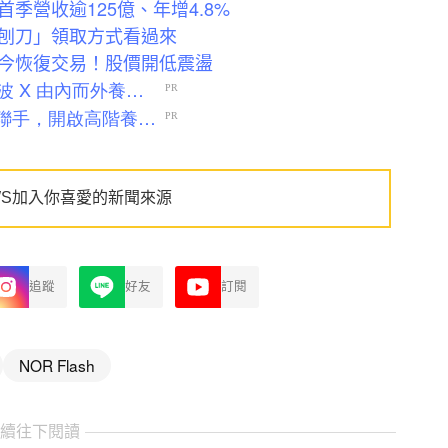
季營收逾125億、年增4.8%
刨刀」領取方式看過來
今恢復交易！股價開低震盪
WS加入你喜愛的新聞來源
追蹤
好友
訂閱
NOR Flash
繼續往下閱讀