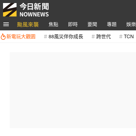
颱風來襲
焦點
即時
要聞
專題
娛樂
新電玩大觀園
88風災伴你成長
跨世代
TCN