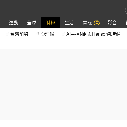
財經
運動
全球
生活
電玩
影音
台灣前線
心理假
AI主播Niki＆Hanson報新聞