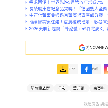
需求回溫！世界先進3月營收年增逾7% 首
長榮股東會紀念品揭曉！「德國雙人全鋼
中石化董事會通過京華廣場資產處分案 
將NOWNE
APP
追蹤
記憶體族群
旺宏
華邦電.
南亞科
我是廣告 請