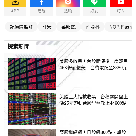
APP
追蹤
追蹤
好友
訂閱
記憶體族群
旺宏
華邦電.
南亞科
NOR Flash
探索新聞
美股多收黑！台股開漲後一度翻黑
45K得而復失 台積電跌至2380元
美股三大指數收黑 台積電開盤上
漲25元帶動台股早盤攻上44800點
亞股繼續飆！日股飆800點、韓股