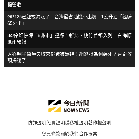
揭營收
GP125已經被淘汰了！台灣最省油機車出爐 1公升油「猛騎
65公里」
8/9停班停課「8縣市」達標！新北、桃竹苗都入列 白海豚
風雨預報
大谷翔平盜壘失敗求挑戰被無視！網怒噴為何裝死？道奇教
頭揭秘了
防詐聲明
免責聲明
隱私權聲明
著作權聲明
會員條款
關於我們
合作提案