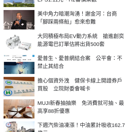
美中角力暗潮洶湧！謝金河：台商
「腳踩兩條船」愈來愈難
大同積極布局EV動力系統 搶進創奕
能源電巴訂單估將出貨500套
愛普生、愛普網結合案 公平會：不
禁止其結合
擔心個資外洩 健保卡線上開證券戶
買股 立院財委會喊卡
MUJI新春抽抽樂 免消費就可抽、最
高享88折優惠
下週汽柴油凍漲！中油累計吸收162.7