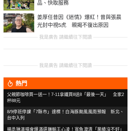
品、快取服務
姜厚任昔因《迷情》爆紅！曾與張晨
光封中視5虎 親揭不復出原因
我是廣告 請繼續往下閱讀
我是廣告 請繼續往下閱讀
熱門
父親節咖啡買一送一！7-11拿鐵買8送8「最後一天」 全家2
杯88元
8/9停班停課「7縣市」達標！白海豚颱風風雨預報 新北、
台中入列
楊丞琳演唱會爆滿還賺輸王心凌！寬魚澄清「業績沒不好」