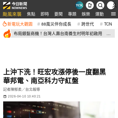
颱風來襲
焦點
即時
要聞
專題
娛樂
運動
全球
新電玩大觀園
88風災伴你成長
跨世代
TCN
布局銀髮商機！台灣人壽台南養生村明年初啟用 月
繳4萬就能入住
上沖下洗！旺宏攻漲停後一度翻黑
華邦電、南亞科力守紅盤
記者陳郁柔／台北報導
2026-04-10 10:40:21