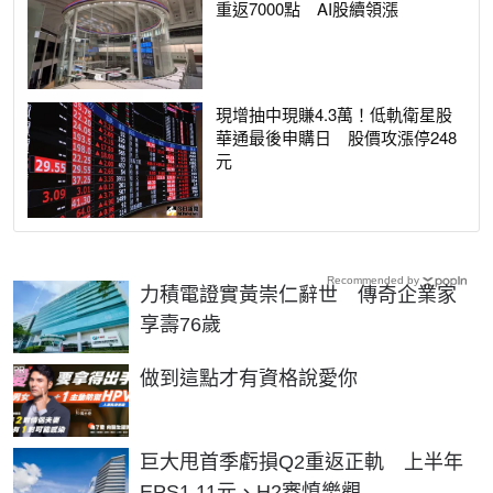
重返7000點 AI股續領漲
現增抽中現賺4.3萬！低軌衛星股
華通最後申購日 股價攻漲停248
元
Recommended by
力積電證實黃崇仁辭世 傳奇企業家
享壽76歲
PR
做到這點才有資格說愛你
巨大甩首季虧損Q2重返正軌 上半年
EPS1.11元、H2審慎樂觀