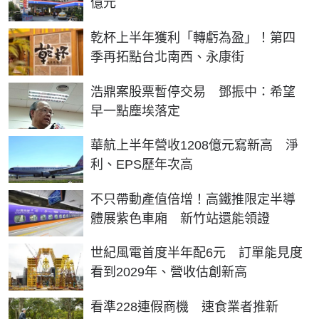
億元
乾杯上半年獲利「轉虧為盈」！第四
季再拓點台北南西、永康街
浩鼎案股票暫停交易 鄧振中：希望
早一點塵埃落定
華航上半年營收1208億元寫新高 淨
利、EPS歷年次高
不只帶動產值倍增！高鐵推限定半導
體展紫色車廂 新竹站還能領證
世紀風電首度半年配6元 訂單能見度
看到2029年、營收估創新高
看準228連假商機 速食業者推新