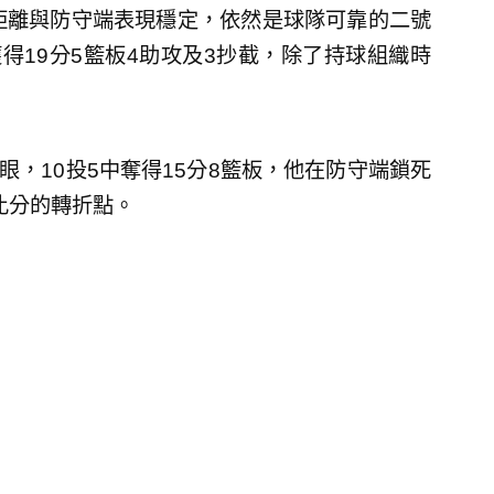
距離與防守端表現穩定，依然是球隊可靠的二號
）獲得19分5籃板4助攻及3抄截，除了持球組織時
現亮眼，10投5中奪得15分8籃板，他在防守端鎖死
開比分的轉折點。