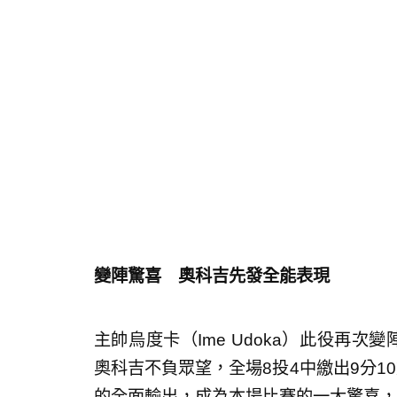
變陣驚喜 奧科吉先發全能表現
主帥烏度卡（Ime Udoka）此役再次變
奧科吉不負眾望，全場8投4中繳出9分1
的全面輸出，成為本場比賽的一大驚喜，