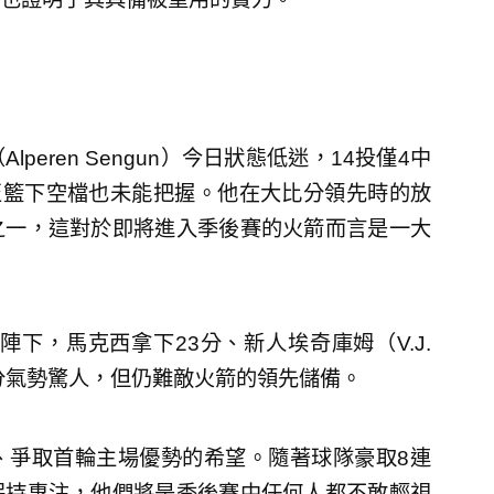
eren Sengun）今日狀態低迷，14投僅4中
至籃下空檔也未能把握。他在大比分領先時的放
之一，這對於即將進入季後賽的火箭而言是一大
d）缺陣下，馬克西拿下23分、新人埃奇庫姆（V.J.
節追分氣勢驚人，但仍難敵火箭的領先儲備。
、爭取首輪主場優勢的希望。隨著球隊豪取8連
保持專注，他們將是季後賽中任何人都不敢輕視