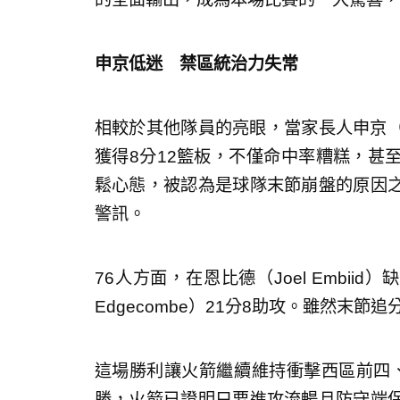
申京低迷 禁區統治力失常
相較於其他隊員的亮眼，當家長人申京（Alp
獲得8分12籃板，不僅命中率糟糕，甚
鬆心態，被認為是球隊末節崩盤的原因
警訊。
76人方面，在恩比德（Joel Embii
Edgecombe）21分8助攻。雖然末
這場勝利讓火箭繼續維持衝擊西區前四
勝，火箭已證明只要進攻流暢且防守端