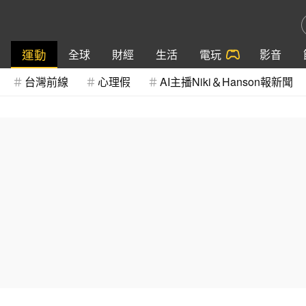
運動
全球
財經
生活
電玩
影音
台灣前線
心理假
AI主播Niki＆Hanson報新聞