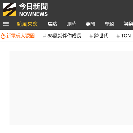
颱風來襲
焦點
即時
要聞
專題
娛樂
新電玩大觀園
88風災伴你成長
跨世代
TCN