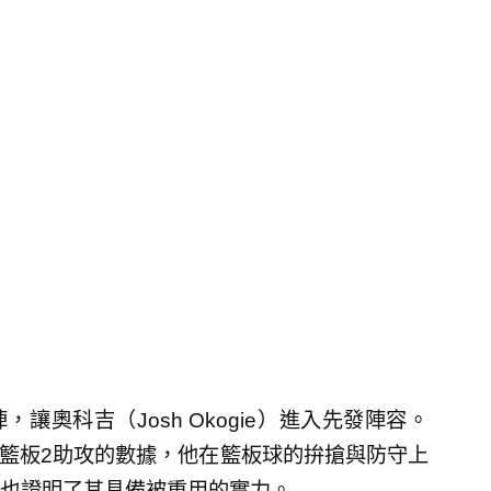
陣，讓奧科吉（Josh Okogie）進入先發陣容。
0籃板2助攻的數據，他在籃板球的拚搶與防守上
也證明了其具備被重用的實力。