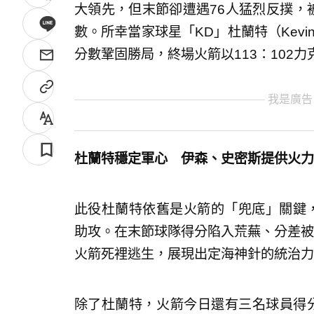
大領先，但末節卻遭遇76人猛烈反撲，
數。所幸當家球星「KD」杜蘭特（Kevin
分數鞏固勝局，終場火箭以113：102力
我是廣告
杜蘭特穩定軍心 伊森、史密斯提供火力
此役杜蘭特依舊是火箭的「兜底」關鍵，全
助攻。在末節球隊得分陷入荒蕪、分差被
火箭死裡逃生，展現出定海神針的統治力
除了杜蘭特，火箭今日還有三名球員得分上雙，史