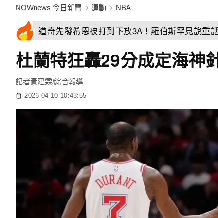
NOWnews 今日新聞
運動
NBA
道奇先發希恩被打到下放3A！羅伯斯罕見說重
杜蘭特狂轟29分成定海神針
記者
黃建霖
/綜合報導
2026-04-10 10:43:55