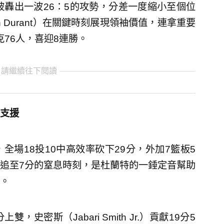
被轟出一波26：5的攻勢，分差一度縮小至個位
 Durant）在關鍵時刻展現領袖價值，連拿重要
克76人，喜迎8連勝。
 請繼續往下閱讀
支援
場18投10中高效率砍下29分，外加7籃板5
追至7分的窒息時刻，是杜蘭特的一錘定音幫助
。
密斯（Jabari Smith Jr.）貢獻19分5