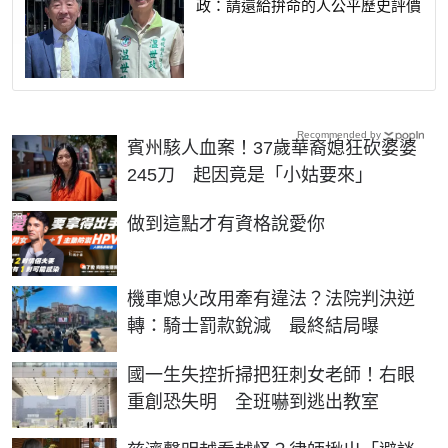
政：請還給拚命的人公平歷史評價
Recommended by
賓州駭人血案！37歲華裔媳狂砍婆婆
245刀 起因竟是「小姑要來」
PR
做到這點才有資格說愛你
機車熄火改用牽有違法？法院判決逆
轉：騎士罰款銳減 最終結局曝
國一生失控折掃把狂刺女老師！右眼
重創恐失明 全班嚇到逃出教室