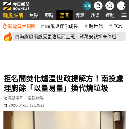
颱風來襲
要聞
焦點
即時
專題
娛樂
運動
全
新電玩大觀園
88風災伴你成長
跨世代
TCN
白海豚風雨感受更強反而上班 蔣萬安親揭未停班課
有這原因
拒名間焚化爐温世政提解方！南投處
理廚餘「以量易量」換代燒垃圾
記者
顏幸如
／南投報導
2026-04-10 12:19:22