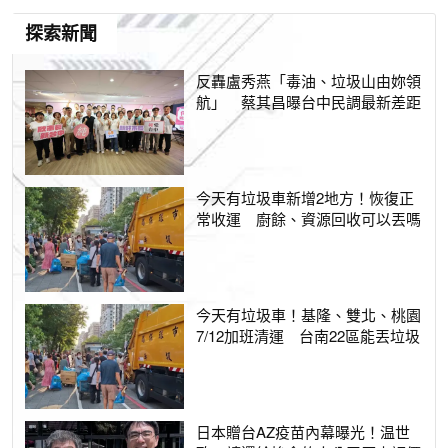
探索新聞
反轟盧秀燕「毒油、垃圾山由妳領
航」 蔡其昌曝台中民調最新差距
今天有垃圾車新增2地方！恢復正
常收運 廚餘、資源回收可以丟嗎
今天有垃圾車！基隆、雙北、桃園
7/12加班清運 台南22區能丟垃圾
日本贈台AZ疫苗內幕曝光！温世