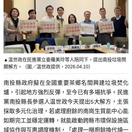
▲温世政在民進黨立委羅美玲等人陪同下，提出南投垃圾問
題解方。（圖／温世政提供，2026.04.10）
南投縣政府擬在全國重要茶鄉名間興建垃圾焚化
爐，引起地方強烈反彈，至今已有多場抗爭。民進
黨南投縣長參選人温世政今天提出5大解方，主張
採取多元化治理，若處理廚餘的南崗生質能中心能
如期完工並穩定運轉，就能啟動跨縣市環保設施區
域協作與互惠調度機制，「處理一噸廚餘換代燒一