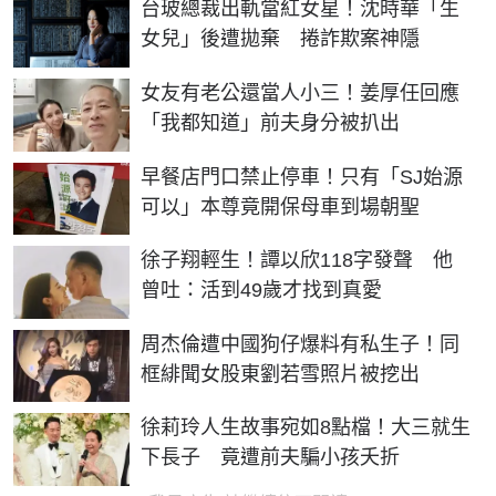
台玻總裁出軌當紅女星！沈時華「生
女兒」後遭拋棄 捲詐欺案神隱
女友有老公還當人小三！姜厚任回應
「我都知道」前夫身分被扒出
早餐店門口禁止停車！只有「SJ始源
可以」本尊竟開保母車到場朝聖
徐子翔輕生！譚以欣118字發聲 他
曾吐：活到49歲才找到真愛
周杰倫遭中國狗仔爆料有私生子！同
框緋聞女股東劉若雪照片被挖出
徐莉玲人生故事宛如8點檔！大三就生
下長子 竟遭前夫騙小孩夭折