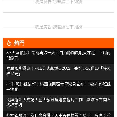
我是廣告 請繼續往下閱讀
我是廣告 請繼續往下閱讀
熱門
8/9天氣預報》豪雨再炸一天！白海豚颱風明天才走 下周南
部變天
本周咖啡優惠！7-11美式拿鐵買2送2 寄杯買10送10「特大
杯18元」
8/9停班停課最新！桃園復興區今早緊急宣布 3縣市停班課
一次看
突猝逝死因成謎！肥大叔暴瘦遭猜抱病工作 團隊宣布開直
播揭真相
純棉衣服流汗為什麼臭爆？苦主哭這材質才魔王 專家：重