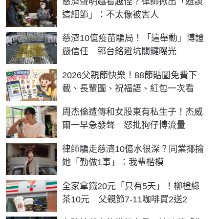
慈濟聲明越看越怪？律師揪出「避談
這細節」：不太像被害人
慈濟10億疫苗騙局！「這舉動」博證
嚴信任 郭台銘避坑關鍵曝光
2026父親節快樂！88節貼圖免費下
載、長輩圖、祝福語、紅包一次看
周杰倫遭傳和女股東有私生子！杰威
爾一早急發聲 怒批狗仔博流量
律師騙走慈濟10億水很深？同業揶揄
她「勤做1事」：我輩楷模
全家拿鐵20元「只有5天」！柳橙綠
茶10元 父親節7-11咖啡買2送2