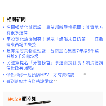
相關新聞
名間鄉焚化爐惹議 農業部喊嚴格把關：其實地方
有很多選擇
南投焚化爐爆衝突！民眾「請喝末日奶茶」 狂撒
這東西場面失控
建非法廢棄物處理廠！台南黑心集團7年撈5千萬
狂堆2千公噸垃圾
民進黨提名「牙醫榜首」參選南投縣長！賴清德讚
温世政有3優點
顏幸如
編輯記者