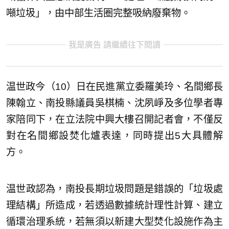
噸垃圾」，由中部生活圈完整吸納廢棄物。
我是廣告 請繼續往下閱讀
温世政今（10）日在民進黨立委羅美玲、名間鄉長
陳翰立、南投縣議員吳棋楠、沈夙崢及多位學者專
家陪同下，在立法院中興大樓召開記者會，不僅反
對在名間鄉設焚化爐表達，同時提出5大具體解
方。
温世政認為，南投長期垃圾問題是錯誤的「垃圾處
理結構」所造成，若透過數據統計理性計算、建立
循環治理系統，若無須以新建大型焚化設施作為主