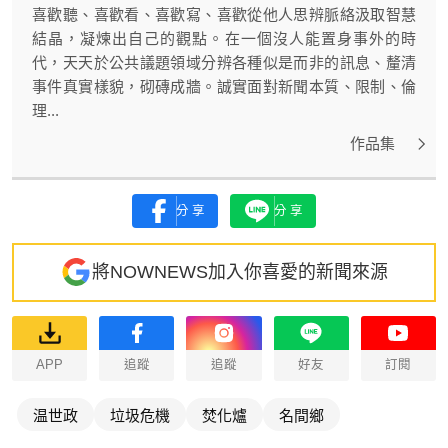
喜歡聽、喜歡看、喜歡寫、喜歡從他人思辨脈絡汲取智慧
結晶，凝煉出自己的觀點。在一個沒人能置身事外的時
代，天天於公共議題領域分辨各種似是而非的訊息、釐清
事件真實樣貌，砌磚成牆。誠實面對新聞本質、限制、倫
理...
作品集
分享
分享
將NOWNEWS加入你喜愛的新聞來源
APP
追蹤
追蹤
好友
訂閱
温世政
垃圾危機
焚化爐
名間鄉