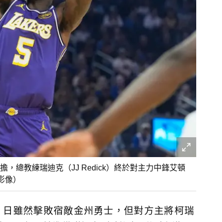
總教練瑞迪克（JJ Redick）終於對主力中鋒艾頓
志影像）
）日雖然擊敗宿敵金州勇士，但對方主將柯瑞