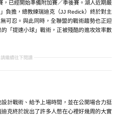
沒有出賽，已經開始準備附加賽／季後賽。湖人近期嚴
擔，總教練瑞迪克（JJ Redick）終於對主
的表現忍無可忍。與此同時，全聯盟的戰術趨勢也正迎
臬的「提速小球」戰術，正被殘酷的進攻效率數
 請繼續往下閱讀
他設計戰術、給予上場時間，並在公開場合力挺
瑞迪克終於說出了許多人憋在心裡好幾周的大實