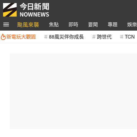
颱風來襲
焦點
即時
要聞
專題
娛樂
新電玩大觀園
88風災伴你成長
跨世代
TCN