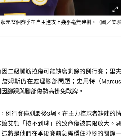
選秀狀元整個賽季在自主進攻上幾乎毫無建樹。（圖／美聯
奇因二級腿筋拉傷可能缺席剩餘的例行賽；里夫
傷勢；詹姆斯仍在處理腳部問題；史馬特（Marcus
）也分別因腳踝與腳部傷勢高掛免戰牌。
敗，例行賽僅剩最後3場。在主力控球者缺陣的情
這讓艾頓「接不到球」的致命傷被無限放大。湖
，這將是他們在季後賽前急需穩住陣腳的關鍵一