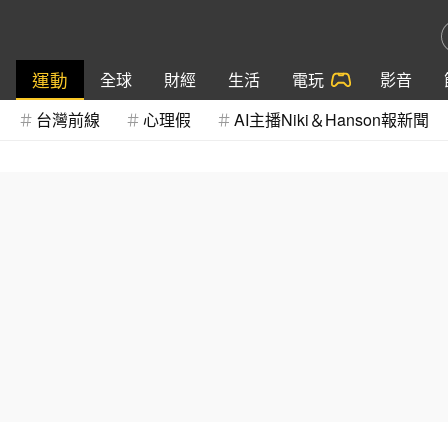
運動
全球
財經
生活
電玩
影音
台灣前線
心理假
AI主播Niki＆Hanson報新聞