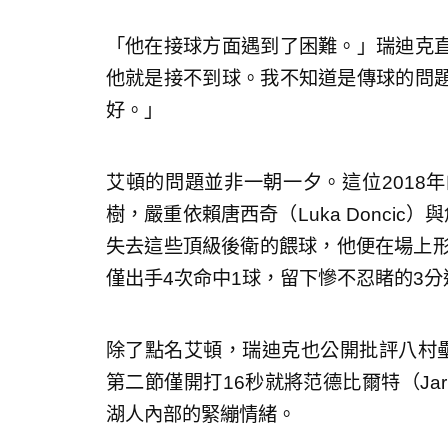
「他在接球方面遇到了困難。」瑞迪克
他就是接不到球。我不知道是傳球的問
好。」
艾頓的問題並非一朝一夕。這位2018
樹，嚴重依賴唐西奇（Luka Doncic）
失去這些頂級後衛的餵球，他便在場上形
僅出手4次命中1球，留下慘不忍睹的3分
除了點名艾頓，瑞迪克也公開批評八村壘（R
第二節僅開打16秒就將范德比爾特（Jarre
湖人內部的緊繃情緒。