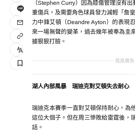
（Stephen Curry）因為膝傷管理
重傷兵，及需要角色球員發力減輕「詹皇」負
力中鋒艾頓（Deandre Ayton）
來一場無聲的變革，過去幾年被奉為圭
據狠狠打臉。
我是廣告
湖人內部風暴 瑞迪克對艾頓失去耐心
瑞迪克本賽季一直對艾頓保持耐心，為
這位大個子。但在周三慘敗給雷霆後，
話。