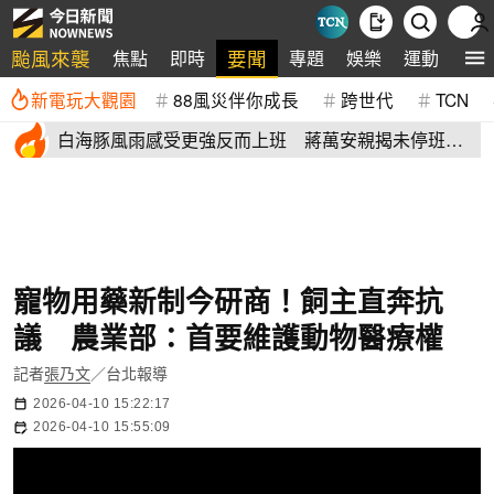
颱風來襲
要聞
焦點
即時
專題
娛樂
運動
全
新電玩大觀園
88風災伴你成長
跨世代
TCN
白海豚風雨感受更強反而上班 蔣萬安親揭未停班課
有這原因
寵物用藥新制今研商！飼主直奔抗
議 農業部：首要維護動物醫療權
記者
張乃文
／台北報導
2026-04-10 15:22:17
2026-04-10 15:55:09