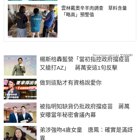
雲林戴奧辛羊肉調查 草料含量
「略高」預警值
Recommended by
楊斯棓轟藍營「當初指控政府擋疫苗
又搶打AZ」 蔣萬安這1句反擊
PR
做到這點才有資格說愛你
被指明知缺貨仍批政府擋疫苗 蔣萬
安曝當年秘密會議內幕
弟涉強吻4歲女童 唐鳳：確實是滿訝
異