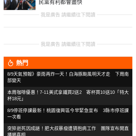
民黨有利都會盡快
我是廣告 請繼續往下閱讀
我是廣告 請繼續往下閱讀
熱門
8/9天氣預報》豪雨再炸一天！白海豚颱風明天才走 下周南
部變天
本周咖啡優惠！7-11美式拿鐵買2送2 寄杯買10送10「特大
杯18元」
8/9停班停課最新！桃園復興區今早緊急宣布 3縣市停班課
一次看
突猝逝死因成謎！肥大叔暴瘦遭猜抱病工作 團隊宣布開直
播揭真相