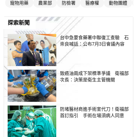
寵物用藥
農業部
防檢署
醫療權
動物團體
探索新聞
台中急要食藥署中聯復工查驗 石
崇良喊話：公布7月3日會議內容
致癌油兩成下架標準爭議 衛福部
次長：決策是衛生主管機關
防堵醫材商進手術室代刀！衛福部
首訂指引 手術在場須病人同意