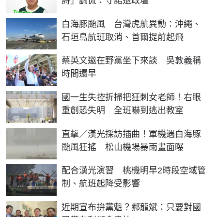
詩」調侃：守諾退政壇
白海豚颱風 台灣虎航異動：沖繩、
石垣島航班取消、首爾提前起飛
蔡英文邀在野黨坐下來談 吳敦義稱
時間還早
國一生失控折掃把狂刺女老師！右眼
重創恐失明 全班嚇到逃出教室
直擊／漢光採訪插曲！軍機遇白海豚
颱風狂搖 松山機場暴雨畫面曝
配合漢光演習 桃機明早2時段空域管
制、航班起降受影響
近期宣布拚黨魁？郝龍斌：只要對國