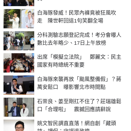
白海豚發威！民眾內褲竟被狂風吹
走 陳世軒回這1句笑翻全場
分科測驗志願登記完成！考分會曝人
數比去年略少、17日上午放榜
出席「模擬立法院」 鄭麗文：民主
國家有時總統不重要
白海豚來襲再放「颱風整備假」？蔣
萬安鬆口 曝影響北市時間點
石崇良、姜至剛扛不住了？莊瑞雄鬆
口「合理啦」 震撼回應請辭說
姚文智民調直直落！網自創「藏頭