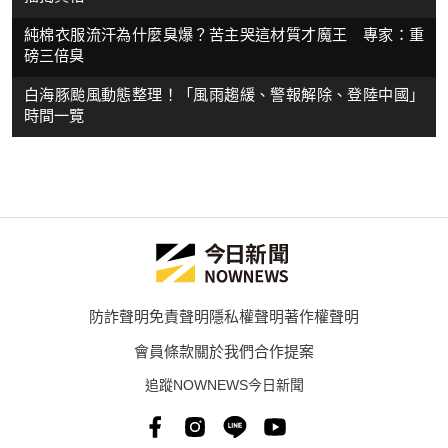
純棉衣服流汗為什麼臭爆？苦主哭這材質才魔王 專家：重
磅三倍臭
白海豚颱風動態整理！「風雨趨緩、警報解除、登陸中國」
時間一覽
防詐聲明
免責聲明
隱私權聲明
著作權聲明
會員條款
關於我們
合作提案
追蹤NOWNEWS今日新聞