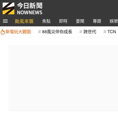
颱風來襲
焦點
即時
要聞
專題
娛樂
新電玩大觀園
88風災伴你成長
跨世代
TCN