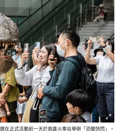
選在正式活動前一天於高雄火車站舉辦「恐龍快閃」，