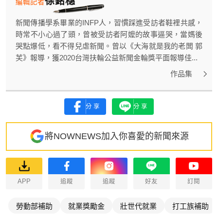
徐銘穗
編輯記者
新聞傳播學系畢業的INFP人，習慣踩進受訪者鞋裡共感，
時常不小心過了頭，曾被受訪者阿嬤的故事逼哭，當媽後
哭點爆低，看不得兒虐新聞。曾以《大海就是我的老闆 郭
芙》報導，獲2020台灣扶輪公益新聞金輪獎平面報導佳...
作品集
分享
分享
將NOWNEWS加入你喜愛的新聞來源
APP
追蹤
追蹤
好友
訂閱
勞動部補助
就業獎勵金
壯世代就業
打工族補助