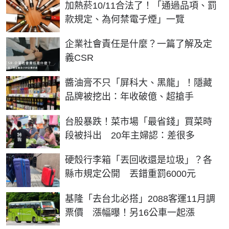
加熱菸10/11合法了！「通過品項、罰
款規定、為何禁電子煙」一覽
企業社會責任是什麼？一篇了解及定
義CSR
醬油膏不只「屏科大、黑龍」！隱藏
品牌被挖出：年收破億、超搶手
台股暴跌！菜市場「最省錢」買菜時
段被抖出 20年主婦認：差很多
硬殼行李箱「丟回收還是垃圾」？各
縣市規定公開 丟錯重罰6000元
基隆「去台北必搭」2088客運11月調
票價 漲幅曝！另16公車一起漲