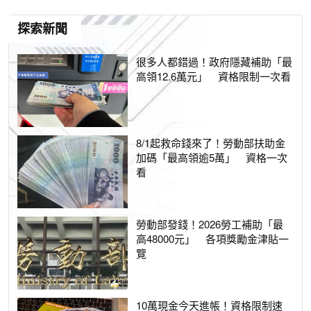
探索新聞
很多人都錯過！政府隱藏補助「最
高領12.6萬元」 資格限制一次看
8/1起救命錢來了！勞動部扶助金
加碼「最高領逾5萬」 資格一次
看
勞動部發錢！2026勞工補助「最
高48000元」 各項獎勵金津貼一
覽
10萬現金今天進帳！資格限制速