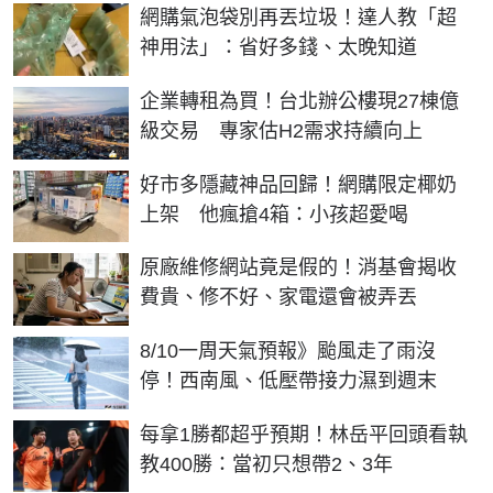
網購氣泡袋別再丟垃圾！達人教「超
神用法」：省好多錢、太晚知道
企業轉租為買！台北辦公樓現27棟億
級交易 專家估H2需求持續向上
好市多隱藏神品回歸！網購限定椰奶
上架 他瘋搶4箱：小孩超愛喝
原廠維修網站竟是假的！消基會揭收
費貴、修不好、家電還會被弄丟
8/10一周天氣預報》颱風走了雨沒
停！西南風、低壓帶接力濕到週末
每拿1勝都超乎預期！林岳平回頭看執
教400勝：當初只想帶2、3年