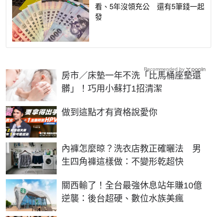
看、5年沒領充公 還有5筆錢一起
發
Recommended by
房市／床墊一年不洗「比馬桶座墊還
髒」！巧用小蘇打1招清潔
PR
做到這點才有資格說愛你
內褲怎麼晾？洗衣店教正確曬法 男
生四角褲這樣做：不變形乾超快
關西輸了！全台最強休息站年賺10億
逆襲：後台超硬、數位水族美瘋