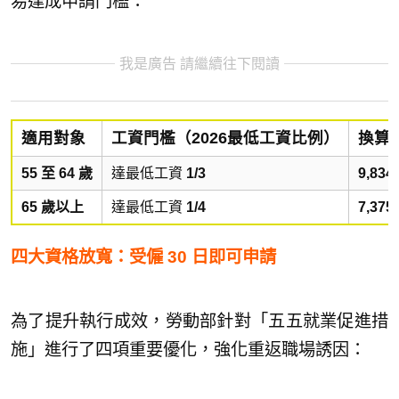
易達成申請門檻：
我是廣告 請繼續往下閱讀
適用對象
工資門檻（2026最低工資比例）
換算
55 至 64 歲
達最低工資
1/3
9,834
65 歲以上
達最低工資
1/4
7,375
四大資格放寬：受僱 30 日即可申請
為了提升執行成效，勞動部針對「五五就業促進措
施」進行了四項重要優化，強化重返職場誘因：