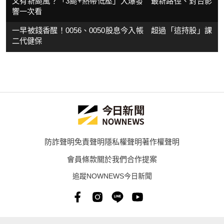
又有新颱風？「3颱+熱帶低壓」大爆發 最新路徑、對台影
響一次看
一早被錢香醒！0056、0050股息今入帳 超過「這持股」課
二代健保
防詐聲明
免責聲明
隱私權聲明
著作權聲明
會員條款
關於我們
合作提案
追蹤NOWNEWS今日新聞