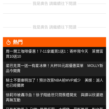
我是廣告 請繼續往下閱讀
我是廣告 請繼續往下閱讀
熱門
周一開工咖啡優惠！7-11拿鐵買1送1：寄杯限今天 萊爾富
買10送10
星巴克買一送一有星冰樂！大杯55元起優惠菜單 MOLLY新
品今開賣
騎士不要庫明加了！預計改簽NBA前MVP威少 美媒：湖人
也已經攤牌
徐莉玲被轟冷血！徐子翔過世只問喪禮開支 與譚以欣婆媳
再無互動