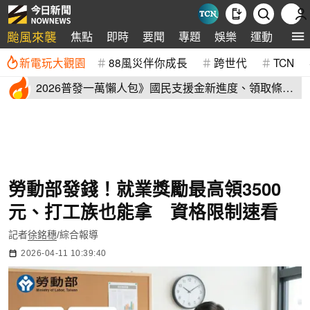
颱風來襲
焦點
即時
要聞
專題
娛樂
運動
全球
新電玩大觀園
88風災伴你成長
跨世代
TCN
2026普發一萬懶人包》國民支援金新進度、領取條
件、地方加碼速看
勞動部發錢！就業獎勵最高領3500
元、打工族也能拿 資格限制速看
記者
徐銘穗
/綜合報導
2026-04-11 10:39:40