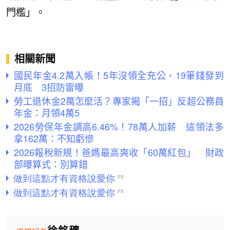
門檻」。
相關新聞
國民年金4.2萬入帳！5年沒領全充公、19筆錢發到
月底 3招防雷曝
勞工退休金2萬怎麼活？專家揭「一招」反超公務員
年金：月領4萬5
2026勞保年金調高6.46%！78萬人加薪 這領法多
拿162萬：不知虧慘
2026報稅新規！爸媽最高爽收「60萬紅包」 財政
部曝算式：別算錯