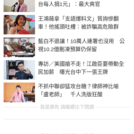
台每人捐1元」：最大爽官
王鴻薇拿「支語爆料文」質詢慘翻
車！他搖頭吐槽：被詐騙高危險群
藍白不退讓！10萬人連署也沒用 公
視10.2億刪凍預算仍保留
專訪／美國搶不走！江啟臣要帶動全
民加薪 曝光台中下一張王牌
不抓中聯卻猛攻台糖？律師神比喻
「盧老師」 千人洗版狂酸
我是廣告 請繼續往下閱讀