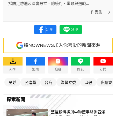
採訪足跡遍及國會殿堂、總統府、黨政與選戰...
作品集
分享
分享
將NOWNEWS加入你喜愛的新聞來源
APP
追蹤
追蹤
好友
訂閱
吴崢
民進黨
台商
綠營立委
邱毅
夜總會
探索新聞
藍控賴清德與中聯董事關係匪淺