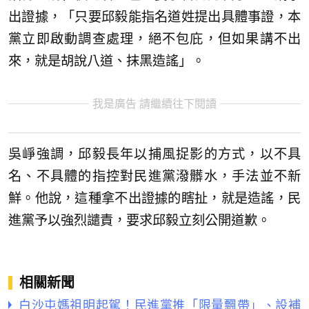
出證據，「只要邱毅能指名道姓提出具體事證，本
黨立即啟動調查處理，絕不包庇，但如果講不出
來，就是胡說八道、抹黑造謠」。
我是廣告 請繼續往下閱讀
吳崢強調，邱毅長年以捕風捉影的方式，以不具
名、不具體的指控對民進黨潑髒水，手法並不新
鮮。他說，這種拿不出證據的瞎扯，就是造謠，民
進黨予以強烈譴責，要求邱毅立刻公開道歉。
相關新聞
白沙屯媽祖明起駕！民進黨推「限量飄帶」、設補