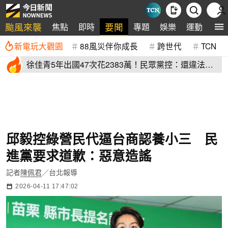
颱風來襲
要聞
焦點
即時
專題
娛樂
運動
全
新電玩大觀園
88風災伴你成長
跨世代
TCN
徐佳青5年出國47次花2383萬！民眾黨控：還違法帶
兒登東沙島
邱毅控綠營民代逼台商認養小三 民
進黨要求道歉：惡意造謠
記者
陳佩君
／台北報導
2026-04-11 17:47:02