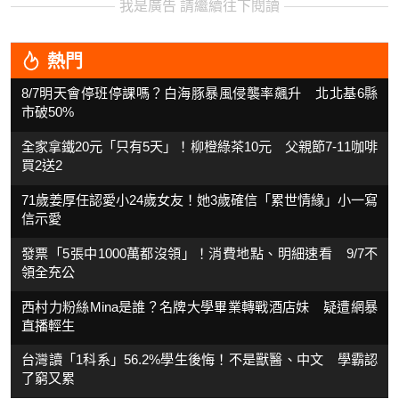
我是廣告 請繼續往下閱讀
熱門
8/7明天會停班停課嗎？白海豚暴風侵襲率飆升 北北基6縣
市破50%
全家拿鐵20元「只有5天」！柳橙綠茶10元 父親節7-11咖啡
買2送2
71歲姜厚任認愛小24歲女友！她3歲確信「累世情緣」小一寫
信示愛
發票「5張中1000萬都沒領」！消費地點、明細速看 9/7不
領全充公
西村力粉絲Mina是誰？名牌大學畢業轉戰酒店妹 疑遭網暴
直播輕生
台灣讀「1科系」56.2%學生後悔！不是獸醫、中文 學霸認
了窮又累