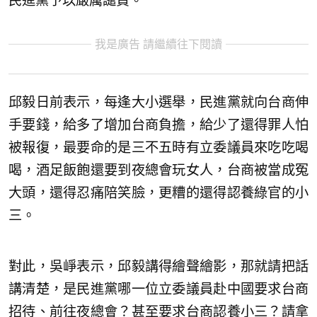
民進黨予以嚴厲譴責。
我是廣告 請繼續往下閱讀
邱毅日前表示，每逢大小選舉，民進黨就向台商伸
手要錢，給多了增加台商負擔，給少了還得罪人怕
被報復，最要命的是三不五時有立委議員來吃吃喝
喝，酒足飯飽還要到夜總會玩女人，台商被當成冤
大頭，還得忍痛陪笑臉，更糟的還得認養綠官的小
三。
對此，吳崢表示，邱毅講得繪聲繪影，那就請把話
講清楚，是民進黨哪一位立委議員赴中國要求台商
招待、前往夜總會？甚至要求台商認養小三？請拿