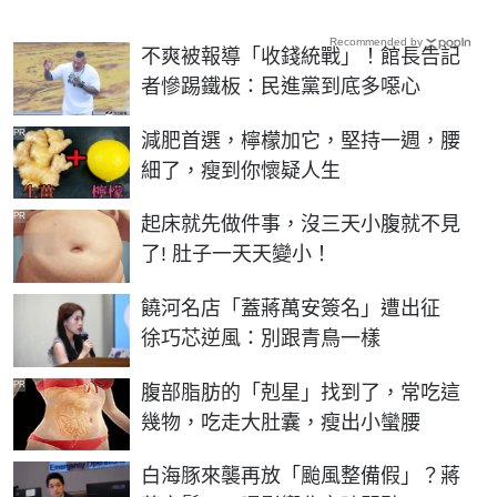
Recommended by
不爽被報導「收錢統戰」！館長告記
者慘踢鐵板：民進黨到底多噁心
PR
減肥首選，檸檬加它，堅持一週，腰
細了，瘦到你懷疑人生
PR
起床就先做件事，沒三天小腹就不見
了! 肚子一天天變小！
饒河名店「蓋蔣萬安簽名」遭出征
徐巧芯逆風：別跟青鳥一樣
PR
腹部脂肪的「剋星」找到了，常吃這
幾物，吃走大肚囊，瘦出小蠻腰
白海豚來襲再放「颱風整備假」？蔣