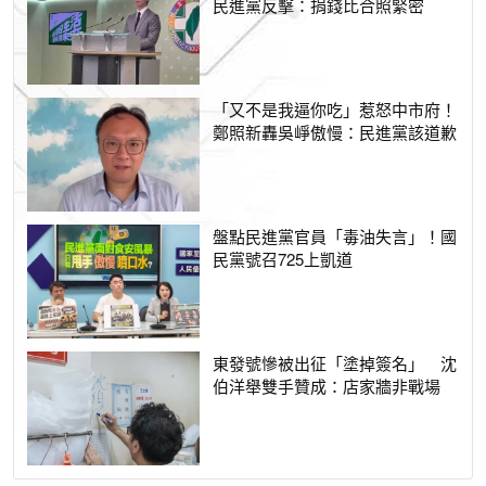
民進黨反擊：捐錢比合照緊密
「又不是我逼你吃」惹怒中市府！
鄭照新轟吳崢傲慢：民進黨該道歉
盤點民進黨官員「毒油失言」！國
民黨號召725上凱道
東發號慘被出征「塗掉簽名」 沈
伯洋舉雙手贊成：店家牆非戰場