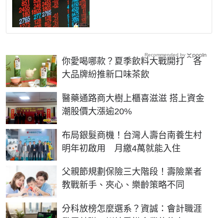
Recommended by
你愛喝哪款？夏季飲料大戰開打 各
大品牌紛推新口味茶飲
醫藥通路商大樹上櫃喜滋滋 搭上資金
潮股價大漲逾20%
布局銀髮商機！台灣人壽台南養生村
明年初啟用 月繳4萬就能入住
父親節規劃保險三大階段！壽險業者
教戰新手、夾心、樂齡策略不同
分科放榜怎麼選系？資誠：會計職涯