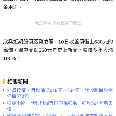
金用途。
我是廣告 請繼續往下閱讀
欣興近期股價漲勢凌厲，10日收盤價衝上638元的
高價，盤中高點660元是史上新高，股價今年大漲
190%。
相關新聞
外資按讚、目標價從618元→734元 欣興股價攻漲
停價570元
猛虎出閘！欣興出關首日表現強勁 強攻594元新天
價
欣興2025年EPS 4.38元 法人看好今年倍數成長至