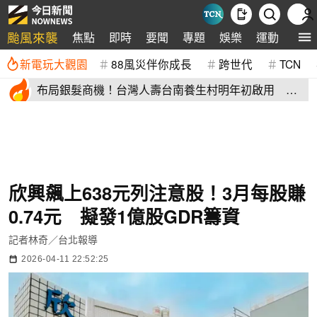
颱風來襲
焦點
即時
要聞
專題
娛樂
運動
全球
新電玩大觀園
88風災伴你成長
跨世代
TCN
布局銀髮商機！台灣人壽台南養生村明年初啟用 月
繳4萬就能入住
欣興飆上638元列注意股！3月每股賺
0.74元 擬發1億股GDR籌資
記者林奇／台北報導
2026-04-11 22:52:25