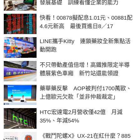
發展基礎 訓練看懂企業的能力
快看！00878擬配息1.01元、00881配
4.6元新高 最後買進日8／17
LINE攜手Kitty 連鎖藥妝全新集點活
動開跑
不只帶動產值倍增！高鐵推限定半導
體展紫色車廂 新竹站還能領證
藥華藥反擊 AOP被判付1700萬歐、
上億歐元欠款「並非仲裁裁定」
HTC宏達電2月營收僅42億 月減
35%、年減54%
《戰鬥陀螺X》UX-21在紅什麼？885