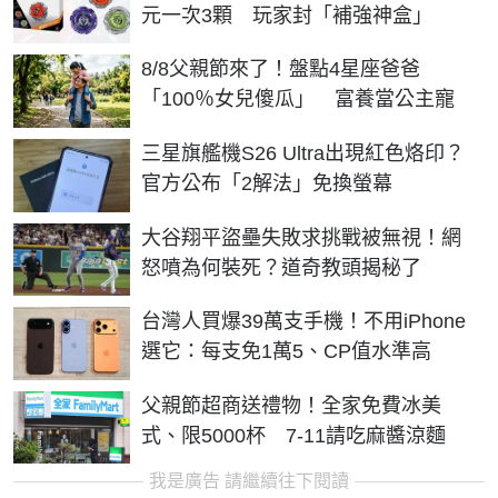
元一次3顆 玩家封「補強神盒」
8/8父親節來了！盤點4星座爸爸
「100％女兒傻瓜」 富養當公主寵
三星旗艦機S26 Ultra出現紅色烙印？
官方公布「2解法」免換螢幕
大谷翔平盜壘失敗求挑戰被無視！網
怒噴為何裝死？道奇教頭揭秘了
台灣人買爆39萬支手機！不用iPhone
選它：每支免1萬5、CP值水準高
父親節超商送禮物！全家免費冰美
式、限5000杯 7-11請吃麻醬涼麵
我是廣告 請繼續往下閱讀