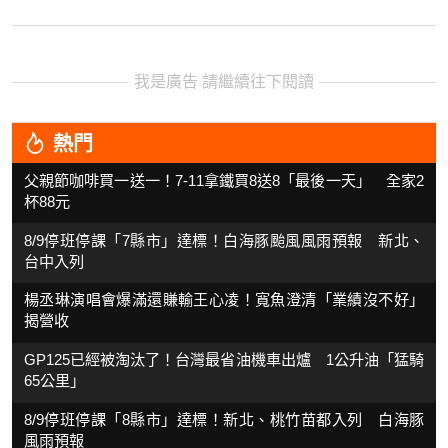
我是廣告 請繼續往下閱讀
熱門
父親節咖啡買一送一！7-11拿鐵買8送8「最後一天」 全家2
杯88元
8/9停班停課「7縣市」達標！白海豚颱風風雨預報 新北、
台中入列
楊丞琳演唱會爆滿還賺輸王心凌！寬魚澄清「業績沒不好」
揭營收
GP125已經被淘汰了！台灣最省油機車出爐 1公升油「猛騎
65公里」
8/9停班停課「8縣市」達標！新北、桃竹苗都入列 白海豚
風雨預報