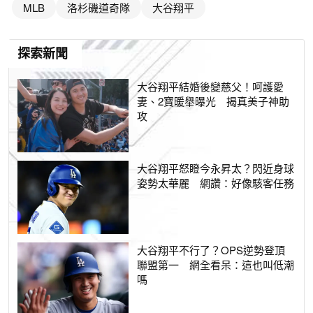
MLB
洛杉磯道奇隊
大谷翔平
探索新聞
大谷翔平結婚後變慈父！呵護愛
妻、2寶暖舉曝光 揭真美子神助
攻
大谷翔平怒瞪今永昇太？閃近身球
姿勢太華麗 網讚：好像駭客任務
大谷翔平不行了？OPS逆勢登頂
聯盟第一 網全看呆：這也叫低潮
嗎