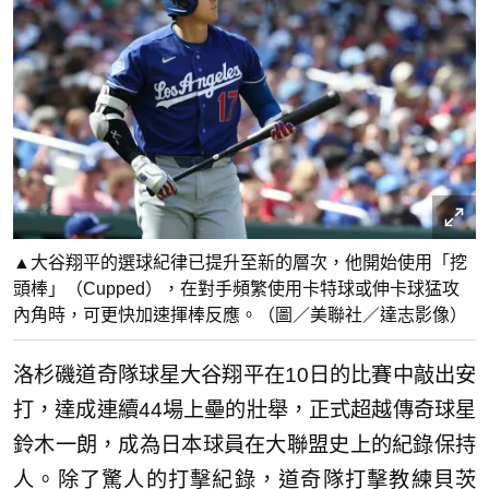
▲大谷翔平的選球紀律已提升至新的層次，他開始使用「挖
頭棒」（Cupped），在對手頻繁使用卡特球或伸卡球猛攻
內角時，可更快加速揮棒反應。（圖／美聯社／達志影像）
洛杉磯道奇隊球星大谷翔平在10日的比賽中敲出安
打，達成連續44場上壘的壯舉，正式超越傳奇球星
鈴木一朗，成為日本球員在大聯盟史上的紀錄保持
人。除了驚人的打擊紀錄，道奇隊打擊教練貝茨