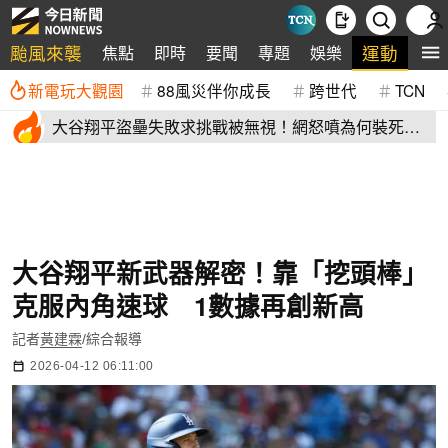
颱風來襲
運動
焦點
即時
要聞
專題
娛樂
全
新電玩大觀園
88風災伴你成長
跨世代
TCN
大谷翔平盜壘失敗求挑戰被無視！網怒噴為何裝死？
道奇教頭揭秘了
大谷翔平新武器解密！靠「挖頭棒」
克服內角速球 1數據再創新高
記者
黃建霖
/綜合報導
2026-04-12 06:11:00