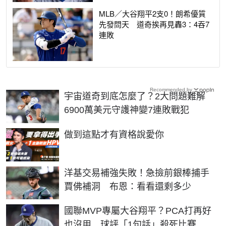
MLB／大谷翔平2支0！朗希優質
先發問天 道奇挨再見轟3：4吞7
連敗
Recommended by
宇宙道奇到底怎麼了？2大問題難解
6900萬美元守護神變7連敗戰犯
PR
做到這點才有資格說愛你
洋基交易補強失敗！急撿前銀棒捕手
賈佛補洞 布恩：看看還剩多少
國聯MVP專屬大谷翔平？PCA打再好
也沒用 球評「1句話」殺死比賽