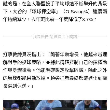
豔的是，在全大聯盟投手平均球速不斷攀升的背景
下，大谷的「壞球揮空率」（O-Swing%）連續兩
年持續減少，去年更比前一年度降低了3.7%。
我是廣告 請繼續往下閱讀
打擊教練貝茨指出：「隨著年齡增長，他越來越理
解對手的投球策略，並據此精確控制自己的揮棒動
作與身體律動。他能明確鎖定攻擊區域，除此之外
的壞球都能果斷放掉。頂尖打者最終都能進化到擅
長選到保送。」