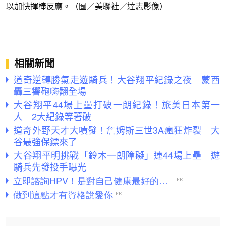
以加快揮棒反應。（圖／美聯社／達志影像）
相關新聞
道奇逆轉勝氣走遊騎兵！大谷翔平紀錄之夜 蒙西
轟三響砲嗨翻全場
大谷翔平44場上壘打破一朗紀錄！旅美日本第一
人 2大紀錄等著破
道奇外野天才大噴發！詹姆斯三世3A瘋狂炸裂 大
谷最強保鏢來了
大谷翔平明挑戰「鈴木一朗障礙」連44場上壘 遊
騎兵先發投手曝光