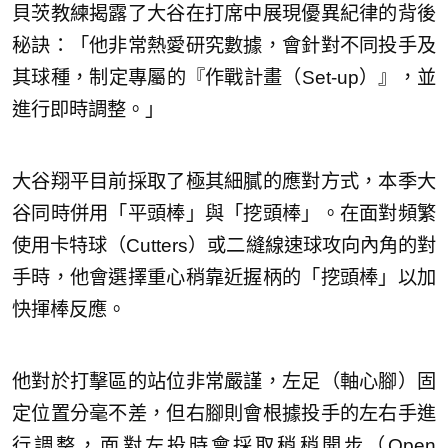
貝茨教練揭露了大谷在打席中展現優異紀律的背後
秘訣：「他非常熱愛研究數據，會針對不同投手及
其球種，制定專屬的『作戰計畫（Set-up）』，並
進行即時調整。」
大谷翔平目前採取了極其細膩的應對方式，本季大
谷同時併用「平頭棒」與「挖頭棒」。在面對頻繁
使用卡特球（Cutters）或二縫線速球攻向內角的對
手時，他會選擇重心稍靠近握柄的「挖頭棒」以加
快揮棒反應。
他對於打擊區的站位非常嚴謹，左足（軸心腳）固
定位置分毫不差，但右腳則會根據投手的左右手進
行調整，面對左投時會採取稍稍開步（Open