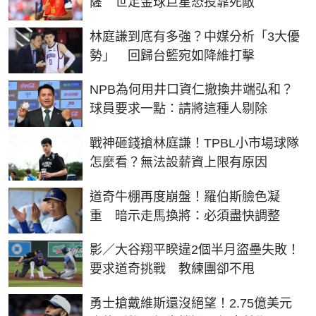
薩 世足金球巨星恐投靠死敵
林庭謙到底有多強？中媒分析「3大優
勢」 回歸台籃宛如降維打擊
NPB為何用井口資仁撤換井端弘和？
球員要求一點：請將這種人剔除
戰神砸錢搶林庭謙！TPBL小市場球隊
怎麼看？無法設薪資上限有原因
道奇牛棚再度崩盤！羅伯斯臉色凝
重 暗示走馬換將：必須盡快調整
影／大谷翔平睽違2個半月盜壘失敗！
要求道奇挑戰 教練團卻不甩
勇士搶戴維斯還沒絕望！2.75億美元