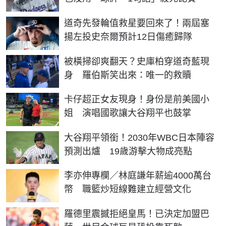
道奇先發輪值救星要回來了！兩屆塞
揚左投史奈爾預計12日傷癒歸隊
被橫掃卻爽翻天？史庫柏穿道奇藍現
身 羅伯斯笑出來：唯一的救贖
卡仔超正女友現身！身份是前美國小
姐 演唱國歌讓大谷翔平也鼓掌
大谷翔平領銜！2030年WBC日本陣容
預測出爐 19歲游擊大物成亮點
李亦伸專欄／林庭謙年薪逾4000萬台
幣 職籃炒短線難建立經營文化
羅德里震撼拒絕皇馬！已決定加盟巴