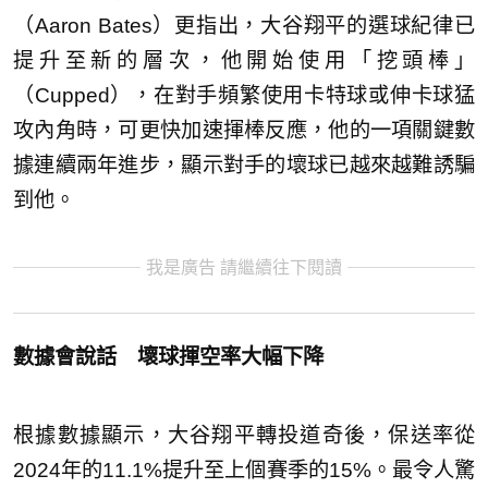
（Aaron Bates）更指出，大谷翔平的選球紀律已
提升至新的層次，他開始使用「挖頭棒」
（Cupped），在對手頻繁使用卡特球或伸卡球猛
攻內角時，可更快加速揮棒反應，他的一項關鍵數
據連續兩年進步，顯示對手的壞球已越來越難誘騙
到他。
我是廣告 請繼續往下閱讀
數據會說話 壞球揮空率大幅下降
根據數據顯示，大谷翔平轉投道奇後，保送率從
2024年的11.1%提升至上個賽季的15%。最令人驚