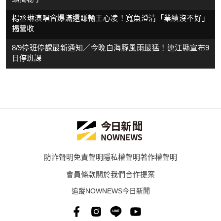
楊丞琳演唱會爆滿還賺輸王心凌！寬魚澄清「業績沒不好」
揭營收
8/9停班停課最新通知／今晚白海豚風雨最猛！連江縣宣布9
日停班課
防詐聲明
免責聲明
隱私權聲明
著作權聲明
會員條款
關於我們
合作提案
追蹤NOWNEWS今日新聞