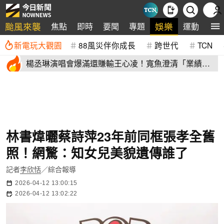
颱風來襲
娛樂
焦點
即時
要聞
專題
運動
全
新電玩大觀園
88風災伴你成長
跨世代
TCN
楊丞琳演唱會爆滿還賺輸王心凌！寬魚澄清「業績沒
不好」揭營收
林書煒曬蔡詩萍23年前同框張孝全舊
照！網驚：知女兒美貌遺傳誰了
記者
李欣恬
／綜合報導
2026-04-12 13:00:15
2026-04-12 13:02:22