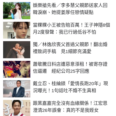
娛樂搶先看／李多慧父親節送家人回
韓淚崩、她提姜厚任戀情疑點
當粿粿小王被告賠百萬！王子神隱8個
月2度發聲：我已行過低谷不怕
獨／林逸欣喪父首過父親節！翻出婚
禮致詞手稿 見1細節充滿愛
蕭敬騰日料店遭惡意漲租！被寄存證
信逼遷 經紀公司25字回應
戴立忍、桂綸鎂「愛情長跑20年」現
況曝光！1句話吐不婚不生真相
跟黑嘉嘉完全沒有血緣關係！江宏恩
澄清26年誤會：真的不是我姪女