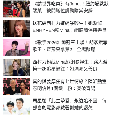
《請世界吃桌》有Janet！紐約場默默
端菜 被問職位調動隋棠安靜
送花給西村力遭網暴輕生！她淚悼
ENHYPEN粉Mina：網路請保持善良
《歌手2026》總冠軍出爐！胡彥斌奪
歌王、齊豫只拿第2 全場酸爆
西村力粉絲Mina遭網暴輕生！路人淚
憶一起追星過往：她漂亮又善良
真的與姜厚任有七世情緣？陳沂點童
芯明信片1關鍵 粉：突破盲腸
周星馳「此生摯愛」永遠追不回 每
部喜劇電影都藏著對她的虧欠