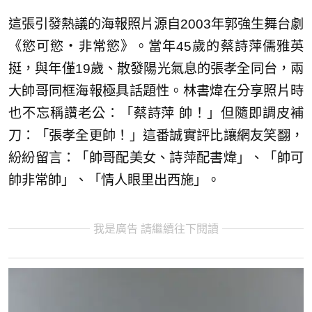
這張引發熱議的海報照片源自2003年郭強生舞台劇
《慾可慾・非常慾》。當年45歲的蔡詩萍儒雅英
挺，與年僅19歲、散發陽光氣息的張孝全同台，兩
大帥哥同框海報極具話題性。林書煒在分享照片時
也不忘稱讚老公：「蔡詩萍 帥！」但隨即調皮補
刀：「張孝全更帥！」這番誠實評比讓網友笑翻，
紛紛留言：「帥哥配美女、詩萍配書煒」、「帥可
帥非常帥」、「情人眼里出西施」。
我是廣告 請繼續往下閱讀