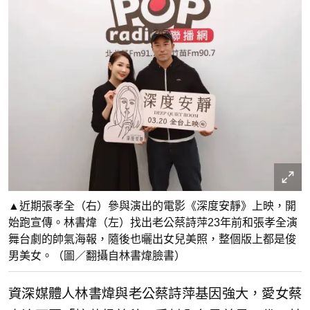
▲近期張孝全（右）參與演出的電影《深度安靜》上映，開
始跑宣傳。林書煒（左）找出老公蔡詩萍23年前和張孝全演
舞台劇的帥氣海報，隨後也曬出女兒美照，整個版上都是俊
男美女。（圖／翻攝自林書煒臉書）
資深媒體人林書煒與老公蔡詩萍基因強大，愛女蔡