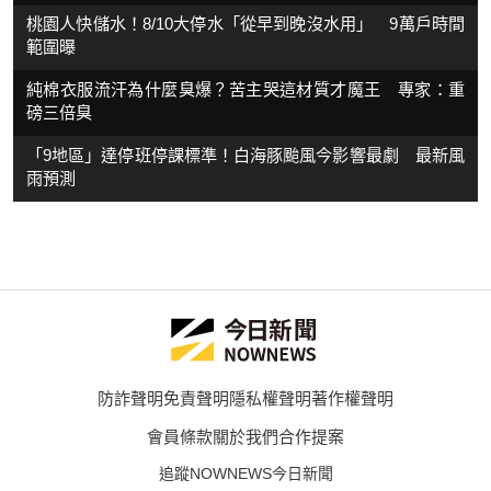
桃園人快儲水！8/10大停水「從早到晚沒水用」 9萬戶時間
範圍曝
純棉衣服流汗為什麼臭爆？苦主哭這材質才魔王 專家：重
磅三倍臭
「9地區」達停班停課標準！白海豚颱風今影響最劇 最新風
雨預測
防詐聲明
免責聲明
隱私權聲明
著作權聲明
會員條款
關於我們
合作提案
追蹤NOWNEWS今日新聞