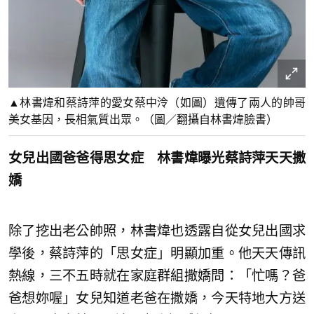
▲林書煒和蔡詩萍的愛女蔡中泠（如圖）遺傳了兩人的帥哥
美女基因，長相氣質出眾。（圖／翻攝自林書煒臉書）
女兒出國爸爸得思女症 林書煒曝光蔡詩萍天天撒
嬌
除了挖出老公帥照，林書煒也透露自從女兒出國求
學後，蔡詩萍的「思女症」明顯加重。他天天傳訊
熱線，三不五時就在家庭群組撒嬌問：「忙嗎？爸
爸想妳喔」女兒知道老爸在撒嬌，今天特地大方送