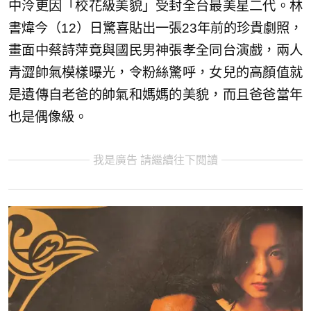
中泠更因「校花級美貌」受封全台最美星二代。林
書煒今（12）日驚喜貼出一張23年前的珍貴劇照，
畫面中蔡詩萍竟與國民男神張孝全同台演戲，兩人
青澀帥氣模樣曝光，令粉絲驚呼，女兒的高顏值就
是遺傳自老爸的帥氣和媽媽的美貌，而且爸爸當年
也是偶像級。
我是廣告 請繼續往下閱讀