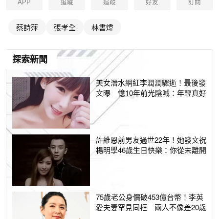
APP
追蹤
追蹤
好友
訂閱
蔡詩萍
張孝全
林書煒
探索新聞
美女潛水網紅李潤潤驟逝！最後發
文曝 憶10年前光陰喊：年輕真好
許維恩前男友過世22年！她發文祝
楊明學46歲生日快樂：你從未離開
75歲老公身價破453億台幣！李英
愛夫妻罕見同框 兩人不像差20歲