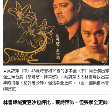
▲蔡詩萍（中）45歲時曾和19歲的張孝全（下）同台演出郭
強生舞台劇《慾可慾・非常慾》，蔡詩萍太太林書煒找出當
年的海報，點評老公帥，但張孝全更帥。（圖／翻攝自林書
煒臉書）
林書煒誠實豆沙包評比：蔡詩萍帥、但張孝全更帥