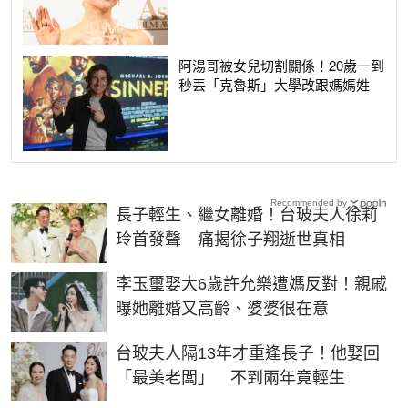
阿湯哥被女兒切割關係！20歲一到
秒丟「克魯斯」大學改跟媽媽姓
Recommended by
長子輕生、繼女離婚！台玻夫人徐莉
玲首發聲 痛揭徐子翔逝世真相
李玉璽娶大6歲許允樂遭媽反對！親戚
曝她離婚又高齡、婆婆很在意
台玻夫人隔13年才重逢長子！他娶回
「最美老闆」 不到兩年竟輕生