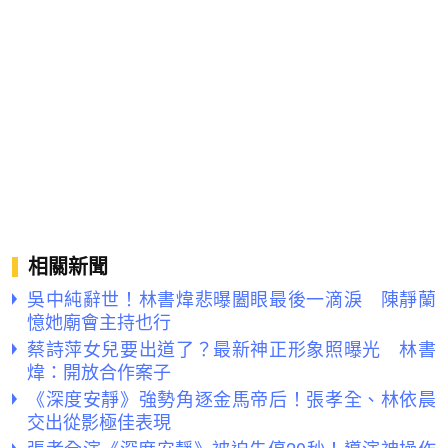
相關新聞
吳中純辭世！林書煒悲曝闔眼最後一滴淚 陳靜蘭
憶她廟會主持也行
蔡詩萍女兒要出道了？最新神正形象照曝光 林書
煒：開放合作案子
《深度安靜》強勢角逐金馬帝后！張孝全、林依晨
交出從影極佳表現
張孝全演《深度安靜》被迫先停20秒！導演神操作