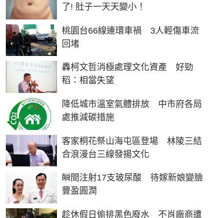
了! 肚子一天天變小！
桃園台66線連環車禍 3人輕傷車流
回堵
轟柯文哲消極處理文化資產 好勁
稻：相當失望
降低城市溫室氣體排放 中市府各局
處推減碳措施
客家桐花祭山海屯區登場 林陵三結
合浪漫台三線發揚文化
瞬間注射17支玻尿酸 待嫁新娘變臉
豐盈圓潤
趁休假日偷排黑色廢水 不肖廠商遭