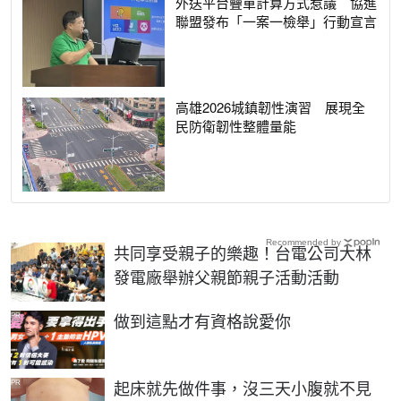
外送平台疊單計算方式惹議 協進
聯盟發布「一案一檢舉」行動宣言
高雄2026城鎮韌性演習 展現全
民防衛韌性整體量能
Recommended by
共同享受親子的樂趣！台電公司大林
發電廠舉辦父親節親子活動活動
PR
做到這點才有資格說愛你
PR
起床就先做件事，沒三天小腹就不見