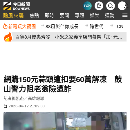
颱風來襲
焦點
即時
要聞
專題
娛樂
運動
全球
新電玩大觀園
88風災伴你成長
跨世代
TCN
百貨8月優惠齊發 小米之家義享店開幕祭「加1元多1
件」三重優惠
網購150元蒜頭遭扣要60萬解凍 鼓
山警力阻老翁險遭詐
記者
郭凱杰
／高雄報導
2026-04-12 21:09:00