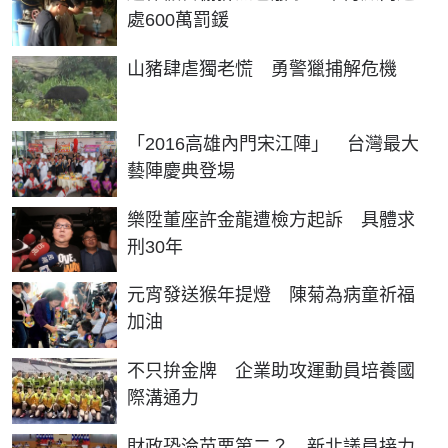
處600萬罰鍰
山豬肆虐獨老慌 勇警獵捕解危機
「2016高雄內門宋江陣」 台灣最大
藝陣慶典登場
樂陞董座許金龍遭檢方起訴 具體求
刑30年
元宵發送猴年提燈 陳菊為病童祈福
加油
不只拚金牌 企業助攻運動員培養國
際溝通力
財政恐淪苗栗第二？ 新北議員接力