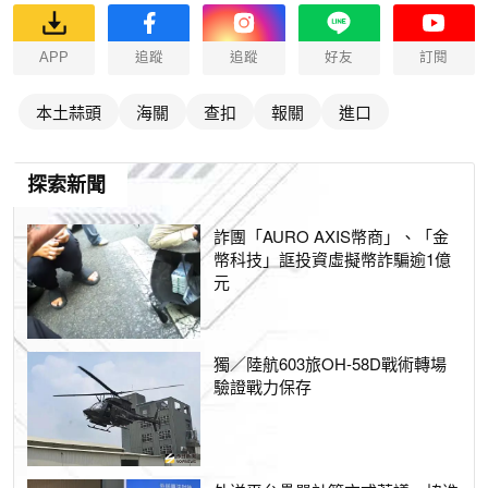
APP
追蹤
追蹤
好友
訂閱
本土蒜頭
海關
查扣
報關
進口
探索新聞
詐團「AURO AXIS幣商」、「金
幣科技」誆投資虛擬幣詐騙逾1億
元
獨／陸航603旅OH-58D戰術轉場
驗證戰力保存