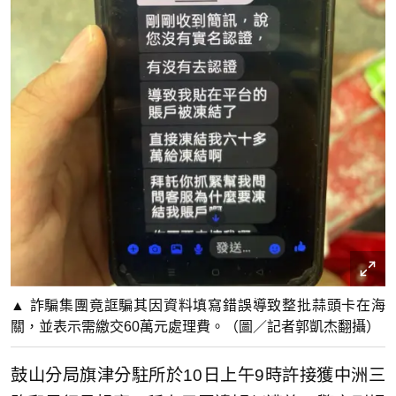
▲ 詐騙集團竟誆騙其因資料填寫錯誤導致整批蒜頭卡在海
關，並表示需繳交60萬元處理費。（圖／記者郭凱杰翻攝）
鼓山分局旗津分駐所於10日上午9時許接獲中洲三