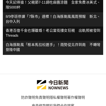
今天記得搶！父親節7-11請吃麻醬涼麵 全家免費冰美式、
限5000杯
8/9停班停課「7縣市」達標！白海豚颱風風雨預報 新北、
台中入列
香港百億千金也爆離婚！老公當街摟女狂親 出軌照被發到
Threads
白海豚颱風「根本馬拉松選手」！雨勢從北炸到南 不轉彎
登陸中國
防詐聲明
免責聲明
隱私權聲明
著作權聲明
會員條款
關於我們
合作提案