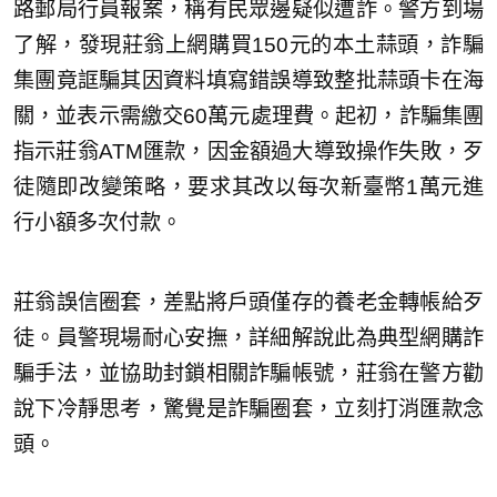
路郵局行員報案，稱有民眾邊疑似遭詐。警方到場
了解，發現莊翁上網購買150元的本土蒜頭，詐騙
集團竟誆騙其因資料填寫錯誤導致整批蒜頭卡在海
關，並表示需繳交60萬元處理費。起初，詐騙集團
指示莊翁ATM匯款，因金額過大導致操作失敗，歹
徒隨即改變策略，要求其改以每次新臺幣1萬元進
行小額多次付款。
莊翁誤信圈套，差點將戶頭僅存的養老金轉帳給歹
徒。員警現場耐心安撫，詳細解說此為典型網購詐
騙手法，並協助封鎖相關詐騙帳號，莊翁在警方勸
說下冷靜思考，驚覺是詐騙圈套，立刻打消匯款念
頭。