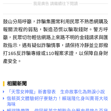
我是廣告 請繼續往下閱讀
鼓山分局呼籲，詐騙集團常利用民眾不熟悉網購及
報關流程的弱點，製造恐慌以騙取錢財。警方呼
籲，民眾切勿輕信網路上來路不明的金錢請求與匯
款指示，遇有疑似詐騙情事，請保持冷靜並立即撥
打165反詐騙專線或110報案求證，以保障自身財
產安全。
相關新聞
「天雪女神龍」新書發表 生命故事化為熱淚小說
偕蔡英文體驗蚵仔寮魅力！賴瑞隆化身叫賣哥大啖
海味
賴瑞隆帶路 偕同蔡英文朝聖全台歷史最悠久百貨