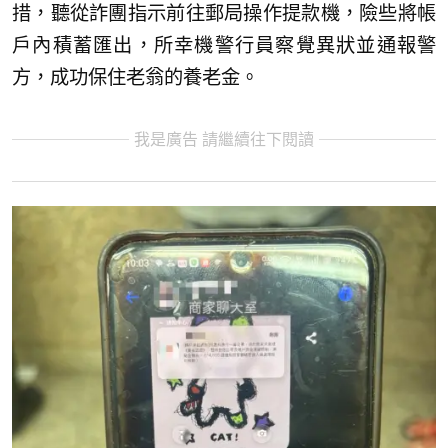
措，聽從詐團指示前往郵局操作提款機，險些將帳
戶內積蓄匯出，所幸機警行員察覺異狀並通報警
方，成功保住老翁的養老金。
我是廣告 請繼續往下閱讀