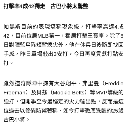
打擊率4成42獨走 古巴小將太驚艷
帕黑斯目前的表現堪稱現象級，打擊率高達4成
42，目前位居MLB第一，獨居打擊王寶座。除了8
日對陣藍鳥隊短暫熄火外，他在休兵日後隨即找回
手感，昨日單場敲出3安打，今日再度貢獻打點安
打。
雖然道奇隊陣中擁有大谷翔平、弗里曼（Freddie
Freeman）及貝茲（Mookie Betts）等MVP等級的
強打，但開季至今最穩定的火力輸出點，反而是這
位過去以優異防禦著稱、如今打擊徹底覺醒的25歲
古巴小將。