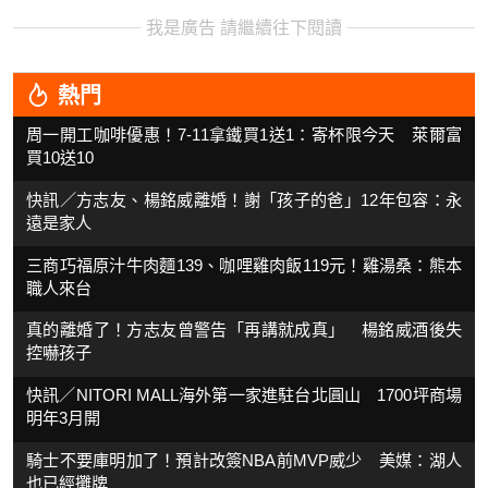
我是廣告 請繼續往下閱讀
熱門
周一開工咖啡優惠！7-11拿鐵買1送1：寄杯限今天 萊爾富
買10送10
快訊／方志友、楊銘威離婚！謝「孩子的爸」12年包容：永
遠是家人
三商巧福原汁牛肉麵139、咖哩雞肉飯119元！雞湯桑：熊本
職人來台
真的離婚了！方志友曾警告「再講就成真」 楊銘威酒後失
控嚇孩子
快訊／NITORI MALL海外第一家進駐台北圓山 1700坪商場
明年3月開
騎士不要庫明加了！預計改簽NBA前MVP威少 美媒：湖人
也已經攤牌