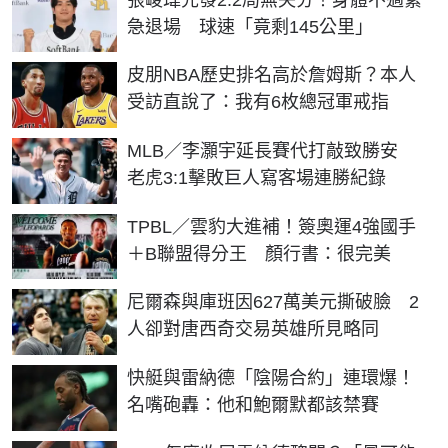
急退場 球速「竟剩145公里」
皮朋NBA歷史排名高於詹姆斯？本人
受訪直說了：我有6枚總冠軍戒指
MLB／李灝宇延長賽代打敲致勝安
老虎3:1擊敗巨人寫客場連勝紀錄
TPBL／雲豹大進補！簽奧運4強國手
＋B聯盟得分王 顏行書：很完美
尼爾森與庫班因627萬美元撕破臉 2
人卻對唐西奇交易英雄所見略同
快艇與雷納德「陰陽合約」連環爆！
名嘴砲轟：他和鮑爾默都該禁賽