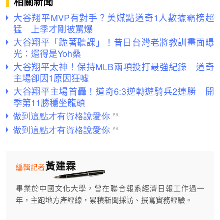
相關新聞
大谷翔平MVP有對手？美媒點道奇1人數據霸榜超
猛 上季才剛被罵爆
大谷翔平「跪著聽課」！昔日台灣老將教訓畫面曝
光：還得是Yoh桑
大谷翔平太神！保持MLB兩項投打最強紀錄 道奇
主場卻因1原因狂噓
大谷翔平主場首轟！道奇6:3逆轉遊騎兵2連勝 開
季第11勝穩坐龍頭
黃建霖
編輯記者
畢業於中國文化大學，曾在聯合報系經濟日報工作過一
年，主跑地方產經線，累積新聞採訪、撰寫實務經驗。