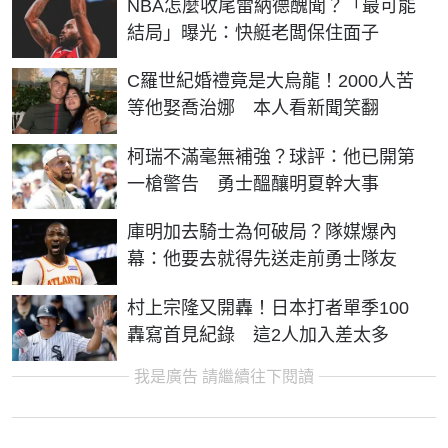
NBA怎麼收尾雷納德醜聞？「最可能
結局」曝光：快艇老闆保住面子
C羅世紀婚禮竟是大烏龍！2000人苦
等他娶喬治娜 本人看新聞笑翻
柯瑞不滿毫無補強？球評：他已開第
一槍警告 勇士醞釀明夏幹大事
庫明加去騎士為何破局？隊媒爆內
幕：他要去就得先送走前勇士隊友
村上宗隆又開轟！日本打者單季100
轟寫首見紀錄 這2人加入差太多
我是廣告 請繼續往下閱讀