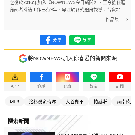
之後於2016年加入《NOWNEWS今日新聞》，至今擔任體
育記者採訪工作已有9年，專注於各式體育報導，曾實地...
作品集
分享
分享
將NOWNEWS加入你喜愛的新聞來源
APP
追蹤
追蹤
好友
訂閱
MLB
洛杉磯道奇隊
大谷翔平
帕赫斯
赫南德茲
探索新聞