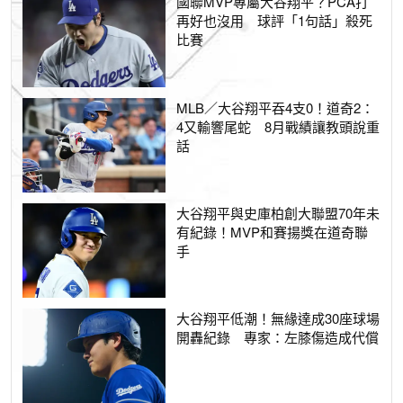
國聯MVP專屬大谷翔平？PCA打
再好也沒用 球評「1句話」殺死
比賽
MLB／大谷翔平吞4支0！道奇2：
4又輸響尾蛇 8月戰績讓教頭說重
話
大谷翔平與史庫柏創大聯盟70年未
有紀錄！MVP和賽揚獎在道奇聯
手
大谷翔平低潮！無緣達成30座球場
開轟紀錄 專家：左膝傷造成代償