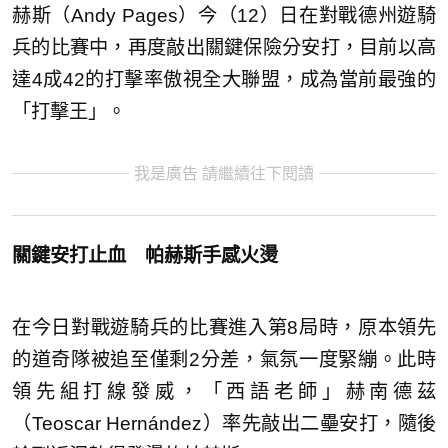
赫斯（Andy Pages）今（12）日在對戰德州遊騎
兵的比賽中，再度敲出關鍵保險分安打，目前以高
達4成42的打擊率傲視全大聯盟，成為當前最強的
「打擊王」。
我是廣告 請繼續往下閱讀
關鍵安打止血 帕赫斯手感火燙
在今日對戰遊騎兵的比賽進入第8局時，原本領先
的道奇隊被追至僅剩2分差，氣氛一度緊繃。此時
領先組打線發威，「西語老師」赫南德茲
（Teoscar Hernández）率先敲出二壘安打，隨後