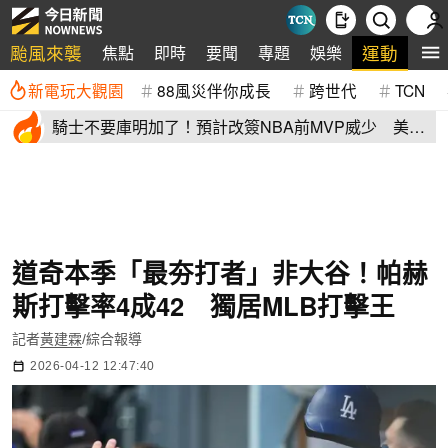
颱風來襲
運動
焦點
即時
要聞
專題
娛樂
全
新電玩大觀園
88風災伴你成長
跨世代
TCN
騎士不要庫明加了！預計改簽NBA前MVP威少 美
媒：湖人也已經攤牌
道奇本季「最夯打者」非大谷！帕赫
斯打擊率4成42 獨居MLB打擊王
記者
黃建霖
/綜合報導
2026-04-12 12:47:40