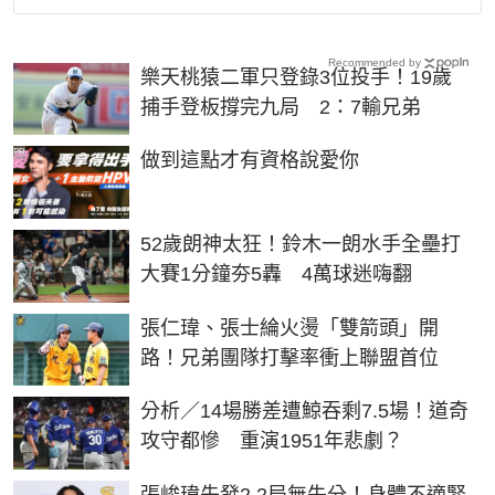
Recommended by
樂天桃猿二軍只登錄3位投手！19歲
捕手登板撐完九局 2：7輸兄弟
PR
做到這點才有資格說愛你
52歲朗神太狂！鈴木一朗水手全壘打
大賽1分鐘夯5轟 4萬球迷嗨翻
張仁瑋、張士綸火燙「雙箭頭」開
路！兄弟團隊打擊率衝上聯盟首位
分析／14場勝差遭鯨吞剩7.5場！道奇
攻守都慘 重演1951年悲劇？
張峻瑋先發2.2局無失分！身體不適緊