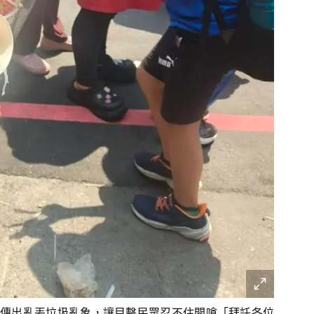
傳出亂丟垃圾亂象，讓目擊民眾忍不住開嗆「拜託各位