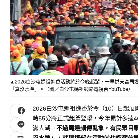
▲2026白沙屯媽祖進香活動將於今晚起駕，一早拱天宮
「真沒水準」。（圖／白沙屯媽祖網路電視台YouTube）
2026白沙屯媽祖進香於今（10）日起展
時55分將正式起駕登轎，今年累計多達
滿人潮。
不過周邊頻傳亂象，有民眾目