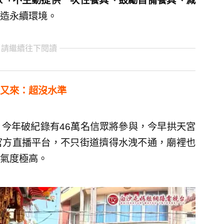
眾「不主動提供一次性餐具、鼓勵自備餐具、減
造永續環境。
 請繼續往下閱讀
又來：超沒水準
今年破紀錄有46萬名信眾將參與，今早拱天宮
官方直播平台，不只街道擠得水洩不通，廟裡也
氣度極高。