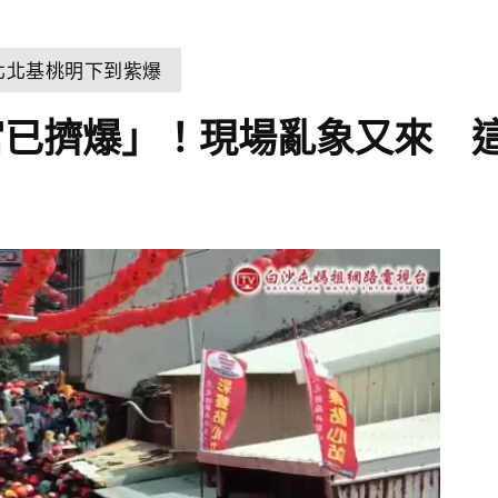
北北基桃明下到紫爆
宮已擠爆」！現場亂象又來 