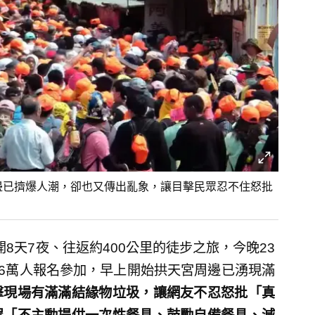
周邊已擠爆人潮，卻也又傳出亂象，讓目擊民眾忍不住怒批
開8天7夜、往返約400公里的徒步之旅，今晚23
46萬人報名參加，早上開始拱天宮周邊已湧現滿
擊現場有滿滿結緣物垃圾，讓網友不忍怒批「真