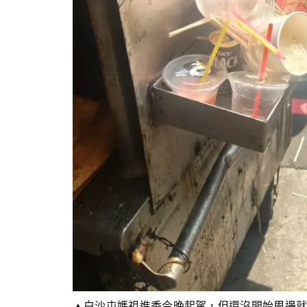
▲白沙屯媽祖進香今晚起駕，但還沒開始周邊就