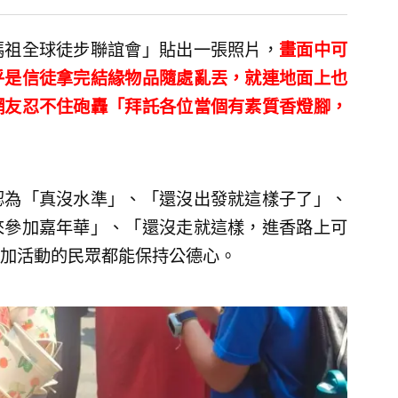
媽祖全球徒步聯誼會」貼出一張照片，
畫面中可
乎是信徒拿完結緣物品隨處亂丟，就連地面上也
網友忍不住砲轟「拜託各位當個有素質香燈腳，
認為「真沒水準」、「還沒出發就這樣子了」、
來參加嘉年華」、「還沒走就這樣，進香路上可
加活動的民眾都能保持公德心。