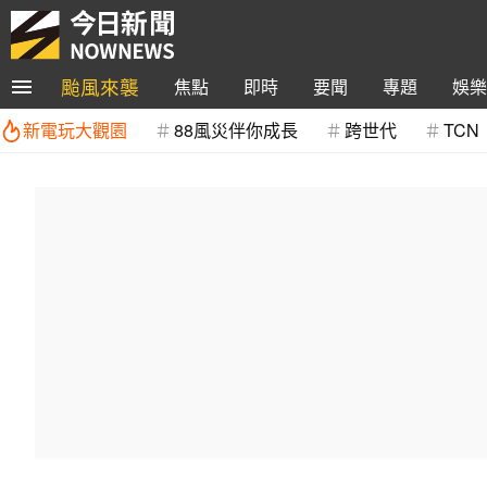
颱風來襲
焦點
即時
要聞
專題
娛樂
新電玩大觀園
88風災伴你成長
跨世代
TCN