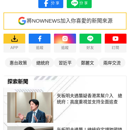
分享
分享
將NOWNEWS加入你喜愛的新聞來源
APP
追蹤
追蹤
好友
訂閱
惠台政策
總統府
習近平
鄭麗文
兩岸交流
探索新聞
矢板明夫遇襲疑香港黑幫介入 總
統府：高度重視並支持全面追查
矢板明夫遇襲！總統府定調跨國鎮