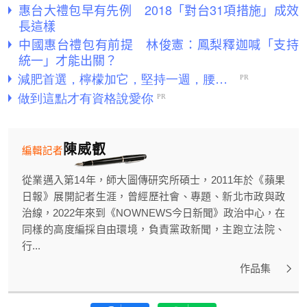
惠台大禮包早有先例 2018「對台31項措施」成效
長這樣
中國惠台禮包有前提 林俊憲：鳳梨釋迦喊「支持
統一」才能出關？
陳威叡
編輯記者
從業邁入第14年，師大圖傳研究所碩士，2011年於《蘋果
日報》展開記者生涯，曾經歷社會、專題、新北市政與政
治線，2022年來到《NOWNEWS今日新聞》政治中心，在
同樣的高度編採自由環境，負責黨政新聞，主跑立法院、
行...
作品集