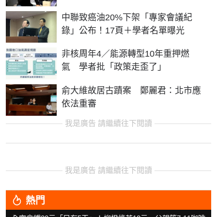
中聯致癌油20%下架「專家會議紀
錄」公布！17頁＋學者名單曝光
非核周年4／能源轉型10年重押燃
氣 學者批「政策走歪了」
俞大維故居古蹟案 鄭麗君：北市應
依法重審
我是廣告 請繼續往下閱讀
我是廣告 請繼續往下閱讀
熱門