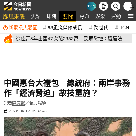
颱風來襲
要聞
焦點
即時
專題
娛樂
運動
全
新電玩大觀園
88風災伴你成長
跨世代
TCN
徐佳青5年出國47次花2383萬！民眾黨控：還違法帶
兒登東沙島
中國惠台大禮包 總統府：兩岸事務
作「經濟脅迫」故技重施？
記者
陳威叡
／台北報導
2026-04-12 16:32:43