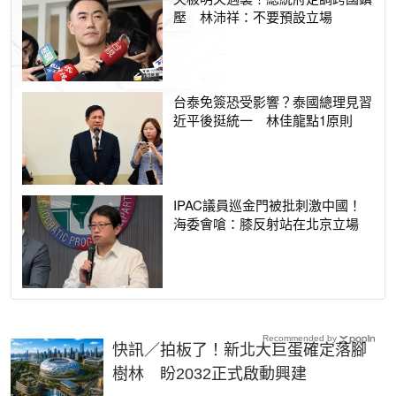
壓 林沛祥：不要預設立場
台泰免簽恐受影響？泰國總理見習
近平後挺統一 林佳龍點1原則
IPAC議員巡金門被批刺激中國！
海委會嗆：膝反射站在北京立場
Recommended by
快訊／拍板了！新北大巨蛋確定落腳
樹林 盼2032正式啟動興建