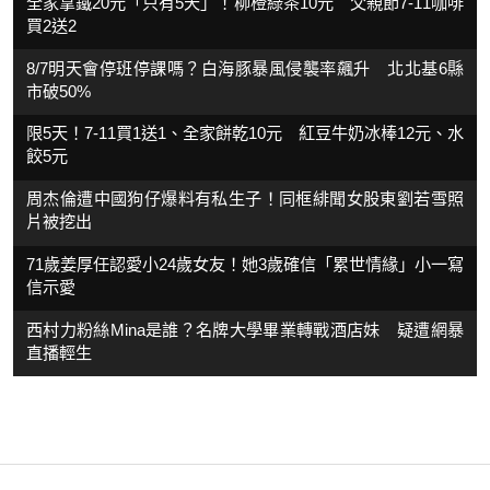
全家拿鐵20元「只有5天」！柳橙綠茶10元 父親節7-11咖啡
買2送2
8/7明天會停班停課嗎？白海豚暴風侵襲率飆升 北北基6縣
市破50%
限5天！7-11買1送1、全家餅乾10元 紅豆牛奶冰棒12元、水
餃5元
周杰倫遭中國狗仔爆料有私生子！同框緋聞女股東劉若雪照
片被挖出
71歲姜厚任認愛小24歲女友！她3歲確信「累世情緣」小一寫
信示愛
西村力粉絲Mina是誰？名牌大學畢業轉戰酒店妹 疑遭網暴
直播輕生