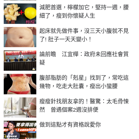
PR
減肥首選，檸檬加它，堅持一週，腰
細了，瘦到你懷疑人生
PR
起床就先做件事，沒三天小腹就不見
了! 肚子一天天變小！
論前瞻 江宜樺：政府未回應社會質
疑
PR
腹部脂肪的「剋星」找到了，常吃這
幾物，吃走大肚囊，瘦出小蠻腰
瘦瘦針找朋友拿的！醫驚：太毛骨悚
然 曾遇個案2週沒排便
PR
做到這點才有資格說愛你