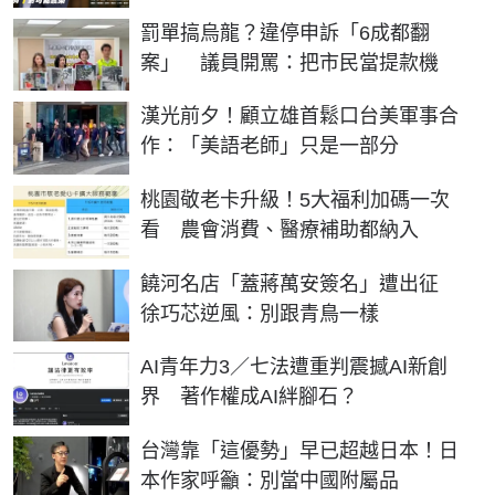
罰單搞烏龍？違停申訴「6成都翻
案」 議員開罵：把市民當提款機
漢光前夕！顧立雄首鬆口台美軍事合
作：「美語老師」只是一部分
桃園敬老卡升級！5大福利加碼一次
看 農會消費、醫療補助都納入
饒河名店「蓋蔣萬安簽名」遭出征
徐巧芯逆風：別跟青鳥一樣
AI青年力3／七法遭重判震撼AI新創
界 著作權成AI絆腳石？
台灣靠「這優勢」早已超越日本！日
本作家呼籲：別當中國附屬品