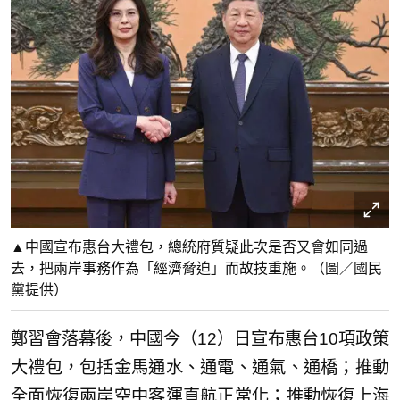
▲中國宣布惠台大禮包，總統府質疑此次是否又會如同過
去，把兩岸事務作為「經濟脅迫」而故技重施。（圖／國民
黨提供）
鄭習會落幕後，中國今（12）日宣布惠台10項政策
大禮包，包括金馬通水、通電、通氣、通橋；推動
全面恢復兩岸空中客運直航正常化；推動恢復上海