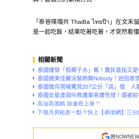
「泰爸噗嚨共 ThaiBa ไทยป๊า」
是一起吃飯，結果吃著吃著，才突然看懂
相關新聞
泰國爆發「假椰子水」案！農民直指又是
泰國選美佳麗泳裝熱舞Nobody！迷因表
泰國徵兵現場驚見207公分「高」僧 人
泰國女星虛弱叫救護車竟遭性侵！還被拍
將NOWNE