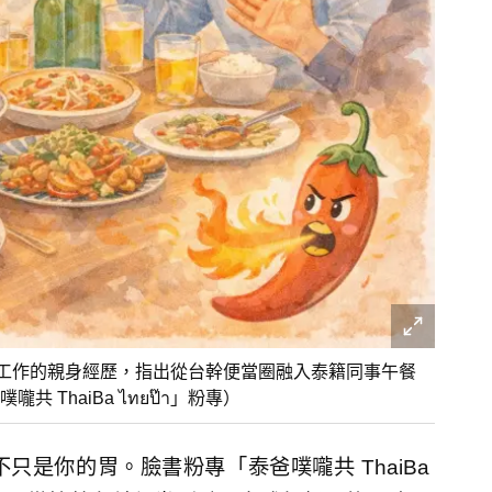
享在泰國工作的親身經歷，指出從台幹便當圈融入泰籍同事午餐
ThaiBa ไทยป๊า」粉專）
是你的胃。臉書粉專「泰爸噗嚨共 ThaiBa