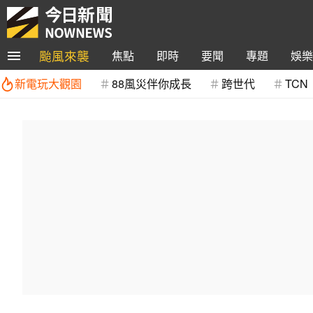
颱風來襲
焦點
即時
要聞
專題
娛樂
新電玩大觀園
88風災伴你成長
跨世代
TCN