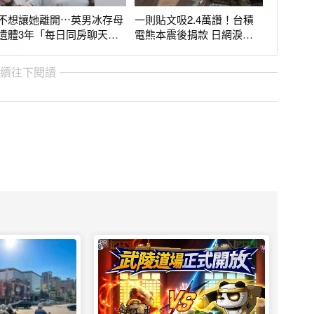
不想讓她離開⋯英男冰存母
一則貼文吸2.4萬讚！台積
遺體3年「每日同房聊天」
電熊本震後捐款 日網淚
領百萬遭重判
喊：這就是台灣情
繼續往下閱讀
PR