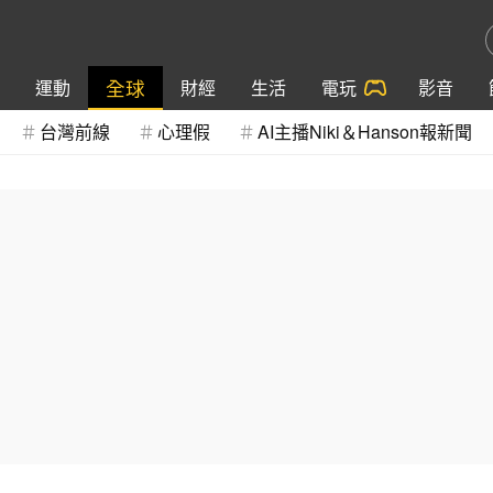
全球
運動
財經
生活
電玩
影音
台灣前線
心理假
AI主播Niki＆Hanson報新聞