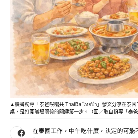
▲臉書粉專「泰爸噗嚨共 ThaiBa ไทยป๊า」發文分
桌，是打開職場關係的關鍵第一步。（圖／取自粉專「泰爸噗嚨共 
在泰國工作，中午吃什麼，決定的可能不只