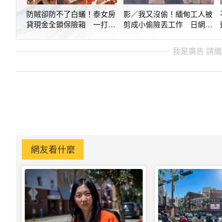
防賊卻防不了白蟻！泰女房
影／我又沒偷！緬甸工人被
貸現金全鎖保險箱 一打開
剪成小偷險丟工作 日網紅
傻眼
擺拍全網炎上
我是廣告 請
網友看什麼