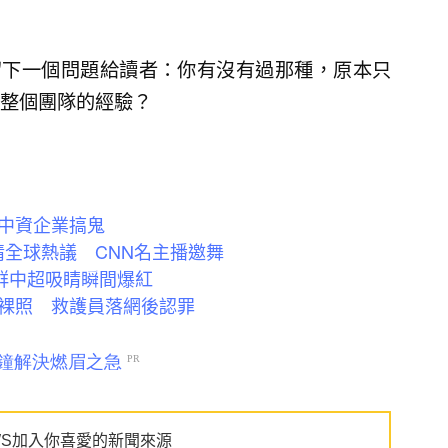
在文末留下一個問題給讀者：你有沒有過那種，原本只
整個團隊的經驗？
中資企業搞鬼
情全球熱議 CNN名主播邀舞
群中超吸睛瞬間爆紅
裸照 救護員落網後認罪
WS加入你喜愛的新聞來源