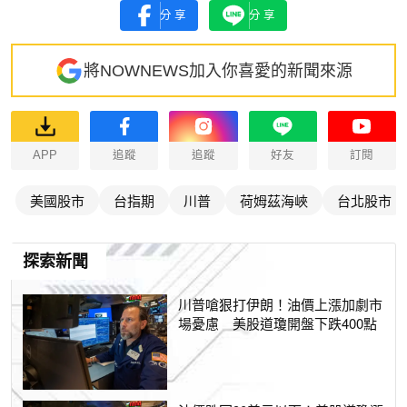
分享
分享
將NOWNEWS加入你喜愛的新聞來源
APP
追蹤
追蹤
好友
訂閱
美國股市
台指期
川普
荷姆茲海峽
台北股市
探索新聞
川普嗆狠打伊朗！油價上漲加劇市
場憂慮 美股道瓊開盤下跌400點