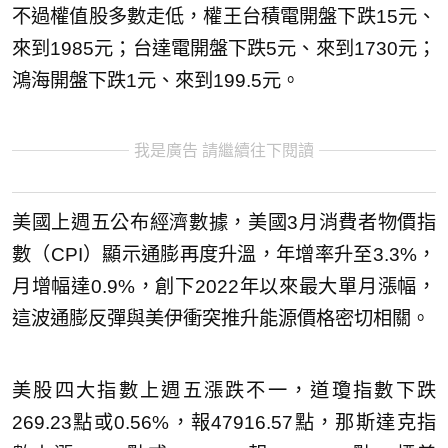
不過權值股多數走低，權王台積電開盤下跌15元、
來到1985元；台達電開盤下跌5元、來到1730元；
鴻海開盤下跌1元、來到199.5元。
我是廣告 請繼續往下閱讀
美國上週五公布經濟數據，美國3月消費者物價指
數（CPI）顯示通膨再度升溫，年增率升至3.3%，
月增幅達0.9%，創下2022年以來最大單月漲幅，
這波通膨反彈與美伊衝突推升能源價格密切相關。
美股四大指數上週五漲跌不一，道瓊指數下跌
269.23點或0.56%，報47916.57點，那斯達克指