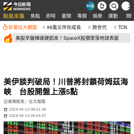
颱風來襲
焦點
即時
要聞
專題
娛樂
運動
全球
新電玩大觀園
88風災伴你成長
跨世代
TCN
美股早盤輝達硬起來！SpaceX股價墜落地球表面
美伊談判破局！川普將封鎖荷姆茲海
峽 台股開盤上漲5點
記者陳郁柔／台北報導
2026-04-13 09:01:48
2026-04-13 09:04:07