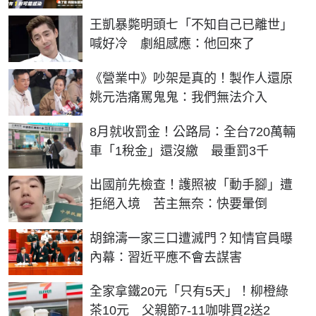
王凱暴斃明頭七「不知自己已離世」
喊好冷 劇組感應：他回來了
《營業中》吵架是真的！製作人還原
姚元浩痛罵鬼鬼：我們無法介入
8月就收罰金！公路局：全台720萬輛
車「1稅金」還沒繳 最重罰3千
出國前先檢查！護照被「動手腳」遭
拒絕入境 苦主無奈：快要暈倒
胡錦濤一家三口遭滅門？知情官員曝
內幕：習近平應不會去謀害
全家拿鐵20元「只有5天」！柳橙綠
茶10元 父親節7-11咖啡買2送2