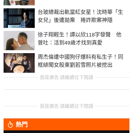
台玻總裁出軌當紅女星！沈時華「生
女兒」後遭拋棄 捲詐欺案神隱
徐子翔輕生！譚以欣118字發聲 他
曾吐：活到49歲才找到真愛
周杰倫遭中國狗仔爆料有私生子！同
框緋聞女股東劉若雪照片被挖出
我是廣告 請繼續往下閱讀
我是廣告 請繼續往下閱讀
熱門