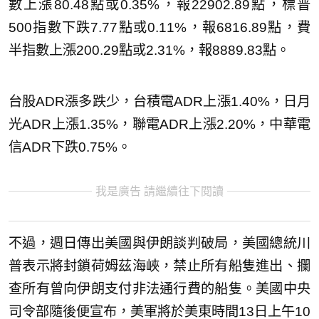
數上漲80.48點或0.35%，報22902.89點，標普
500指數下跌7.77點或0.11%，報6816.89點，費
半指數上漲200.29點或2.31%，報8889.83點。
台股ADR漲多跌少，台積電ADR上漲1.40%，日月
光ADR上漲1.35%，聯電ADR上漲2.20%，中華電
信ADR下跌0.75%。
我是廣告 請繼續往下閱讀
不過，週日傳出美國與伊朗談判破局，美國總統川
普表示將封鎖荷姆茲海峽，禁止所有船隻進出、攔
查所有曾向伊朗支付非法通行費的船隻。美國中央
司令部隨後便宣布，美軍將於美東時間13日上午10