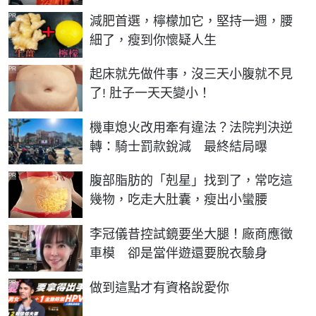
PR
減肥首選，檸檬加它，堅持一週，腰
細了，瘦到你懷疑人生
PR
起床就先做件事，沒三天小腹就不見
了! 肚子一天天變小！
機車熄火改用牽有違法？法院判決逆
轉：騎士罰款銳減 最終結局曝
PR
腹部脂肪的「剋星」找到了，常吃這
幾物，吃走大肚囊，瘦出小蠻腰
李冠儀昔控試鏡要坐大腿！廠商應徵
車模 卻是當伴遊還要脫衣驗身
PR
做到這點才有資格說愛你