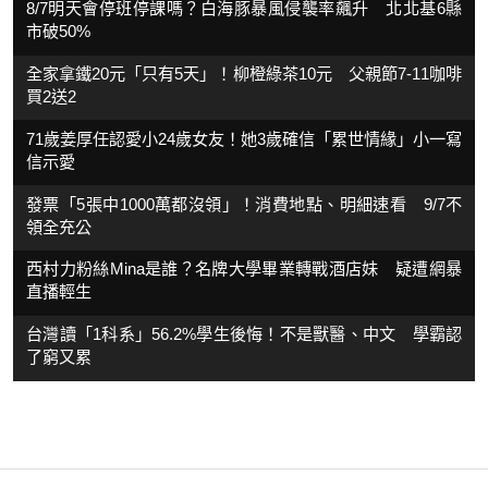
8/7明天會停班停課嗎？白海豚暴風侵襲率飆升 北北基6縣
市破50%
全家拿鐵20元「只有5天」！柳橙綠茶10元 父親節7-11咖啡
買2送2
71歲姜厚任認愛小24歲女友！她3歲確信「累世情緣」小一寫
信示愛
發票「5張中1000萬都沒領」！消費地點、明細速看 9/7不
領全充公
西村力粉絲Mina是誰？名牌大學畢業轉戰酒店妹 疑遭網暴
直播輕生
台灣讀「1科系」56.2%學生後悔！不是獸醫、中文 學霸認
了窮又累