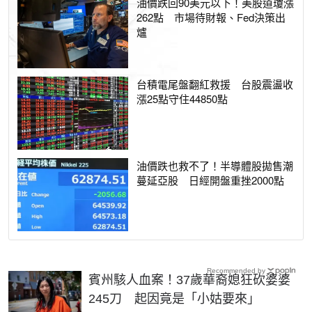
油價跌回90美元以下！美股道瓊漲
262點 市場待財報、Fed決策出
爐
台積電尾盤翻紅救援 台股震盪收
漲25點守住44850點
油價跌也救不了！半導體股拋售潮
蔓延亞股 日經開盤重挫2000點
Recommended by
賓州駭人血案！37歲華裔媳狂砍婆婆
245刀 起因竟是「小姑要來」