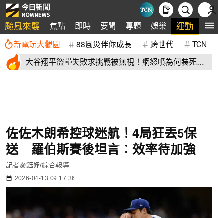
颱風來襲
運動
焦點
即時
要聞
專題
娛樂
全
新電玩大觀園
88風災伴你成長
跨世代
TCN
大谷翔平盜壘失敗求挑戰被無視！網怒噴為何裝死？
道奇教頭揭秘了
佐佐木朗希控球迷航！4局狂丟5保
送 羅伯斯賽後坦言：效率待加強
記者麥鈺妤/綜合報導
2026-04-13 09:17:36