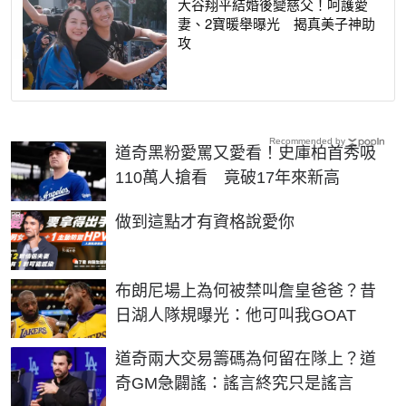
大谷翔平結婚後變慈父！呵護愛
妻、2寶暖舉曝光 揭真美子神助
攻
Recommended by
道奇黑粉愛罵又愛看！史庫柏首秀吸
110萬人搶看 竟破17年來新高
PR
做到這點才有資格說愛你
布朗尼場上為何被禁叫詹皇爸爸？昔
日湖人隊規曝光：他可叫我GOAT
道奇兩大交易籌碼為何留在隊上？道
奇GM急闢謠：謠言終究只是謠言