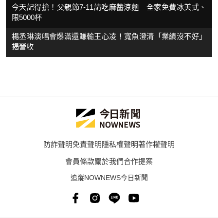
今天記得搶！父親節7-11請吃麻醬涼麵 全家免費冰美式、
限5000杯
楊丞琳演唱會爆滿還賺輸王心凌！寬魚澄清「業績沒不好」
揭營收
防詐聲明
免責聲明
隱私權聲明
著作權聲明
會員條款
關於我們
合作提案
追蹤NOWNEWS今日新聞