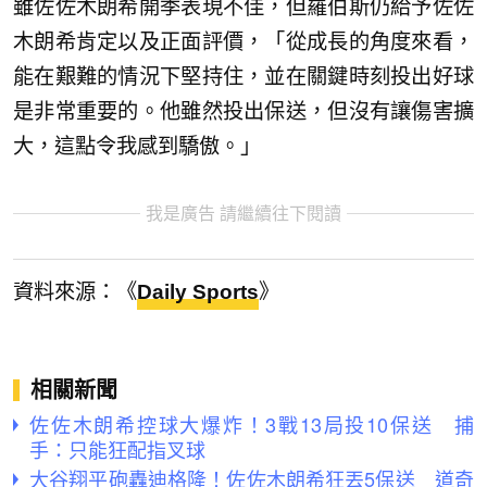
雖佐佐木朗希開季表現不佳，但羅伯斯仍給予佐佐
木朗希肯定以及正面評價，「從成長的角度來看，
能在艱難的情況下堅持住，並在關鍵時刻投出好球
是非常重要的。他雖然投出保送，但沒有讓傷害擴
大，這點令我感到驕傲。」
我是廣告 請繼續往下閱讀
資料來源：《
Daily Sports
》
相關新聞
佐佐木朗希控球大爆炸！3戰13局投10保送 捕
手：只能狂配指叉球
大谷翔平砲轟迪格隆！佐佐木朗希狂丟5保送 道奇