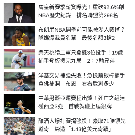
詹皇新賽季薪資曝光！重砍92.6%創
NBA歷史紀錄 排名聯盟第298名
布朗尼NBA開季前可能被湖人裁掉？
隊媒爆裁員名單 最後名額3搶2
樂天桃猿二軍只登錄3位投手！19歲
捕手登板撐完九局 2：7輸兄弟
洋基交易補強失敗！急撿前銀棒捕手
賈佛補洞 布恩：看看還剩多少
中華男籃亞運賽程出爐！死亡之組連
碰西亞3強 首戰就碰上屆銀牌
釀酒人爆打賽揚強投！豪取71勝領先
道奇 締造「1.43億美元奇蹟」