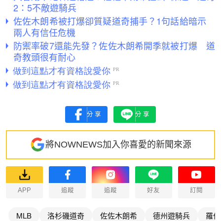
2：5不敵遊騎兵
佐佐木朗希被打爆卻質疑道奇捕手？1句話給暗示
兩人有信任危機
防禦率破7還能先發？佐佐木朗希開季就被打爆 道
奇教頭很有耐心
分享
分享
將NOWNEWS加入你喜愛的新聞來源
APP
追蹤
追蹤
好友
訂閱
MLB
洛杉磯道奇
佐佐木朗希
德州遊騎兵
羅伯