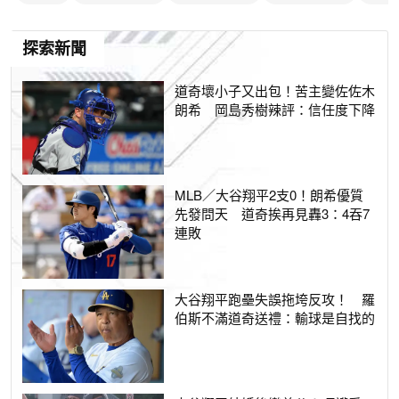
探索新聞
道奇壞小子又出包！苦主變佐佐木
朗希 岡島秀樹辣評：信任度下降
MLB／大谷翔平2支0！朗希優質
先發問天 道奇挨再見轟3：4吞7
連敗
大谷翔平跑壘失誤拖垮反攻！ 羅
伯斯不滿道奇送禮：輸球是自找的