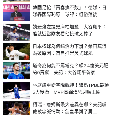
韓國足協「買春換不敗」！德媒、日
媒轟國際恥辱 球評：粗俗落後
談最強左投史庫柏加盟 大谷翔平：
能就近當隊友看他投球太棒了！
日本棒球為何統治力下滑？桑田真澄
點破原因：盲目推崇美式球風
道奇為何能不罵塔克？領2.4億美元肥
約0貢獻 美記：大谷翔平養家
林庭謙重磅空降戰神！盤點TPBL最頂
5大後衛 MVP高錦瑋恐迎魔王關
柯瑞、詹姆斯最大差異在哪？美記嘆
他被忠誠情勒：詹皇早掰了勇士