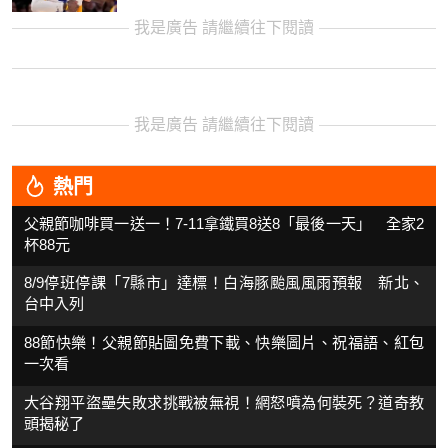
我是廣告 請繼續往下閱讀
我是廣告 請繼續往下閱讀
熱門
父親節咖啡買一送一！7-11拿鐵買8送8「最後一天」 全家2
杯88元
8/9停班停課「7縣市」達標！白海豚颱風風雨預報 新北、
台中入列
88節快樂！父親節貼圖免費下載、快樂圖片、祝福語、紅包
一次看
大谷翔平盜壘失敗求挑戰被無視！網怒噴為何裝死？道奇教
頭揭秘了