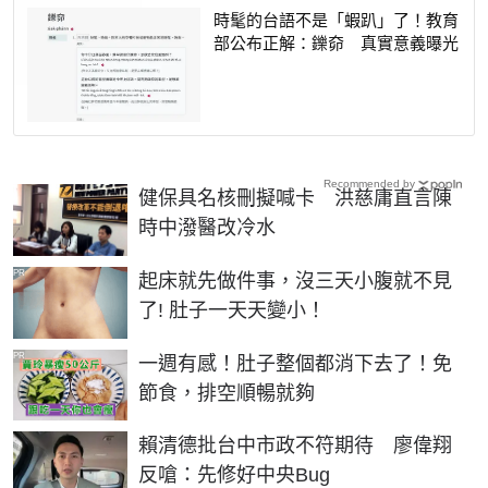
時髦的台語不是「蝦趴」了！教育
部公布正解：鑠奅 真實意義曝光
Recommended by
健保具名核刪擬喊卡 洪慈庸直言陳
時中潑醫改冷水
PR
起床就先做件事，沒三天小腹就不見
了! 肚子一天天變小！
PR
一週有感！肚子整個都消下去了！免
節食，排空順暢就夠
賴清德批台中市政不符期待 廖偉翔
反嗆：先修好中央Bug