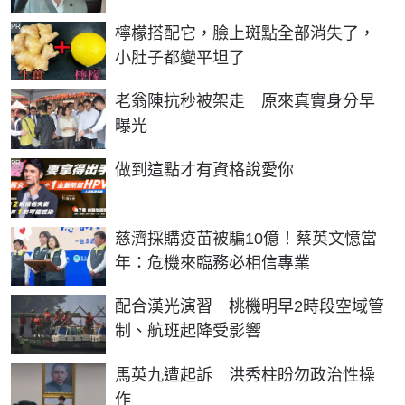
PR
檸檬搭配它，臉上斑點全部消失了，
小肚子都變平坦了
老翁陳抗秒被架走 原來真實身分早
曝光
PR
做到這點才有資格說愛你
慈濟採購疫苗被騙10億！蔡英文憶當
年：危機來臨務必相信專業
配合漢光演習 桃機明早2時段空域管
制、航班起降受影響
馬英九遭起訴 洪秀柱盼勿政治性操
作