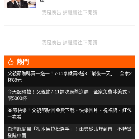
我是廣告 請繼續往下閱讀
我是廣告 請繼續往下閱讀
熱門
父親節咖啡買一送一！7-11拿鐵買8送8「最後一天」 全家2
杯88元
今天記得搶！父親節7-11請吃麻醬涼麵 全家免費冰美式、
限5000杯
88節快樂！父親節貼圖免費下載、快樂圖片、祝福語、紅包
一次看
白海豚颱風「根本馬拉松選手」！雨勢從北炸到南 不轉彎
登陸中國