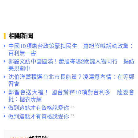
相關新聞
中國10項惠台政策緊扣民生 蕭旭岑喊話執政黨：
百利無一害
鄭麗文訪中團圓滿！蕭旭岑曝2關鍵人物同行 揭訪
美規劃中
沈伯洋蓄積選台北市長能量？凌濤爆內情：在等鄭
習會
鄭習會送大禮！ 國台辦釋10項對台利多 陸委會
批：糖衣毒藥