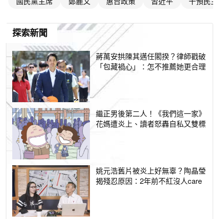
國民黨主席
鄭麗文
惠台政策
習近平
干預民主
探索新聞
蔣萬安拱陳其邁任閣揆？律師戳破
「包藏禍心」：怎不推薦她更合理
繼正男後第二人！《我們這一家》
花媽遭炎上、讀者怒轟自私又雙標
姚元浩舊片被炎上好無辜？陶晶瑩
揭殘忍原因：2年前不紅沒人care