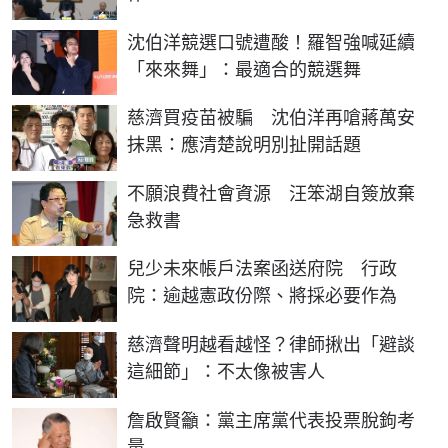
沈伯洋競選口號遭酸！羅智強喊延續
「來來舞」：最適合的競選舞
慈濟買疫苗被騙 沈伯洋再嗆蔣萬安
抹黑：應清楚說明別扯開話題
不願浪費社會資源 汪笨湖自簽放棄
急救書
兒少未來帳戶法案函送府院 行政
院：逾越憲政份際、將採必要作為
慈濟聲明越看越怪？律師揪出「避談
這細節」：不太像被害人
詹啟賢籲：黨主席黨代表投票脫鉤考
量