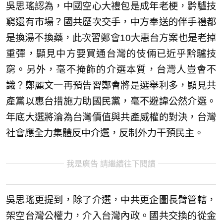
吳思瑤認為，中國空心大禮包是成年老梗，黔驢技
窮還有市場？國共歷次交手，中方奉送的伴手禮都
是換湯不換藥，此次習鄭會10大惠台方案也是老掉
重彈，顯見中方要買通台灣的伎倆已近乎黔驢技
窮。另外，毫不掩飾的介選本質，台灣人豈會不
識？鄭麗文一再預告習鄭會將是選舉利多，顯見共
產黨以惠台措施力助國民黨，毫不避諱公然介選。
年底大選將淪為台灣價值與共產威權的對決，台灣
社會應全力集體反中介選，反制外力干預民主。
我是廣告 請繼續往下閱讀
吳思瑤更提到，除了介選，中共更企圖長臂管轄，
架空台灣公權力，介入台灣內政。國共交換的從金