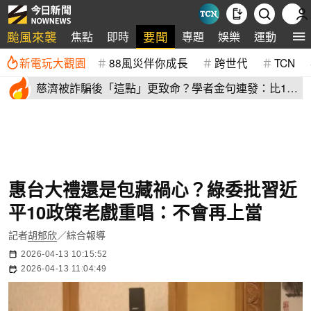
颱風來襲
要聞
焦點
即時
專題
娛樂
運動
全
新電玩大觀園
88風災伴你成長
跨世代
TCN
慈濟被詐騙後「這點」更致命？學者金句連發：比10
億元昂貴
惠台大禮還是包藏禍心？綠委批習近
平10政策老戲重唱：不會再上當
記者
胡郁欣
／綜合報導
2026-04-13 10:15:52
2026-04-13 11:04:49