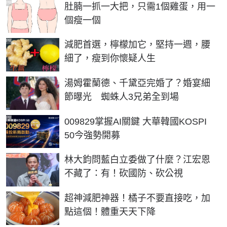
PR
肚腩一抓一大把，只需1個雞蛋，用一
個瘦一個
PR
減肥首選，檸檬加它，堅持一週，腰
細了，瘦到你懷疑人生
湯姆霍蘭德、千黛亞完婚了？婚宴細
節曝光 蜘蛛人3兄弟全到場
PR
009829掌握AI關鍵 大華韓國KOSPI
50今強勢開募
林大鈞問藍白立委做了什麼？江宏恩
不藏了：有！砍國防、砍公視
PR
超神減肥神器！橘子不要直接吃，加
點這個！體重天天下降