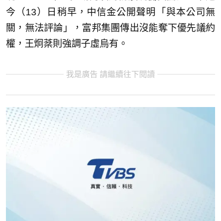
今（13）日稍早，中信金公開聲明「與本公司無
關，無法評論」，富邦集團傳出沒能奪下優先議約
權，王炯棻則強調子虛烏有。
我是廣告 請繼續往下閱讀