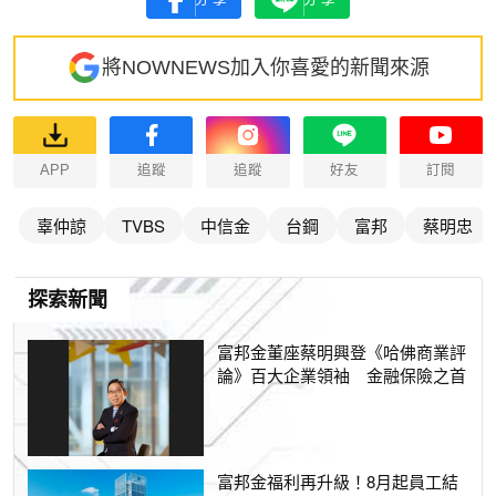
分享
分享
將NOWNEWS加入你喜愛的新聞來源
APP
追蹤
追蹤
好友
訂閱
辜仲諒
TVBS
中信金
台鋼
富邦
蔡明忠
探索新聞
富邦金董座蔡明興登《哈佛商業評
論》百大企業領袖 金融保險之首
富邦金福利再升級！8月起員工結