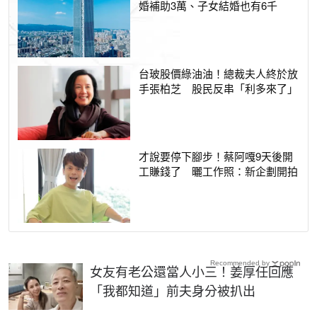
婚補助3萬、子女結婚也有6千
台玻股價綠油油！總裁夫人終於放
手張柏芝 股民反串「利多來了」
才說要停下腳步！蔡阿嘎9天後開
工賺錢了 曬工作照：新企劃開拍
Recommended by
女友有老公還當人小三！姜厚任回應
「我都知道」前夫身分被扒出