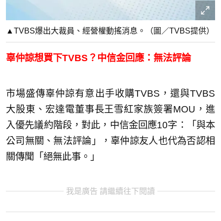
▲TVBS爆出大裁員、經營權動搖消息。（圖／TVBS提供）
辜仲諒想買下TVBS？中信金回應：無法評論
市場盛傳辜仲諒有意出手收購TVBS，還與TVBS
大股東、宏達電董事長王雪紅家族簽署MOU，進
入優先議約階段，對此，中信金回應10字：「與本
公司無關、無法評論」，辜仲諒友人也代為否認相
關傳聞「絕無此事。」
我是廣告 請繼續往下閱讀