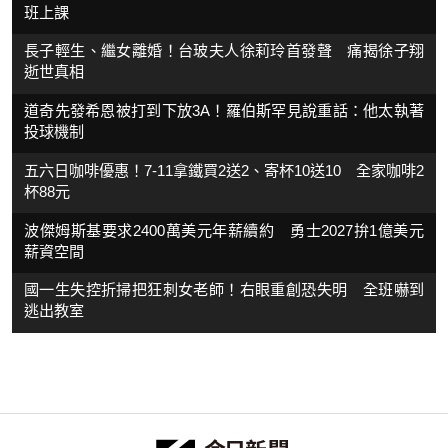
班上課
長子輕生、繼女離婚！台玻夫人徐莉玲首發聲 痛揭徐子翔
逝世真相
道奇先發希恩被打到下放3A！羅伯斯罕見說重話：他太執著
投球機制
五六日咖啡優惠！7-11拿鐵買2送2、寄杯10送10 全家咖啡2
杯88元
波傑姆斯基要求2400萬美元年薪續約 勇士2027拚1億美元
薪資空間
國一生失控折掃把狂刺女老師！右眼重創恐失明 全班嚇到
逃出教室