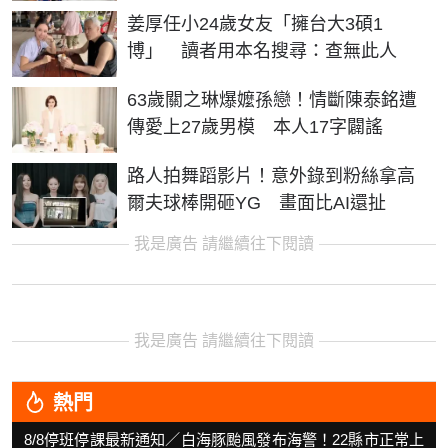
姜厚任小24歲女友「擁台大3碩1
博」 讀者用本名搜尋：查無此人
63歲關之琳爆嬤孫戀！情斷陳泰銘遭
傳愛上27歲男模 本人17字闢謠
路人拍舞蹈影片！意外錄到粉絲拿高
爾夫球棒開砸YG 畫面比AI還扯
我是廣告 請繼續往下閱讀
我是廣告 請繼續往下閱讀
熱門
8/8停班停課最新通知／白海豚颱風發布海警！22縣市正常上