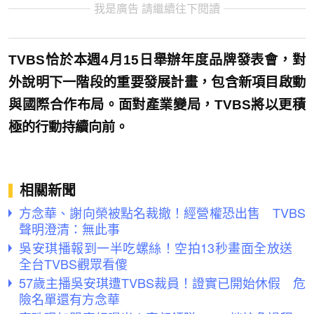
我是廣告 請繼續往下閱讀
TVBS恰於本週4月15日舉辦年度品牌發表會，對
外說明下一階段的重要發展計畫，包含新項目啟動
與國際合作布局。面對產業變局，TVBS將以更積
極的行動持續向前。
相關新聞
方念華、謝向榮被點名裁撤！經營權恐出售 TVBS
聲明澄清：無此事
吳安琪播報到一半吃螺絲！空拍13秒畫面全放送
全台TVBS觀眾看傻
57歲主播吳安琪遭TVBS裁員！證實已開始休假 危
險名單還有方念華