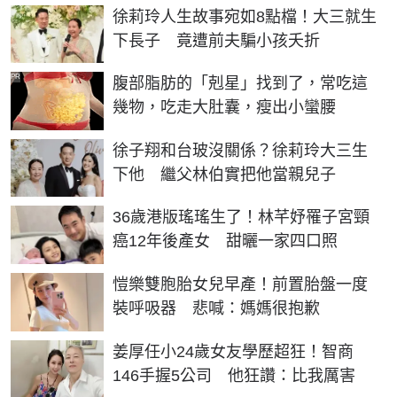
徐莉玲人生故事宛如8點檔！大三就生
下長子 竟遭前夫騙小孩夭折
PR
腹部脂肪的「剋星」找到了，常吃這
幾物，吃走大肚囊，瘦出小蠻腰
徐子翔和台玻沒關係？徐莉玲大三生
下他 繼父林伯實把他當親兒子
36歲港版瑤瑤生了！林芊妤罹子宮頸
癌12年後產女 甜曬一家四口照
愷樂雙胞胎女兒早產！前置胎盤一度
裝呼吸器 悲喊：媽媽很抱歉
姜厚任小24歲女友學歷超狂！智商
146手握5公司 他狂讚：比我厲害