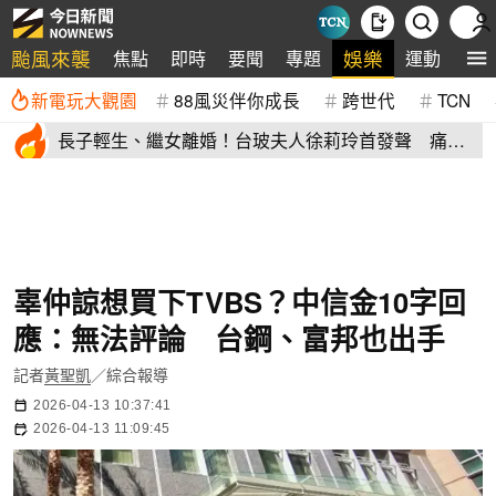
颱風來襲
娛樂
焦點
即時
要聞
專題
運動
全
新電玩大觀園
88風災伴你成長
跨世代
TCN
長子輕生、繼女離婚！台玻夫人徐莉玲首發聲 痛揭
徐子翔逝世真相
辜仲諒想買下TVBS？中信金10字回
應：無法評論 台鋼、富邦也出手
記者
黃聖凱
／綜合報導
2026-04-13 10:37:41
2026-04-13 11:09:45