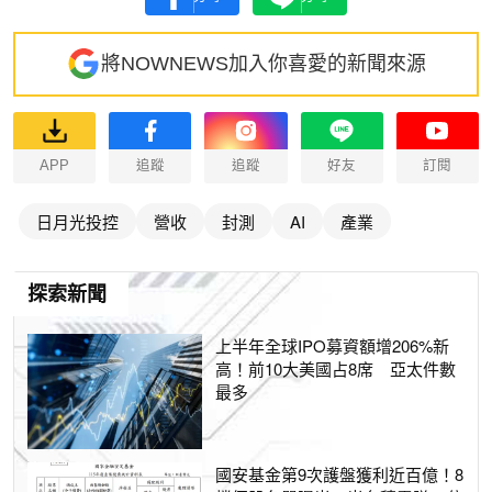
將NOWNEWS加入你喜愛的新聞來源
APP
追蹤
追蹤
好友
訂閱
日月光投控
營收
封測
AI
產業
探索新聞
上半年全球IPO募資額增206%新
高！前10大美國占8席 亞太件數
最多
國安基金第9次護盤獲利近百億！8