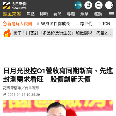
颱風來襲
焦點
即時
要聞
專題
娛樂
運動
全球
新電玩大觀園
88風災伴你成長
跨世代
TCN
簽了！川普對「多晶矽及衍生品」加徵關稅 考量2原
因年底才生效
日月光投控Q1營收寫同期新高、先進
封測需求看旺 股價創新天價
記者陳郁柔／台北報導
2026-04-13 10:35:29