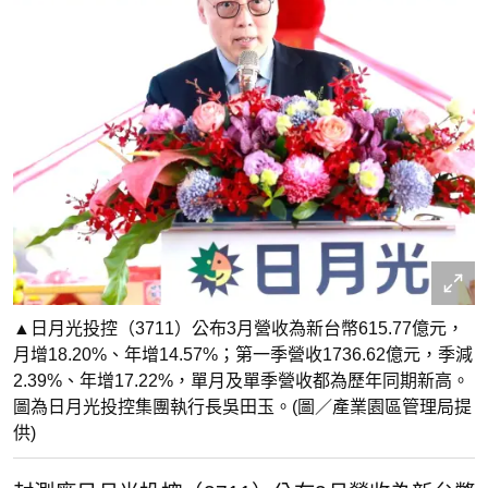
▲日月光投控（3711）公布3月營收為新台幣615.77億元，
月增18.20%、年增14.57%；第一季營收1736.62億元，季減
2.39%、年增17.22%，單月及單季營收都為歷年同期新高。
圖為日月光投控集團執行長吳田玉。(圖／產業園區管理局提
供)