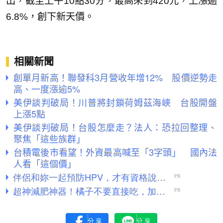
出，截至上午10點30分，最高來到420元，上漲逾
6.8%，創下新天價。
相關新聞
創單月新高！聯發科3月營收年增12% 股價逆勢走
高、一度漲逾5%
美伊談判破局！川普將封鎖荷姆茲海峽 台股開盤
上漲5點
美伊談判破局！台股怎麼走？法人：恐拉回整理、
聚焦「這些族群」
台積電後市看望！外資最高喊至「3字頭」 國內法
人看「這個價」
分享
分享