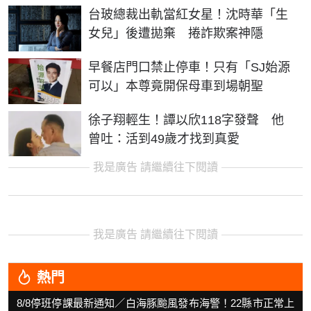
台玻總裁出軌當紅女星！沈時華「生
女兒」後遭拋棄 捲詐欺案神隱
早餐店門口禁止停車！只有「SJ始源
可以」本尊竟開保母車到場朝聖
徐子翔輕生！譚以欣118字發聲 他
曾吐：活到49歲才找到真愛
我是廣告 請繼續往下閱讀
我是廣告 請繼續往下閱讀
熱門
8/8停班停課最新通知／白海豚颱風發布海警！22縣市正常上