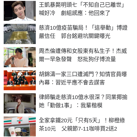
王凱暴斃明頭七「不知自己已離世」
喊好冷 劇組感應：他回來了
慈濟10億疫苗騙局！「這舉動」博證
嚴信任 郭台銘避坑關鍵曝光
周杰倫遭傳和女股東有私生子！杰威
爾一早急發聲 怒批狗仔博流量
胡錦濤一家三口遭滅門？知情官員曝
內幕：習近平應不會去謀害
律師騙走慈濟10億水很深？同業揶揄
她「勤做1事」：我輩楷模
全家拿鐵20元「只有5天」！柳橙綠
茶10元 父親節7-11咖啡買2送2