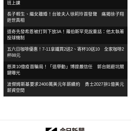
班上課
長子輕生、繼女離婚！台玻夫人徐莉玲首發聲 痛揭徐子翔
逝世真相
道奇先發希恩被打到下放3A！羅伯斯罕見說重話：他太執著
投球機制
五六日咖啡優惠！7-11拿鐵買2送2、寄杯10送10 全家咖啡2
杯88元
慈濟10億疫苗騙局！「這舉動」博證嚴信任 郭台銘避坑關
鍵曝光
波傑姆斯基要求2400萬美元年薪續約 勇士2027拚1億美元
薪資空間