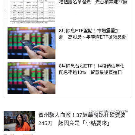
檔個股名單曝光 光台積電賺77億
8月除息ETF盤點！市場震盪加
劇 高股息、半導體ETF掀領息潮
8月除息台股ETF！14檔預估年化
配息率逾10% 留意最後買進日
Recommended by
賓州駭人血案！37歲華裔媳狂砍婆婆
245刀 起因竟是「小姑要來」