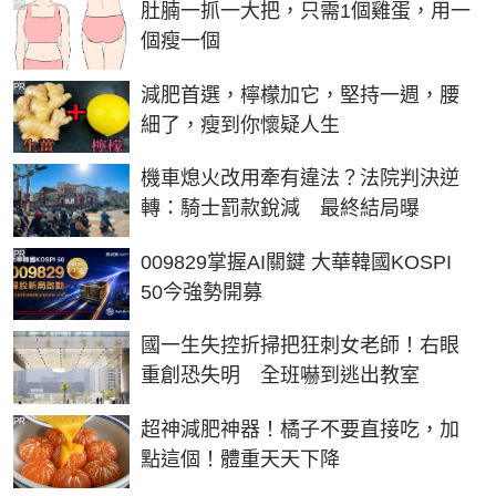
PR
肚腩一抓一大把，只需1個雞蛋，用一
個瘦一個
PR
減肥首選，檸檬加它，堅持一週，腰
細了，瘦到你懷疑人生
機車熄火改用牽有違法？法院判決逆
轉：騎士罰款銳減 最終結局曝
PR
009829掌握AI關鍵 大華韓國KOSPI
50今強勢開募
國一生失控折掃把狂刺女老師！右眼
重創恐失明 全班嚇到逃出教室
PR
超神減肥神器！橘子不要直接吃，加
點這個！體重天天下降