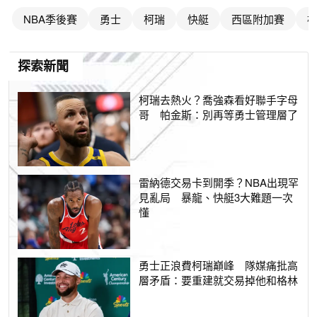
NBA季後賽
勇士
柯瑞
快艇
西區附加賽
探索新聞
柯瑞去熱火？喬強森看好聯手字母
哥 帕金斯：別再等勇士管理層了
雷納德交易卡到開季？NBA出現罕
見亂局 暴龍、快艇3大難題一次
懂
勇士正浪費柯瑞巔峰 隊媒痛批高
層矛盾：要重建就交易掉他和格林