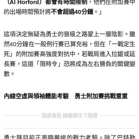
（Al Horford）都會有時間限制
，他們在附加賽中
的出場時間預計將
不會超過40分鐘
。」
這項決定無疑為勇士的晉級之路蒙上一層陰影。雖
然40分鐘在一般例行賽已算充裕，但在「一戰定生
死」的附加賽高強度對抗中，若戰局進入拉鋸或延
長賽，這道「限時令」恐將成為左右勝負的關鍵變
數。
內線空虛與領袖體能考驗 勇士附加賽挑戰重重
我是廣告 請繼續往下閱讀
勇士隊目前正面臨嚴峻的戰力考驗。除了巴特勒