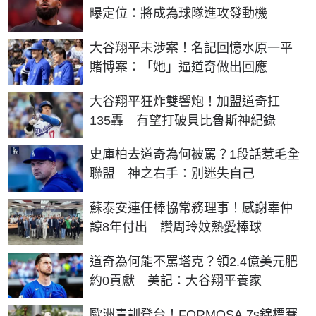
曝定位：將成為球隊進攻發動機
大谷翔平未涉案！名記回憶水原一平
賭博案：「她」逼道奇做出回應
大谷翔平狂炸雙響炮！加盟道奇扛
135轟 有望打破貝比魯斯神紀錄
史庫柏去道奇為何被罵？1段話惹毛全
聯盟 神之右手：別迷失自己
蘇泰安連任棒協常務理事！感謝辜仲
諒8年付出 讚周玲妏熱愛棒球
道奇為何能不罵塔克？領2.4億美元肥
約0貢獻 美記：大谷翔平養家
歐洲青訓登台！FORMOSA 7s錦標賽