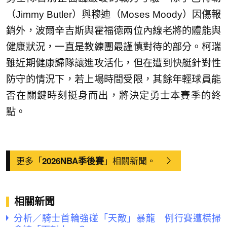
（Jimmy Butler）與穆迪（Moses Moody）因傷報
銷外，波爾辛吉斯與霍福德兩位內線老將的體能與
健康狀況，一直是教練團最謹慎對待的部分。柯瑞
雖近期健康歸隊讓進攻活化，但在遭到快艇針對性
防守的情況下，若上場時間受限，其餘年輕球員能
否在關鍵時刻挺身而出，將決定勇士本賽季的終
點。
更多「
」相關新聞。
2026NBA季後賽
相關新聞
分析／騎士首輪強碰「天敵」暴龍 例行賽遭橫掃