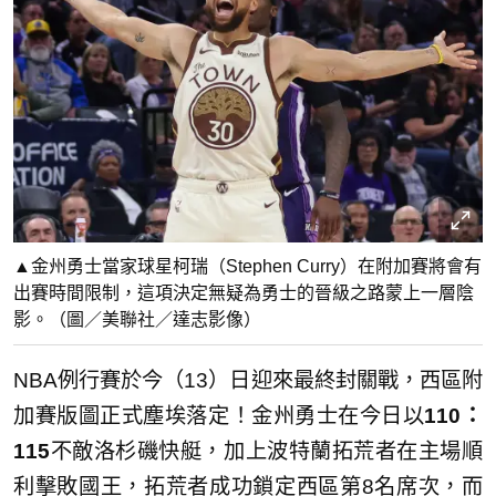
▲金州勇士當家球星柯瑞（Stephen Curry）在附加賽將會有
出賽時間限制，這項決定無疑為勇士的晉級之路蒙上一層陰
影。（圖／美聯社／達志影像）
NBA例行賽於今（13）日迎來最終封關戰，西區附
加賽版圖正式塵埃落定！金州勇士在今日以
110：
115
不敵洛杉磯快艇，加上波特蘭拓荒者在主場順
利擊敗國王，拓荒者成功鎖定西區第8名席次，而