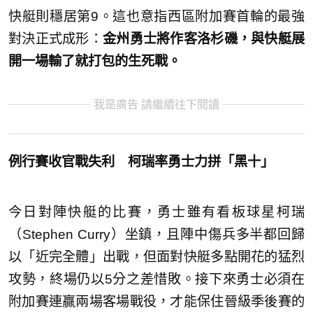
快艇則穩居第9。這也意指西區附加賽首輪的最強
對決正式成形：
金州勇士將作客洛杉磯，與快艇展
開一場輸了就打包的生死戰。
我是廣告 請繼續往下閱讀
例行賽收官戰失利 柯瑞率勇士力拼「黑十」
今日對陣快艇的比賽，勇士雖有看板球星柯瑞
（Stephen Curry）坐鎮，且陣中傷兵多半都回歸
以「近完全體」出戰，但面對快艇多點開花的猛烈
攻勢，終場仍以5分之差惜敗。接下來勇士必須在
附加賽連贏兩場客場戰役，才能保住晉級季後賽的