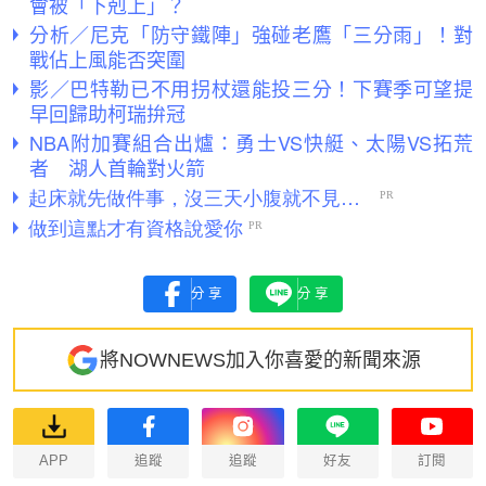
會被「下剋上」？
分析／尼克「防守鐵陣」強碰老鷹「三分雨」！對
戰佔上風能否突圍
影／巴特勒已不用拐杖還能投三分！下賽季可望提
早回歸助柯瑞拚冠
NBA附加賽組合出爐：勇士VS快艇、太陽VS拓荒
者 湖人首輪對火箭
分享
分享
將NOWNEWS加入你喜愛的新聞來源
APP
追蹤
追蹤
好友
訂閱