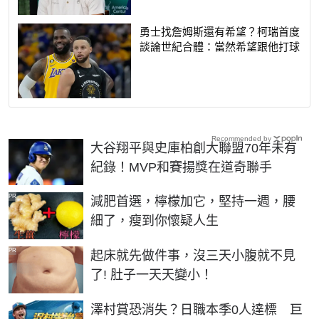
勇士找詹姆斯還有希望？柯瑞首度
談論世紀合體：當然希望跟他打球
Recommended by
大谷翔平與史庫柏創大聯盟70年未有
紀錄！MVP和賽揚獎在道奇聯手
PR
減肥首選，檸檬加它，堅持一週，腰
細了，瘦到你懷疑人生
PR
起床就先做件事，沒三天小腹就不見
了! 肚子一天天變小！
澤村賞恐消失？日職本季0人達標 巨