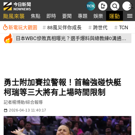
颱風來襲
運動
焦點
即時
要聞
專題
娛樂
全
新電玩大觀園
88風災伴你成長
跨世代
TCN
日本WBC慘敗真相曝光？選手爆料與總教練0溝通
連大谷翔平都吐槽
勇士附加賽拉警報！首輪強碰快艇
柯瑞等三大將有上場時間限制
記者楊博勛/綜合報導
2026-04-13 11:40:17