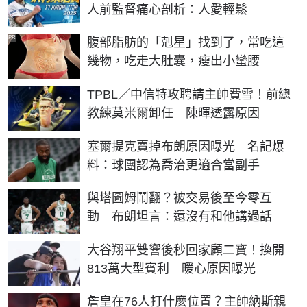
人前監督痛心剖析：人愛輕鬆
PR
腹部脂肪的「剋星」找到了，常吃這
幾物，吃走大肚囊，瘦出小蠻腰
TPBL／中信特攻聘請主帥費雪！前總
教練莫米爾卸任 陳暉透露原因
塞爾提克賣掉布朗原因曝光 名記爆
料：球團認為喬治更適合當副手
與塔圖姆鬧翻？被交易後至今零互
動 布朗坦言：還沒有和他講過話
大谷翔平雙響後秒回家顧二寶！換開
813萬大型賓利 暖心原因曝光
詹皇在76人打什麼位置？主帥納斯親