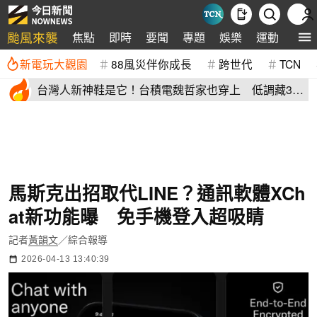
颱風來襲
焦點
即時
要聞
專題
娛樂
運動
全球
新電玩大觀園
88風災伴你成長
跨世代
TCN
台灣人新神鞋是它！台積電魏哲家也穿上 低調藏38
年：超輕水準高
馬斯克出招取代LINE？通訊軟體XCh
at新功能曝 免手機登入超吸睛
記者
黃韻文
／綜合報導
2026-04-13 13:40:39