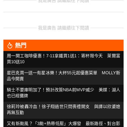
我是廣告 請繼續往下閱讀
我是廣告 請繼續往下閱讀
熱門
周一開工咖啡優惠！7-11拿鐵買1送1：寄杯限今天 萊爾富
買10送10
星巴克買一送一有星冰樂！大杯55元起優惠菜單 MOLLY新
品今開賣
騎士不要庫明加了！預計改簽NBA前MVP威少 美媒：湖人
也已經攤牌
徐莉玲被轟冷血！徐子翔過世只問喪禮開支 與譚以欣婆媳
再無互動
又有新颱風？「3颱+熱帶低壓」大爆發 最新路徑、對台影