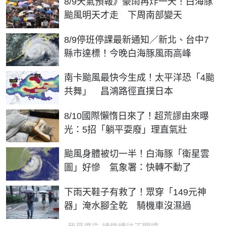
8/9天氣預報》豪雨再炸一天！白海豚
颱風明天才走 下周南部變天
8/9停班停課最新通知／新北、台中7
縣市達標！今晚白海豚風雨高峰
南卡颱風最快今生成！太平洋恐「4颱
共舞」 昌鴻路徑直撲日本
8/10國際懶惰日來了！超荒謬由來曝
光：5招「躺平耍廢」理直氣壯
颱風身體被切一半！白海豚「衛星雲
圖」好慘 氣象署：快轉不動了
下雨天鞋子有救了！眾穿「149元神
器」淹水腳全乾 騎機車沒濕過