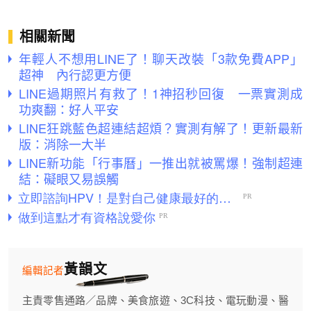
相關新聞
年輕人不想用LINE了！聊天改裝「3款免費APP」
超神 內行認更方便
LINE過期照片有救了！1神招秒回復 一票實測成
功爽翻：好人平安
LINE狂跳藍色超連結超煩？實測有解了！更新最新
版：消除一大半
LINE新功能「行事曆」一推出就被罵爆！強制超連
結：礙眼又易誤觸
黃韻文
編輯記者
主責零售通路／品牌、美食旅遊、3C科技、電玩動漫、醫