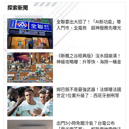
探索新聞
全聯要出大招了！「AI新功能」導
入門市、全電商 超神服務先曝光
《新楓之谷經典版》沒水錢崩潰！
神級攻略曝：升等快、海撈一桶金
姆巴佩不是最強武器！法媒曝法國
世足1位置升級了：西班牙剉咧等
出門3小時免關冷氣？台電公布
「最省電答案」 超耗電地雷做法