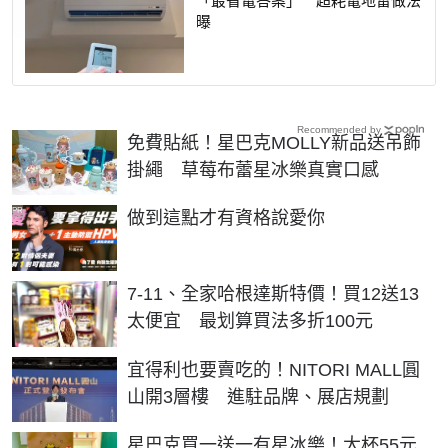
曝
Recommended by
免費貼紙！星巴克MOLLY新品送吊飾
掛繩 草莓布蕾星冰樂真實口感
PR
做到這點才有資格說愛你
7-11、全家哈根達斯特價！買12送13
太便宜 最划算買法多折100元
宜得利也要賣吃的！NITORI MALL圓
山開3層樓 進駐品牌、展店規劃
星巴克買一送一有星冰樂！大杯55元