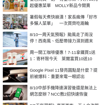
起優惠菜單 MOLLY新品今開賣
暑假每天煮快崩潰！家長瘋傳「好市
多懶人菜單」 一次買齊吃兩輪
8/10一周天氣預報》颱風走了雨沒
停！西南風、低壓帶接力濕到週末
周一開工咖啡優惠！7-11拿鐵買1送
1：寄杯限今天 萊爾富買10送10
Google Pixel 11發亮圓點是什麼？提
前被爆料：重要來電一眼認出
8/10中部手機降速演習後還是無法上
網怎麼辦？NCC教2招快速恢復