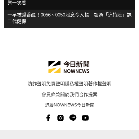
響一次看
一早被錢香醒！0056、0050股息今入帳 超過「這持股」課
二代健保
防詐聲明
免責聲明
隱私權聲明
著作權聲明
會員條款
關於我們
合作提案
追蹤NOWNEWS今日新聞