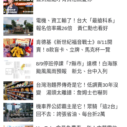
電機、資工輸了！台大「最搶科系」
報名倍率飆26倍 黃仁勳也看好
肯德基《新世紀福音戰士》8/11開
賣！8款盲卡、立牌、馬克杯一覽
8/9停班停課「7縣市」達標！白海豚
颱風風雨預報 新北、台中入列
台灣泡麵界傳奇是它！低調賣30年沒
變 湯頭太離譜：詹姆士也嚇到
機車界公認霸主是它！眾騎「這2台」
回不去：誇張省油、每台折2萬