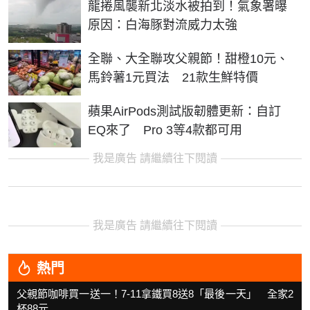
龍捲風襲新北淡水被拍到！氣象署曝
原因：白海豚對流威力太強
全聯、大全聯攻父親節！甜橙10元、
馬鈴薯1元買法 21款生鮮特價
蘋果AirPods測試版韌體更新：自訂
EQ來了 Pro 3等4款都可用
我是廣告 請繼續往下閱讀
我是廣告 請繼續往下閱讀
熱門
父親節咖啡買一送一！7-11拿鐵買8送8「最後一天」 全家2
杯88元