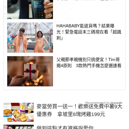
HAHABABY能退貨嗎？結果曝
光！緊急電話末三碼現在看「超諷
刺」
父親節孝親機別只挑便宜！Tim哥
揭4原則 3款熱門手機怎麼選速看
Recommended by
麥當勞買一送一！歡樂送免費中薯9大
優惠券 拿坡里8塊烤雞199元
PR
做到這點才有資格說愛你