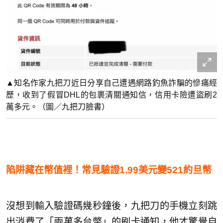
▲知名作家九把刀近日分享自己遭遇網路釣魚詐騙的慘痛經
歷，收到了假冒DHL的包裹清關通知信，信用卡險遭盜刷2
萬多元。（圖／九把刀臉書）
陷阱藏在幣值裡！常見驗證1.99美元變521約旦幣
沒想到輸入驗證碼幾秒鐘後，九把刀的手機立刻跳
出消費了「兩萬多台幣」的刷卡通知，他才驚覺自