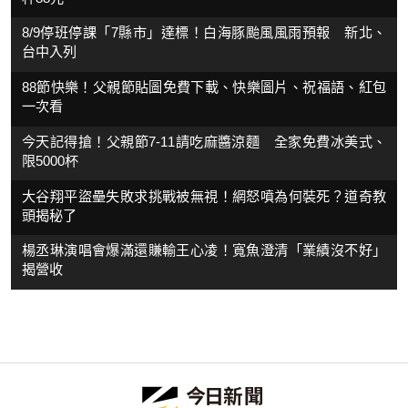
8/9停班停課「7縣市」達標！白海豚颱風風雨預報 新北、
台中入列
88節快樂！父親節貼圖免費下載、快樂圖片、祝福語、紅包
一次看
今天記得搶！父親節7-11請吃麻醬涼麵 全家免費冰美式、
限5000杯
大谷翔平盜壘失敗求挑戰被無視！網怒噴為何裝死？道奇教
頭揭秘了
楊丞琳演唱會爆滿還賺輸王心凌！寬魚澄清「業績沒不好」
揭營收