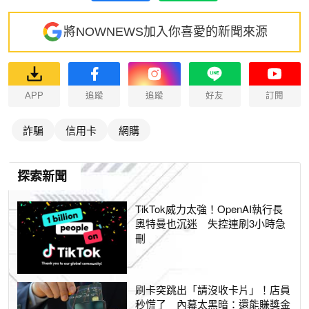
將NOWNEWS加入你喜愛的新聞來源
APP
追蹤
追蹤
好友
訂閱
詐騙
信用卡
網購
探索新聞
TikTok威力太強！OpenAI執行長
奧特曼也沉迷 失控連刷3小時急
刪
刷卡突跳出「請沒收卡片」！店員
秒慌了 內幕太黑暗：還能賺獎金