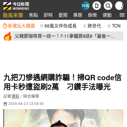
颱風來襲
焦點
即時
要聞
專題
娛樂
運動
全球
新電玩大觀園
88風災伴你成長
跨世代
TCN
父親節咖啡買一送一！7-11拿鐵買8送8「最後一
天」 全家2杯88元
九把刀慘遇網購詐騙！掃QR code信
用卡秒遭盜刷2萬 刁鑽手法曝光
記者
潘毅
／綜合報導
2026-04-13 13:58:50