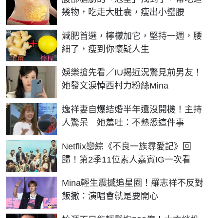
幾物，吃走大肚囊，瘦出小蠻腰
PR
減肥首選，檸檬加它，堅持一週，腰
細了，瘦到你懷疑人生
娛樂搶先看／IU揭近況驚見前男友！
她發文淚悼西村力粉絲Mina
逸祥妻自爆結婚半年還沒開機！主持
人驚呆 她羞吐：不熟悉這件事
Netflix戀綜《不良一族尋愛記》回
歸！第2季11位素人嘉賓IG一次看
Mina輕生震撼追星圈！羅志祥不反對
飯撒：演唱會就是要開心