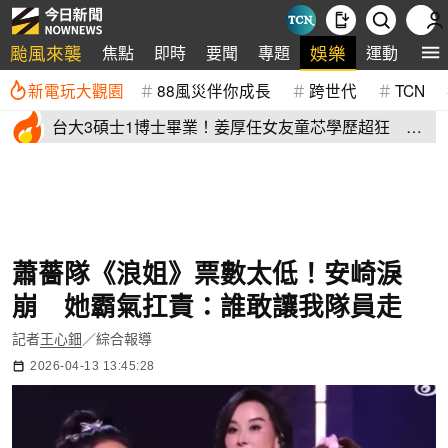
颱風來襲
娛樂
焦點
即時
要聞
專題
運動
全
新電玩大觀園
88風災伴你成長
跨世代
TCN
台大3碩士1博士畢業！姜厚任女友童芯學歷超狂 他
讚爆：比我厲害
蕭薔隊《浪姐》票數太低！安崎淚
崩 她霸氣扛責：誰敢讓我隊員走
記者
王心鈿
／綜合報導
2026-04-13 13:45:28