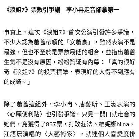
《浪姐7》票數引爭議 李小冉走音卻拿第一
事實上，這次《浪姐7》首次公演引發許多爭議，
不少人認為蕭薔帶領的「安蕭鳥」，雖然表演不是
最強，但也不至於是票數最低的組合，並指出蕭薔
生氣不是沒有原因，紛紛質疑有內幕：「真的很好
奇《浪姐7》的投票標準，表現好的人得不到應有
的成績。」
除了蕭薔這組外，李小冉、唐藝昕、王濛表演的
〈心願便利貼〉也引發爭議。只見一開口就走音的
她們，竟獲得了857票，打敗莊法、維妮娜Nina、
江語晨演唱的〈大藝術家〉，就連個人喜愛度排