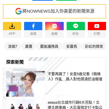
將NOWNEWS加入你喜愛的新聞來源
APP
追蹤
追蹤
好友
訂閱
浪姐7
蕭薔
霸氣護隊員
安蕭鳥
彩虹的微笑
探索新聞
不要再踢了！女星6歲兒看《蜘蛛
人》作亂 路人對他頭澆奶油報復
aespa台北城市行銷6大亮點！北
捷主題車廂、大巨蛋限定打卡點公