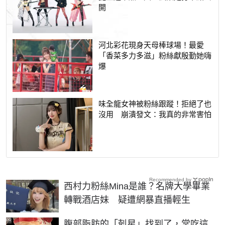
開
河北彩花現身天母棒球場！最愛
「香菜多力多滋」粉絲獻殷勤她嗨
爆
味全龍女神被粉絲跟蹤！拒絕了也
沒用 崩潰發文：我真的非常害怕
Recommended by
西村力粉絲Mina是誰？名牌大學畢業
轉戰酒店妹 疑遭網暴直播輕生
PR
腹部脂肪的「剋星」找到了，常吃這