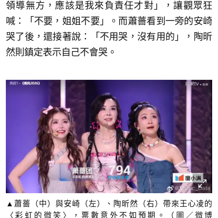
領導無方，應該是我來負責任才對」，讓觀眾狂
喊：「不要，姐姐不要」。而蕭薔看到一旁的安崎
哭了後，還接著說：「不用哭，沒有用的」，陶昕
然則鎮定表示自己不會哭。
▲蕭薔（中）與安崎（左）、陶昕然（右）帶來王心凌的
〈彩虹的微笑〉，票數意外不如預期。（圖／微博