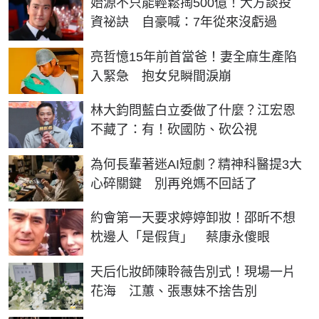
始源不只能輕鬆掏500億！大方談投
資祕訣 自豪喊：7年從來沒虧過
亮哲憶15年前首當爸！妻全麻生產陷
入緊急 抱女兒瞬間淚崩
林大鈞問藍白立委做了什麼？江宏恩
不藏了：有！砍國防、砍公視
為何長輩著迷AI短劇？精神科醫提3大
心碎關鍵 別再兇媽不回話了
約會第一天要求婷婷卸妝！邵昕不想
枕邊人「是假貨」 蔡康永傻眼
天后化妝師陳聆薇告別式！現場一片
花海 江蕙、張惠妹不捨告別