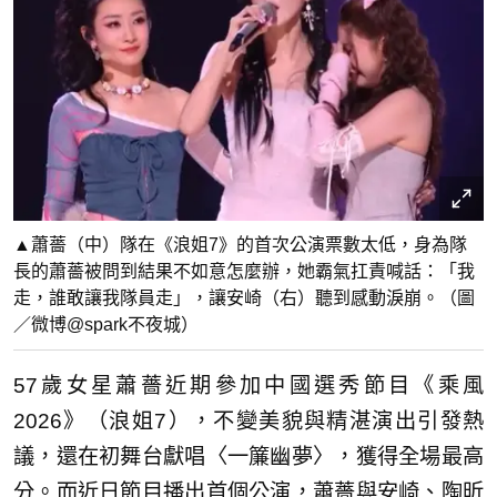
▲蕭薔（中）隊在《浪姐7》的首次公演票數太低，身為隊
長的蕭薔被問到結果不如意怎麼辦，她霸氣扛責喊話：「我
走，誰敢讓我隊員走」，讓安崎（右）聽到感動淚崩。（圖
／微博@spark不夜城）
57歲女星蕭薔近期參加中國選秀節目《乘風
2026》（浪姐7），不變美貌與精湛演出引發熱
議，還在初舞台獻唱〈一簾幽夢〉，獲得全場最高
分。而近日節目播出首個公演，蕭薔與安崎、陶昕