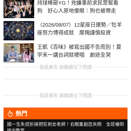
持球棒砸YG！兇嫌事前求民眾幫看
狗 好心人原地傻眼：狗也被帶走
（2026/08/07）12星座日運勢／牡羊
座努力博得成就 摩羯謹慎投資
王凱《百味》被寫出國不告而別！夏
宇禾一講台詞就哽咽 劇迷全哭
我是廣告 請繼續往下閱讀
我是廣告 請繼續往下閱讀
熱門
國一生失控折掃把狂刺女老師！右眼重創恐失明 全班嚇到
逃出教室