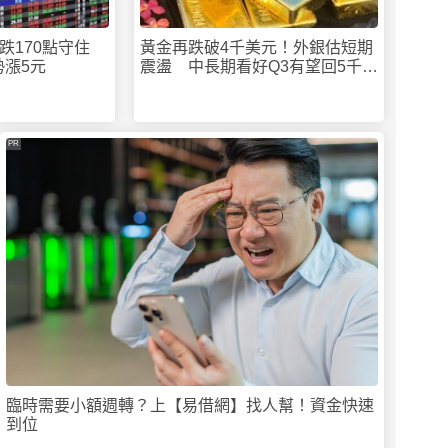
跌170點守住
黃金再跌破4千美元！外銀估短期
勢漲5元
震盪 中長期看好Q3有望回5千美
元
PR
臨時需要小額週轉？上【易借網】找人幫！資金快速
到位