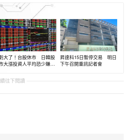
虧大了！台股休市 日韓股
昇達科15日暫停交易 明日
市大漲投資人平均恐少賺6
下午召開重訊記者會
萬
繼續往下閱讀