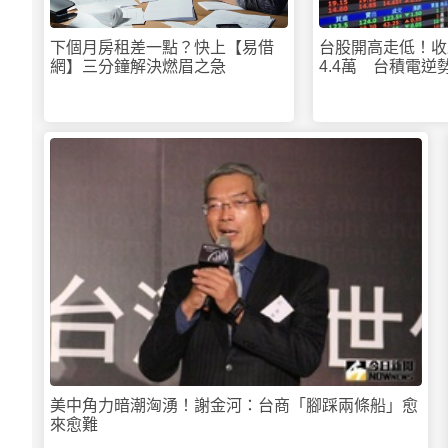
下個月房租差一點？快上【易借
台股開高走低！收
網】三分鐘解決燃眉之急
4.4萬 台積電逆
美中角力暗潮洶湧！謝金河：台商「腳踩兩條船」愈
來愈難