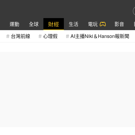
財經
運動
全球
生活
電玩
影音
台灣前線
心理假
AI主播Niki＆Hanson報新聞