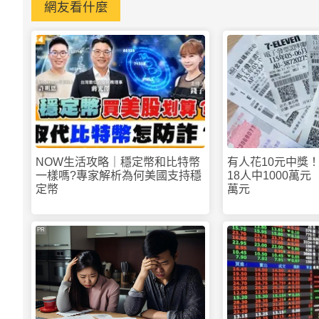
網友看什麼
NOW生活攻略｜穩定幣和比特幣
有人花10元中獎！
一樣嗎?專家解析為何美國支持穩
18人中1000萬元
定幣
萬元
PR