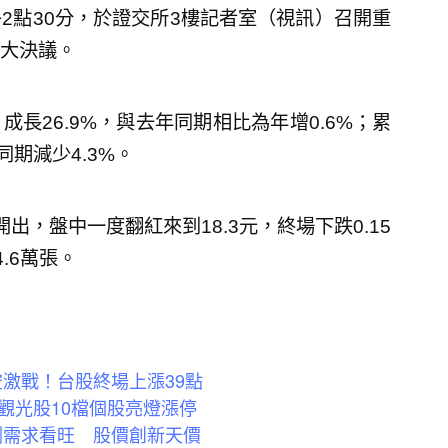
2點30分，於證交所3樓記者室（視訊）召開重
大決議。
月成長26.9%，與去年同期相比為年增0.6%；累
同期減少4.3%。
出，盤中一度翻紅來到18.3元，終場下跌0.15
.6萬張。
空激戰！台股終場上漲39點
觀光股10檔個股亮燈漲停
測需求看旺 股價創新天價