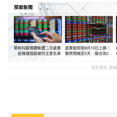
探索新聞
華新科股價腰斬遭二次處置
處置股新制8月10日上路！
這幾檔個股被列注意名單
關禁閉縮至5天 撮合改2分
鐘一次
我是廣告 請