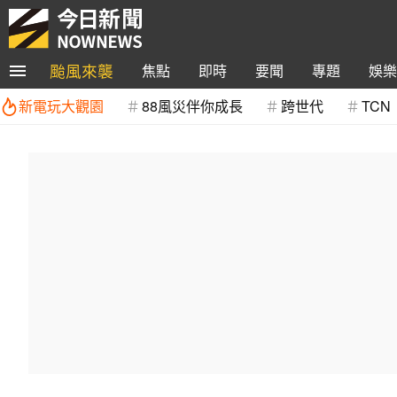
颱風來襲
焦點
即時
要聞
專題
娛樂
新電玩大觀園
88風災伴你成長
跨世代
TCN