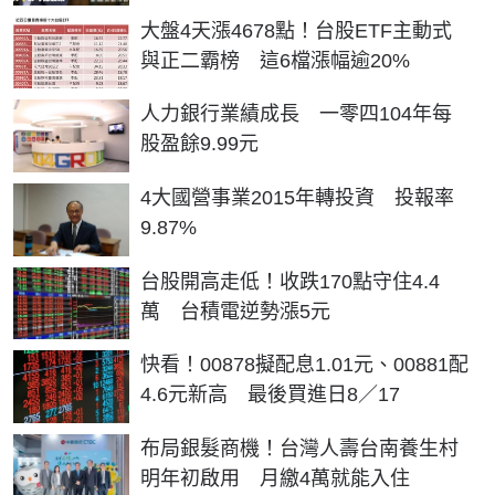
大盤4天漲4678點！台股ETF主動式
與正二霸榜 這6檔漲幅逾20%
人力銀行業績成長 一零四104年每
股盈餘9.99元
4大國營事業2015年轉投資 投報率
9.87%
台股開高走低！收跌170點守住4.4
萬 台積電逆勢漲5元
快看！00878擬配息1.01元、00881配
4.6元新高 最後買進日8／17
布局銀髮商機！台灣人壽台南養生村
明年初啟用 月繳4萬就能入住