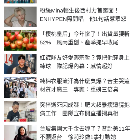
粉絲Mina輕生後西村力首露面！
ENHYPEN照開唱 他1句話惹眾怒
「櫻桃皇后」今年慘了！出貨量腰斬
52% 風雨重創、產季提早收尾
紅襪隊友好愛鄭宗哲？竟把他穿身上
練球 隊記爆內幕：感情超好
純棉衣服流汗為什麼臭爆？苦主哭這
材質才魔王 專家：重磅三倍臭
突猝逝死因成謎！肥大叔暴瘦遭猜抱
病工作 團隊宣布開直播揭真相
台玻集團大千金去哪了？昔赴美11年
不願返台 徐莉玲做1事打動她