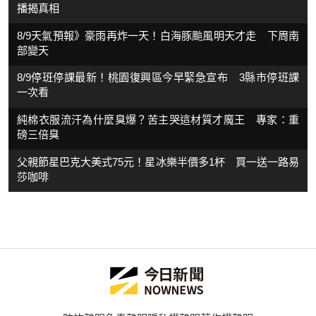
播揭真相
8/9天氣預報》豪雨再炸一天！白海豚颱風明天才走 下周南
部變天
8/9停班停課最新！桃園復興區今早緊急宣布 3縣市停班課
一次看
純棉衣服流汗為什麼臭爆？苦主哭這材質才魔王 專家：重
磅三倍臭
父親節星巴克大美式75元！星冰樂半價多1杯 買一送一路易
莎咖啡