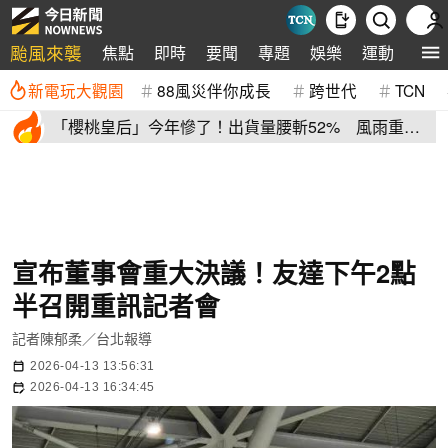
颱風來襲
焦點
即時
要聞
專題
娛樂
運動
全球
新電玩大觀園
88風災伴你成長
跨世代
TCN
「櫻桃皇后」今年慘了！出貨量腰斬52% 風雨重
創、產季提早收尾
宣布董事會重大決議！友達下午2點
半召開重訊記者會
記者陳郁柔／台北報導
2026-04-13 13:56:31
2026-04-13 16:34:45