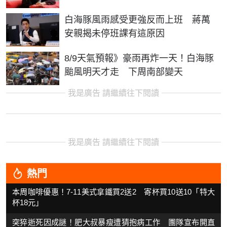
白海豚風雨感受更強反而上班 蔣萬
安親揭未停班課有這原因
8/9天氣預報》豪雨再炸一天！白海豚
颱風明天才走 下周南部變天
我是廣告 請繼續往下閱讀
我是廣告 請繼續往下閱讀
熱門
本周咖啡優惠！7-11美式拿鐵買2送2 寄杯買10送10「特大
杯18元」
突猝逝死因成謎！肥大叔暴瘦遭猜抱病工作 團隊宣布開直