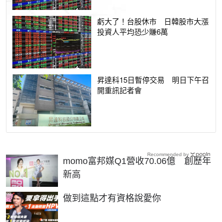
虧大了！台股休市 日韓股市大漲
投資人平均恐少賺6萬
昇達科15日暫停交易 明日下午召
開重訊記者會
Recommended by
momo富邦媒Q1營收70.06億 創歷年
新高
PR
做到這點才有資格說愛你