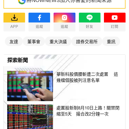
將NOWNEWS加入你喜愛的新聞來源
APP
追蹤
追蹤
好友
訂閱
友達
董事會
重大決議
證券交易所
重訊
探索新聞
華新科股價腰斬遭二次處置 這
幾檔個股被列注意名單
處置股新制8月10日上路！關禁閉
縮至5天 撮合改2分鐘一次