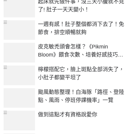
起床就先做件事，沒三天小腹就不見
了! 肚子一天天變小！
PR
一週有感！肚子整個都消下去了！免
節食，排空順暢就夠
皮克敏禿頭會怎樣？《Pikmin
Bloom》餵食次數、培養好感技巧整
理
PR
檸檬搭配它，臉上斑點全部消失了，
小肚子都變平坦了
颱風動態整理！白海豚「路徑、登陸
點、風雨、停班停課機率」一覽
PR
做到這點才有資格說愛你