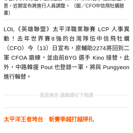
意，近期宣布將進行人員調整。 （圖／CFO中信飛牡蠣臉
書）
LOL《英雄聯盟》太平洋職業聯賽 LCP 人事異
動！去年世界賽8強的台灣隊伍中信飛牡蠣
（CFO）今（13）日宣布，原輔助2274將回到二
軍 CFOA 磨練，並由前BYG 選手 Kino 接替，此
外，中路韓援 Pout 也登錄一軍，將與 Pungyeon
進行輪替。
我是廣告 請繼續往下閱讀
太平洋王者垮台 新賽季越打越掙扎