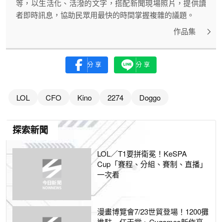
等，以生活化、活潑的文字，搭配新聞現場照片，提供讀
者即時訊息，協助民眾用最快的時間掌握複雜的議題。
作品集
分享
分享
LOL
CFO
Kino
2274
Doggo
探索新聞
LOL／T1要拼衛冕！KeSPA
Cup「賽程、分組、賽制、直播」
一次看
漫畫博覽會7/23世貿登場！1200攤
進駐 任天堂、Cygames新作亮