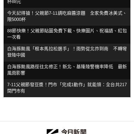
杯88元
今天記得搶！父親節7-11請吃麻醬涼麵 全家免費冰美式、
限5000杯
88節快樂！父親節貼圖免費下載、快樂圖片、祝福語、紅包
一次看
白海豚颱風「根本馬拉松選手」！雨勢從北炸到南 不轉彎
登陸中國
白海豚颱風路徑往北修正！新北、基隆陸警機率降低 最新
風雨影響
7-11父親節發豆漿！門市「完成1動作」就能領：全台共217
間門市有