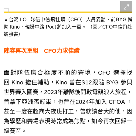
▲台灣 LOL 隊伍中信飛牡蠣（CFO）人員異動，前BYG 輔
助 Kino、韓援中路 Pout 將加入一軍。 （圖／CFO中信飛牡
蠣臉書）
陣容再次重組 CFO力求佳績
面對隊伍磨合極度不順的窘境，CFO 選擇找
回 Kino 擔任輔助，Kino 曾在S12跟隨 BYG 參與
世界賽入圍賽，2023年離隊後開啟電競浪人旅程，
曾拿下亞洲盃冠軍，也曾在2024年加入 CFOA ，
甚至一度在超商大夜班打工，曾就讀台大的他，因
為學歷和賽場表現時常成為焦點，如今再次回歸一
級賽區。