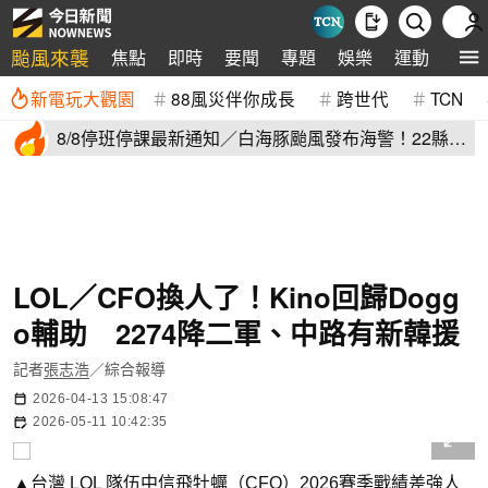
颱風來襲
焦點
即時
要聞
專題
娛樂
運動
全球
新電玩大觀園
88風災伴你成長
跨世代
TCN
8/8停班停課最新通知／白海豚颱風發布海警！22縣市
正常上班上課
LOL／CFO換人了！Kino回歸Dogg
o輔助 2274降二軍、中路有新韓援
記者
張志浩
／綜合報導
2026-04-13 15:08:47
2026-05-11 10:42:35
▲台灣 LOL 隊伍中信飛牡蠣（CFO）2026賽季戰績差強人