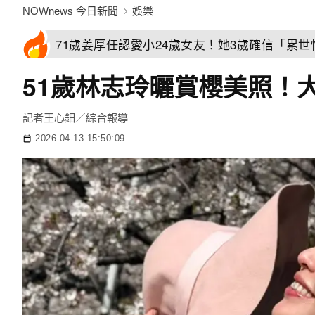
NOWnews 今日新聞
娛樂
71歲姜厚任認愛小24歲女友！她3歲確信「累
51歲林志玲曬賞櫻美照！
記者
王心鈿
／綜合報導
2026-04-13 15:50:09