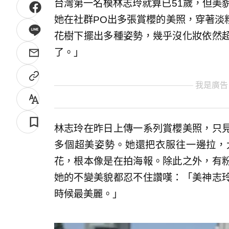
台灣第一名模林志玲就算已51歲，但美
她在社群PO出多張賞櫻的美照，穿著淡
花樹下擺出多種姿勢，幾乎沒化妝依然
了。」
我是廣告
林志玲在昨日上傳一系列賞櫻美照，只
多個超美姿勢。她還把衣服往一邊拉，
花，根本像是在拍海報。除此之外，有
她的不變美貌都忍不住讚嘆：「美神志
時候最美麗。」