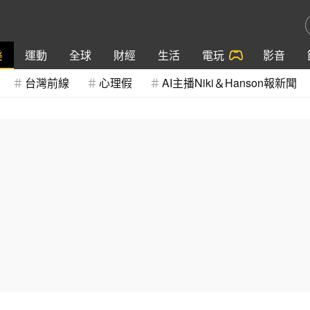
樂
運動
全球
財經
生活
電玩
影音
台灣前線
心理假
AI主播Niki＆Hanson報新聞