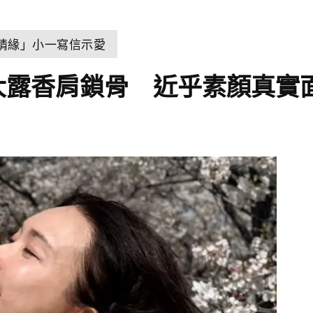
世情緣」小一寫信示愛
大露香肩鎖骨 近乎素顏真實