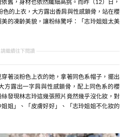
貌依舊，身材也依然纖細高挑。而昨（12）日，
粉色的上衣，大方露出香肩與性感鎖骨，站在櫻
超美的凍齡美貌，讓粉絲驚呼：「志玲姐姐太美
 請繼續往下閱讀
見穿著淡粉色上衣的她，拿著同色系帽子，擺出
大方露出一字肩與性感鎖骨，配上同色系的櫻
粉絲發現林志玲這幾張照片竟然幾乎沒化妝，對
玲姐姐」、「皮膚好好」、「志玲姐姐不化妝的