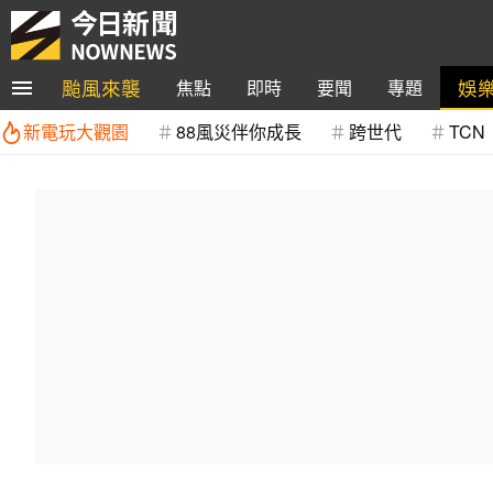
颱風來襲
娛
焦點
即時
要聞
專題
新電玩大觀園
88風災伴你成長
跨世代
TCN