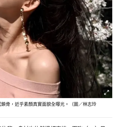
性感鎖骨，近乎素顏真實面貌全曝光。（圖／林志玲