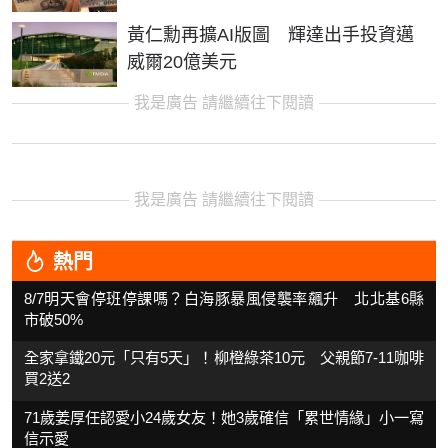
黃仁勳再擴AI版圖 輝達出手投資邁
威爾20億美元
我是廣告 請繼續往下閱讀
我是廣告 請繼續往下閱讀
熱門
8/7明天會停班停課嗎？白海豚暴風侵襲率飆升 北北基6縣
市破50%
全家拿鐵20元「只有5天」！柳橙綠茶10元 父親節7-11咖啡
買2送2
71歲姜厚任認愛小24歲女友！她3歲確信「累世情緣」小一寫
信示愛