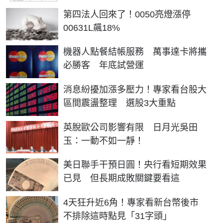
第四法人回來了！0050亮燈漲停
00631L飆18%
機器人點餐結帳服務 萬事達卡將攜
必勝客 年底試營運
消息紛擾加漲多壓力！專家看台股大
區間震盪整理 選股3大重點
英脫歐公司影響有限 日月光吳田
玉：一動不如一靜！
美日聯手干預日圓！央行看短期效果
已見 但長期成敗關鍵要看這
4天狂升近6角！專家看新台幣後市
不排除這時點見「31字頭」