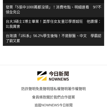
發票「5張中1000萬都沒領」！消費地點、明細速看 9/7不
領全充公
台大3碩士1博士畢業！姜厚任女友童芯學歷超狂 他讚爆：
比我厲害
台灣讀「1科系」56.2%學生後悔！不是獸醫、中文 學霸認
了窮又累
防詐聲明
免責聲明
隱私權聲明
著作權聲明
會員條款
關於我們
合作提案
追蹤NOWNEWS今日新聞