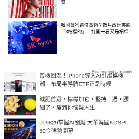
會
韓國貪狗還沒貪夠？散戶改玩美股
「3檔標的」 打開一看又是槓桿
Recommended by
智機回溫！iPhone導入AI引爆換機
潮 布局半導體ETF正是時候
PR
減肥首選，檸檬加它，堅持一週，腰
細了，瘦到你懷疑人生
PR
009829掌握AI關鍵 大華韓國KOSPI
50今強勢開募