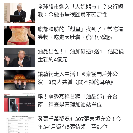
全球股市進入「人造熊市」？央行總
裁：金融市場很顧忌不確定性
PR
腹部脂肪的「剋星」找到了，常吃這
幾物，吃走大肚囊，瘦出小蠻腰
油品出包！中油加碼退1送1 估賠償
金額約4億元
讓藝術走入生活！國泰雲門戶外公
演 3萬人共賞《關不掉的耳朵》
糗！盧秀燕稱台糖「油品部」在台
南 經查是管理加油站單位
發票千萬獎竟有307張未領充公！今
年3-4月還有5張待領 至9／7