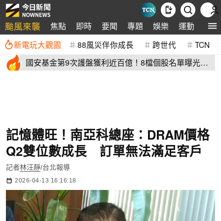
颱風來襲
焦點
即時
要聞
專題
娛樂
運動
全球
新電玩大觀園
88風災伴你成長
跨世代
TCN
國安基金第9次護盤獲利近百億！8檔個股名單曝光
光台積電賺77億
記憶體旺！南亞科總座：DRAM價格
Q2雙位數成長 訂單無法滿足客戶
記者
林汪靜
/台北報導
2026-04-13 16:16:18