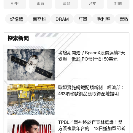
APP
追蹤
追蹤
好友
訂閱
記憶體
南亞科
DRAM
訂單
毛利率
營收
探索新聞
考驗期開始？SpaceX股價連續2天
受壓 低於IPO發行價150美元
歐盟實施鋼鐵配額新制 經濟部：
463項輸歐鋼品應取得產地證明
TPBL／戰神終於官宣林庭謙！雙
方簽複數年合約 13日辦加盟記者