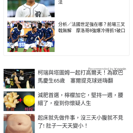
法
分析／法國世足強在哪？前場三叉
戟無解 摩洛哥8強爆冷得抓1破口
Recommended by
柯瑞與塔圖姆一起打高爾夫！為歐巴
馬慶生65歲 塞爾提克球迷嗨翻
PR
減肥首選，檸檬加它，堅持一週，腰
細了，瘦到你懷疑人生
PR
起床就先做件事，沒三天小腹就不見
了! 肚子一天天變小！