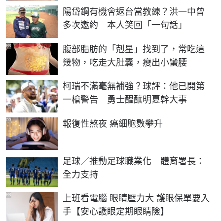
陽岱鋼有機會返台當教練？洪一中曾
多次邀約 本人笑回「一句話」
PR
腹部脂肪的「剋星」找到了，常吃這
幾物，吃走大肚囊，瘦出小蠻腰
柯瑞不滿毫無補強？球評：他已開第
一槍警告 勇士醞釀明夏幹大事
PR
報復性熬夜 癌細胞數攀升
足球／推動足球職業化 體育署長：
全力支持
PR
上班看電腦 眼睛壓力大 護眼保單要入
手【安心護眼定期眼睛險】