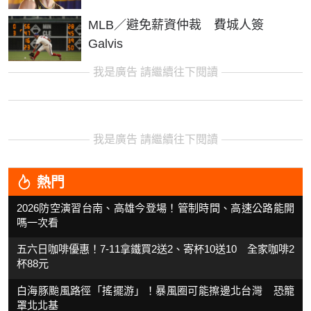
MLB／避免薪資仲裁 費城人簽
Galvis
我是廣告 請繼續往下閱讀
我是廣告 請繼續往下閱讀
熱門
2026防空演習台南、高雄今登場！管制時間、高速公路能開
嗎一次看
五六日咖啡優惠！7-11拿鐵買2送2、寄杯10送10 全家咖啡2
杯88元
白海豚颱風路徑「搖擺游」！暴風圈可能擦邊北台灣 恐籠
罩北北基