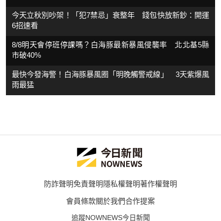
今天立秋別吵架！「犯7禁忌」衰整年 錢包快放新鈔：開運
6招速看
8/8明天會停班停課嗎？白海豚最新暴風侵襲率 北北基5縣
市破40%
最快今發海警！白海豚暴風圈「明晚觸警戒線」 3天紫爆風
雨最猛
防詐聲明
免責聲明
隱私權聲明
著作權聲明
會員條款
關於我們
合作提案
追蹤NOWNEWS今日新聞