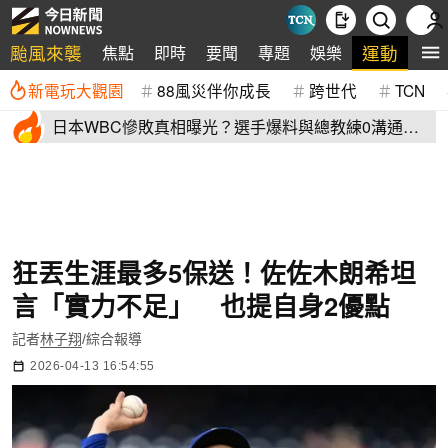
颱風來襲
運動
焦點
即時
要聞
專題
娛樂
全
新電玩大觀園
88風災伴你成長
跨世代
TCN
日本WBC慘敗真相曝光？選手爆料與總教練0溝通
連大谷翔平都吐槽
狂丟生涯最多5保送！佐佐木朗希坦
言「實力不足」 也提自身2優點
記者
林子翔
/綜合報導
2026-04-13 16:54:55