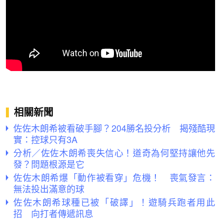
相關新聞
佐佐木朗希被看破手腳？204勝名投分析 揭殘酷現
實：控球只有3A
分析／佐佐木朗希喪失信心！道奇為何堅持讓他先
發？問題根源是它
佐佐木朗希爆「動作被看穿」危機！ 喪氣發言：
無法投出滿意的球
佐佐木朗希球種已被「破譯」！遊騎兵跑者用此
招 向打者傳遞訊息