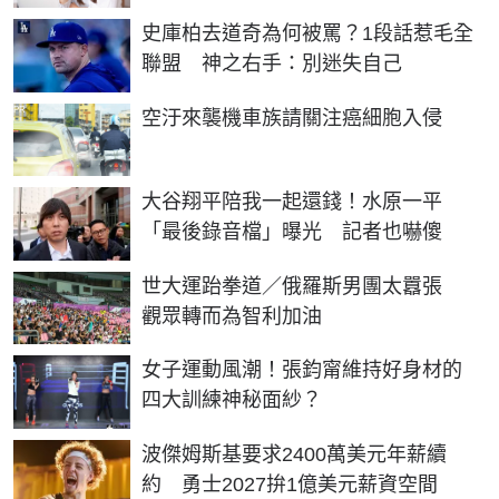
史庫柏去道奇為何被罵？1段話惹毛全
聯盟 神之右手：別迷失自己
PR
空汙來襲機車族請關注癌細胞入侵
大谷翔平陪我一起還錢！水原一平
「最後錄音檔」曝光 記者也嚇傻
世大運跆拳道／俄羅斯男團太囂張
觀眾轉而為智利加油
女子運動風潮！張鈞甯維持好身材的
四大訓練神秘面紗？
波傑姆斯基要求2400萬美元年薪續
約 勇士2027拚1億美元薪資空間