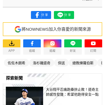
分享
分享
將NOWNEWS加入你喜愛的新聞來源
APP
追蹤
追蹤
好友
訂閱
佐佐木朗希
洛杉磯道奇
保送
總教練羅伯斯
德
探索新聞
大谷翔平忍痛跑壘拚止敗！道奇主
帥感性發聲：希望他跑得安全一點