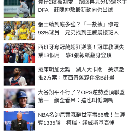
費仔2度被割愛！跑回再見分仍遭水手
DFA 莊陳仲敖最新動向也出爐
張士綸到底多強？「一數據」慘電
93%球員 兄弟找到王威晨接班人
西班牙奪冠藏超狂逆襲！冠軍教頭失
業18個月 靠1張報紙翻身登頂
搶庫明加太難！湖人大卡關 美媒激
推2方案：唐西奇舊夥伴當B計畫
大谷翔平不行了？OPS逆勢登頂聯盟
第一 網全看呆：這也叫低潮嗎
NBA名帥尼爾森辭世享壽86歲！生涯
奪1335勝 柯瑞、諾威斯基哀悼