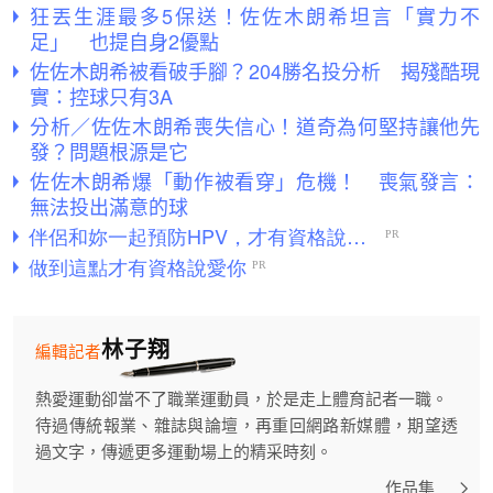
狂丟生涯最多5保送！佐佐木朗希坦言「實力不
足」 也提自身2優點
佐佐木朗希被看破手腳？204勝名投分析 揭殘酷現
實：控球只有3A
分析／佐佐木朗希喪失信心！道奇為何堅持讓他先
發？問題根源是它
佐佐木朗希爆「動作被看穿」危機！ 喪氣發言：
無法投出滿意的球
林子翔
編輯記者
熱愛運動卻當不了職業運動員，於是走上體育記者一職。
待過傳統報業、雜誌與論壇，再重回網路新媒體，期望透
過文字，傳遞更多運動場上的精采時刻。
作品集