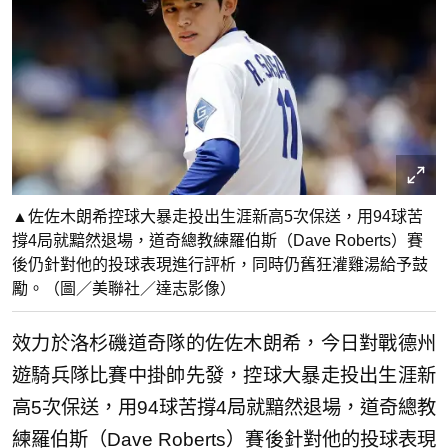
▲佐佐木朗希控球大暴走投出生涯新高5次保送，用94球苦
撐4局就黯然退場，道奇總教練羅伯斯（Dave Roberts）賽
後仍針對他的投球表現進行評析，同時仍舊狂灌雞湯給予鼓
勵。（圖／美聯社／達志影像）
效力於洛杉磯道奇隊的佐佐木朗希，今日對戰德州
遊騎兵隊比賽中掛帥先發，控球大暴走投出生涯新
高5次保送，用94球苦撐4局就黯然退場，道奇總教
練羅伯斯（Dave Roberts）賽後針對他的投球表現