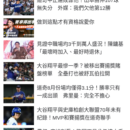
道奇中止連敗靠他！山本由伸107球
無失分 外媒：我們欠他第12勝
PR
做到這點才有資格說愛你
見證中職場均3千到萬人盛況！陳鏞基
「最壞時加入、最好時退休」
大谷翔平最慘一季？被移出賽揚獎賭
盤榜單 全壘打也被舒瓦伯拉開
道奇8月份場均僅得3.1分！勝率只有
一成出頭 弗里曼：完全不擔心
大谷翔平與史庫柏創大聯盟70年未有
紀錄！MVP和賽揚獎在道奇聯手