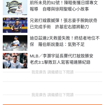
前所未見的92號！陳睦衡獲日媒專文
報導 自曝與徐翔聖暖心小故事
兄弟打線震撼彈！張志豪手腕鉤狀骨
已完成手術 許基宏右膝將動刀
迪亞茲連2天救援失敗！終結者地位不
保 羅伯斯說重話：氣勢不足
MLB／李灝宇延長賽代打敲致勝安
老虎3:1擊敗巨人寫客場連勝紀錄
我是廣告 請繼續往下閱讀
我是廣告 請繼續往下閱讀