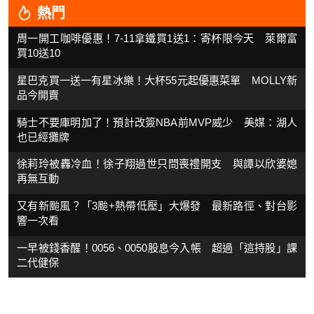
熱門
周一開工咖啡優惠！7-11拿鐵買1送1：寄杯限今天 萊爾富
買10送10
星巴克買一送一有星冰樂！大杯55元起優惠菜單 MOLLY新
品今開賣
騎士不要庫明加了！預計改簽NBA前MVP威少 美媒：湖人
也已經攤牌
徐莉玲被轟冷血！徐子翔過世只問喪禮開支 與譚以欣婆媳
再無互動
又有新颱風？「3颱+熱帶低壓」大爆發 最新路徑、對台影
響一次看
一早被錢香醒！0056、0050股息今入帳 超過「這持股」課
二代健保