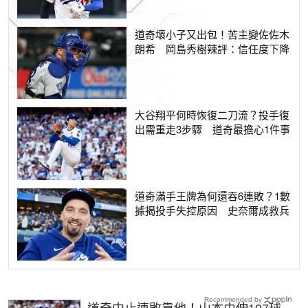
道奇壞小子又出包！苦主變佐佐木
朗希 岡島秀樹辣評：信任度下降
大谷翔平何時恢復二刀流？投手復
出需重走3步驟 道奇最擔心1件事
道奇滿手王牌為何還吞6連敗？1數
據揭投手失控原因 史奈爾成救兵
Recommended by