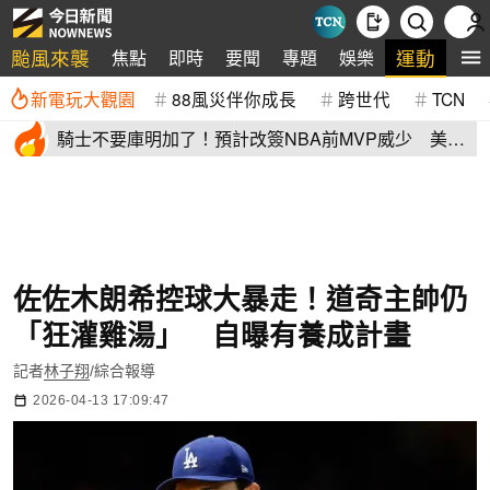
颱風來襲
運動
焦點
即時
要聞
專題
娛樂
全
新電玩大觀園
88風災伴你成長
跨世代
TCN
騎士不要庫明加了！預計改簽NBA前MVP威少 美
媒：湖人也已經攤牌
佐佐木朗希控球大暴走！道奇主帥仍
「狂灌雞湯」 自曝有養成計畫
記者
林子翔
/綜合報導
2026-04-13 17:09:47