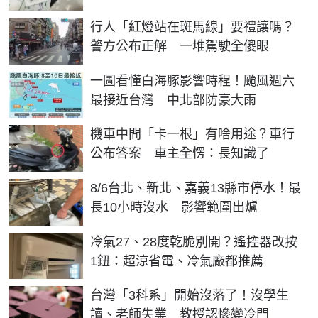
行人「紅燈站在斑馬線」要禮讓嗎？
警方公布正解 一堆駕駛全傻眼
一圖看懂白海豚影響時程！颱風週六
最接近台灣 中北部防豪大雨
機車中間「卡一根」有啥用途？車行
公布答案 車主全愣：長知識了
8/6台北、新北、嘉義13縣市停水！最
長10小時沒水 影響範圍出爐
冷氣27、28度乾脆別開？遙控器改按
1鈕：超涼省電、冷氣廠都推薦
台灣「3科系」開始沒落了！沒學生
讀、老師失業 教授認慘變冷門