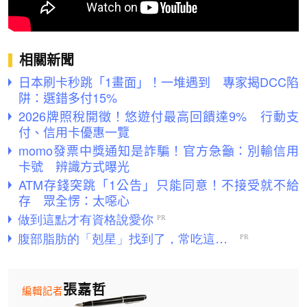
相關新聞
日本刷卡秒跳「1畫面」！一堆遇到 專家揭DCC陷
阱：選錯多付15%
2026牌照稅開徵！悠遊付最高回饋達9% 行動支
付、信用卡優惠一覽
momo發票中獎通知是詐騙！官方急籲：別輸信用
卡號 辨識方式曝光
ATM存錢突跳「1公告」只能同意！不接受就不給
存 眾全愣：太噁心
張嘉哲
編輯記者