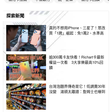
探索新聞
真的不想用iPhone、三星了！眾改
買「1牌」崛起：免1萬2、水準高
逾300萬卡友快看！Richart卡最新
權益一次看 3大享樂最高10%回
饋
台灣泡麵界傳奇是它！低調賣30年
沒變 湯頭太離譜：詹姆士也嚇到