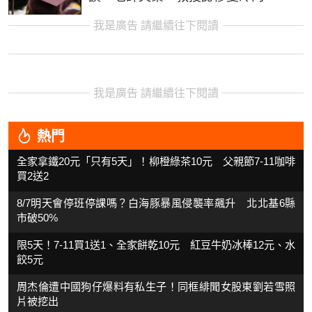
我是廣告 請繼續往下閱讀
我是廣告 請繼續往下閱讀
熱門
全家拿鐵20元「只有5天」！柳橙綠茶10元 父親節7-11咖啡
買2送2
8/7明天會停班停課嗎？白海豚暴風侵襲率飆升 北北基6縣
市破50%
限5天！7-11買1送1、全家餅乾10元 紅豆牛奶冰棒12元、水
餃5元
周杰倫遭中國狗仔爆料有私生子！同框緋聞女股東劉若雪照
片被挖出