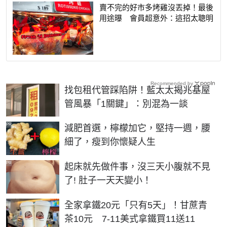
賣不完的好市多烤雞沒丟掉！最後
用途曝 會員超意外：這招太聰明
Recommended by
找包租代管踩陷阱！藍太太揭兆基屋
管風暴「1關鍵」：別混為一談
PR
減肥首選，檸檬加它，堅持一週，腰
細了，瘦到你懷疑人生
PR
起床就先做件事，沒三天小腹就不見
了! 肚子一天天變小！
全家拿鐵20元「只有5天」！甘蔗青
茶10元 7-11美式拿鐵買11送11