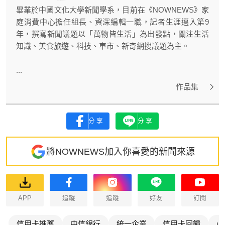
畢業於中國文化大學新聞學系，目前在《NOWNEWS》家
庭消費中心擔任組長、資深編輯一職，記者生涯邁入第9
年，撰寫新聞議題以「萬物皆生活」為出發點，關注生活
知識、美食旅遊、科技、車市、新奇網搜議題為主。
...
作品集
分享
分享
將NOWNEWS加入你喜愛的新聞來源
APP
追蹤
追蹤
好友
訂閱
信用卡推薦
中信銀行
統一企業
信用卡回饋
un