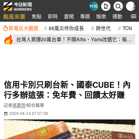
颱風來襲
焦點
即時
要聞
專題
娛樂
運動
全球
新電玩大觀園
88風災伴你成長
跨世代
TCN
台灣人買爆20萬台車！不開Altis、Yaris改選它：每輛
80萬、水準高
信用卡別只刷台新、國泰CUBE！內
行多辦這張：免年費、回饋太好賺
記者
張嘉哲
/綜合報導
2026-04-14 07:07:39