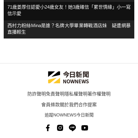
71歲姜厚任認愛小24歲女友！她3歲確信「累世情緣」小一寫
信示愛
西村力粉絲Mina是誰？名牌大學畢業轉戰酒店妹 疑遭網暴
直播輕生
防詐聲明
免責聲明
隱私權聲明
著作權聲明
會員條款
關於我們
合作提案
追蹤NOWNEWS今日新聞