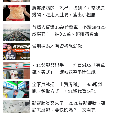
PR
腹部脂肪的「剋星」找到了，常吃這
幾物，吃走大肚囊，瘦出小蠻腰
台灣人買爆36萬台機車！不騎GP125
改選它：一輛免5萬、超離譜省油
PR
做到這點才有資格說愛你
7-11父親節出手！一堆買2送2「有拿
鐵、美式」 結帳送整串衛生紙
全家買冰送「圭賢周邊」！8/5起開
跑、領取方式 7-11聖代買1送1
新冠肺炎又來了！2026最新症狀、確
診怎麼辦、要快篩嗎？一文看完