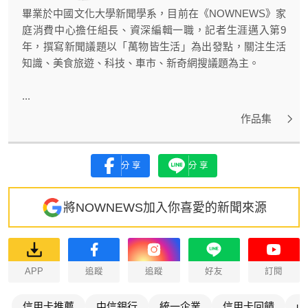
畢業於中國文化大學新聞學系，目前在《NOWNEWS》家
庭消費中心擔任組長、資深編輯一職，記者生涯邁入第9
年，撰寫新聞議題以「萬物皆生活」為出發點，關注生活
知識、美食旅遊、科技、車市、新奇網搜議題為主。
...
作品集
分享
分享
將NOWNEWS加入你喜愛的新聞來源
APP
追蹤
追蹤
好友
訂閱
信用卡推薦
中信銀行
統一企業
信用卡回饋
un