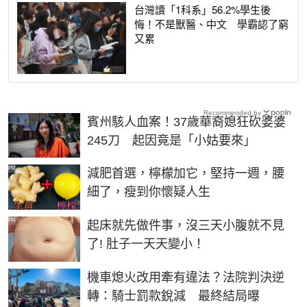
台灣讀「1科系」56.2%學生後
悔！不是獸醫、中文 學霸認了窮
又累
Recommended by
賓州駭人血案！37歲華裔媳狂砍婆婆
245刀 起因竟是「小姑要來」
PR
減肥首選，檸檬加它，堅持一週，腰
細了，瘦到你懷疑人生
PR
起床就先做件事，沒三天小腹就不見
了! 肚子一天天變小！
機車熄火改用牽有違法？法院判決逆
轉：騎士罰款銳減 最終結局曝