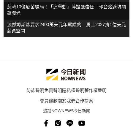
慈濟10億疫苗騙局！「這舉動」博證嚴信任 郭台銘避坑關
鍵曝光
波傑姆斯基要求2400萬美元年薪續約 勇士2027拚1億美元
薪資空間
防詐聲明
免責聲明
隱私權聲明
著作權聲明
會員條款
關於我們
合作提案
追蹤NOWNEWS今日新聞