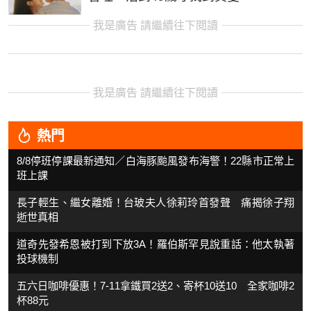
我是廣告 請繼續往下閱讀
我是廣告 請繼續往下閱讀
熱門
8/8停班停課最新通知／白海豚颱風發布海警！22縣市正常上
班上課
長子輕生、繼女離婚！台玻夫人徐莉玲首發聲 痛揭徐子翔
逝世真相
道奇先發希恩被打到下放3A！羅伯斯罕見說重話：他太執著
投球機制
五六日咖啡優惠！7-11拿鐵買2送2、寄杯10送10 全家咖啡2
杯88元