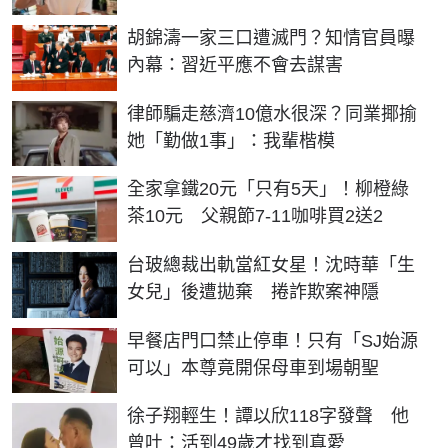
胡錦濤一家三口遭滅門？知情官員曝
內幕：習近平應不會去謀害
律師騙走慈濟10億水很深？同業揶揄
她「勤做1事」：我輩楷模
全家拿鐵20元「只有5天」！柳橙綠
茶10元 父親節7-11咖啡買2送2
台玻總裁出軌當紅女星！沈時華「生
女兒」後遭拋棄 捲詐欺案神隱
早餐店門口禁止停車！只有「SJ始源
可以」本尊竟開保母車到場朝聖
徐子翔輕生！譚以欣118字發聲 他
曾吐：活到49歲才找到真愛