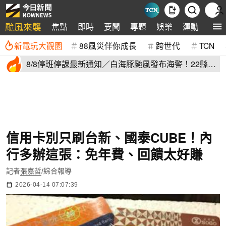
颱風來襲
焦點
即時
要聞
專題
娛樂
運動
全球
新電玩大觀園
88風災伴你成長
跨世代
TCN
8/8停班停課最新通知／白海豚颱風發布海警！22縣市
正常上班上課
信用卡別只刷台新、國泰CUBE！內
行多辦這張：免年費、回饋太好賺
記者
張嘉哲
/綜合報導
2026-04-14 07:07:39