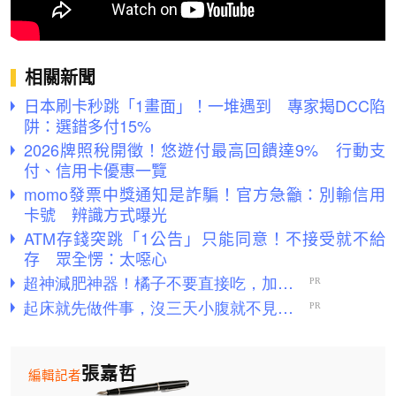
相關新聞
日本刷卡秒跳「1畫面」！一堆遇到 專家揭DCC陷
阱：選錯多付15%
2026牌照稅開徵！悠遊付最高回饋達9% 行動支
付、信用卡優惠一覽
momo發票中獎通知是詐騙！官方急籲：別輸信用
卡號 辨識方式曝光
ATM存錢突跳「1公告」只能同意！不接受就不給
存 眾全愣：太噁心
張嘉哲
編輯記者