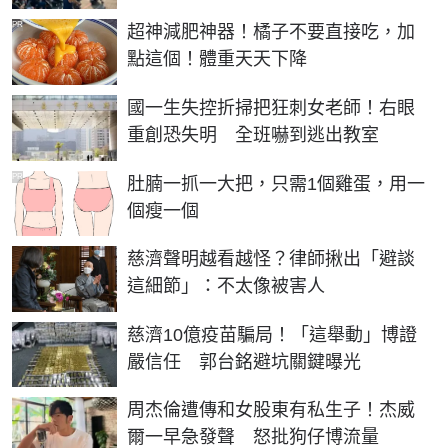
PR
超神減肥神器！橘子不要直接吃，加
點這個！體重天天下降
國一生失控折掃把狂刺女老師！右眼
重創恐失明 全班嚇到逃出教室
PR
肚腩一抓一大把，只需1個雞蛋，用一
個瘦一個
慈濟聲明越看越怪？律師揪出「避談
這細節」：不太像被害人
慈濟10億疫苗騙局！「這舉動」博證
嚴信任 郭台銘避坑關鍵曝光
周杰倫遭傳和女股東有私生子！杰威
爾一早急發聲 怒批狗仔博流量